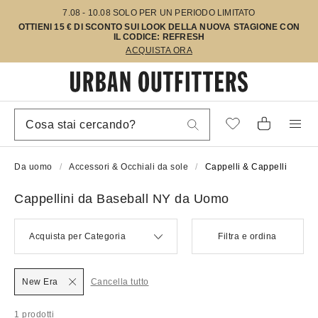
7.08 - 10.08 SOLO PER UN PERIODO LIMITATO
OTTIENI 15 € DI SCONTO SUI LOOK DELLA NUOVA STAGIONE CON
IL CODICE: REFRESH
ACQUISTA ORA
Da uomo
Accessori & Occhiali da sole
Cappelli & Cappelli
Cappellini da Baseball NY da Uomo
Acquista per Categoria
Filtra e ordina
New Era
Cancella tutto
1 prodotti