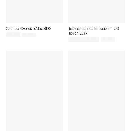
Camicia Oversize Alex BDG
Top corto a spalle scoperte UO
Tough Luck
Prezzo
Prezzo
22,00 €
49,00 €
originale:
di
Prezzo
Prezzo
20,00 € – 25,00 €
49,00 €
originale:
vendita:
di
vendita: