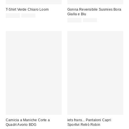
T-Shirt Verde Chiaro Loom
Gonna Reversibile Susmies Bora
Gialla e Blu
Prezzo
Prezzo
15,00 €
32,00 €
originale:
di
Prezzo
Prezzo
35,00 €
75,00 €
originale:
vendita:
di
vendita:
Camicia a Maniche Corte a
iets frans... Pantaloni Capri
Quadri Avorio BDG
Sportivi Retrò Robin