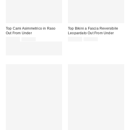
Top Cami Asimmetrico in Raso
Top Bikini a Fascia Reversibile
Out From Under
Leopardato Out From Under
Prezzo
Prezzo
Prezzo
Prezzo
18,00 €
45,00 €
10,00 €
29,00 €
originale:
originale:
di
di
SCONTO EXTRA DEL 30% SU
vendita:
vendita:
PROMO SELEZIONATI : Usa il
codice: EXTRA30