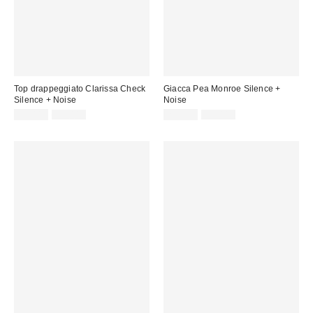
Top drappeggiato Clarissa Check
Giacca Pea Monroe Silence +
Silence + Noise
Noise
Prezzo
Prezzo
Prezzo
Prezzo
35,00 €
55,00 €
29,00 €
59,00 €
originale:
originale:
di
di
vendita:
vendita: