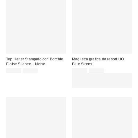
Top Halter Stampato con Borchie
Maglietta grafica da resort UO
Eloise Silence + Noise
Blue Sirens
Prezzo
Prezzo
Prezzo
Prezzo
22,00 €
59,00 €
22,00 €
39,00 €
originale:
originale:
di
di
SCONTO EXTRA DEL 30% SU
vendita:
vendita:
PROMO SELEZIONATI : Usa il
codice: EXTRA30