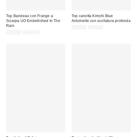
Top Bandeau con Frange a
Top canotta Kimchi Blue
Sciarpa UO Embellished In The
Antoinette con scollatura profonda
Rain
Prezzo
Prezzo
17,00 €
59,00 €
originale:
Prezzo
Prezzo
di
55,00 €
115,00 €
originale:
di
vendita:
vendita: