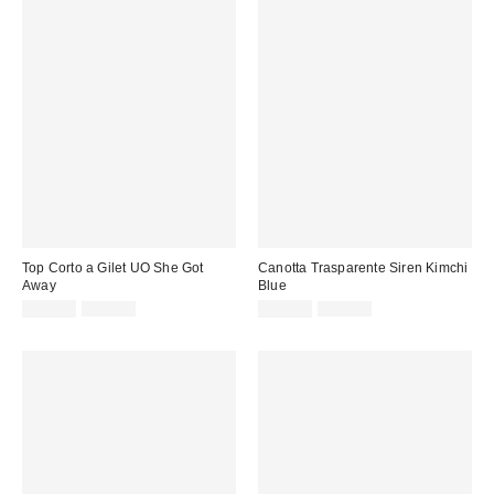
Top Corto a Gilet UO She Got
Canotta Trasparente Siren Kimchi
Away
Blue
Prezzo
Prezzo
Prezzo
Prezzo
25,00 €
55,00 €
32,00 €
69,00 €
originale:
originale:
di
di
vendita:
vendita: