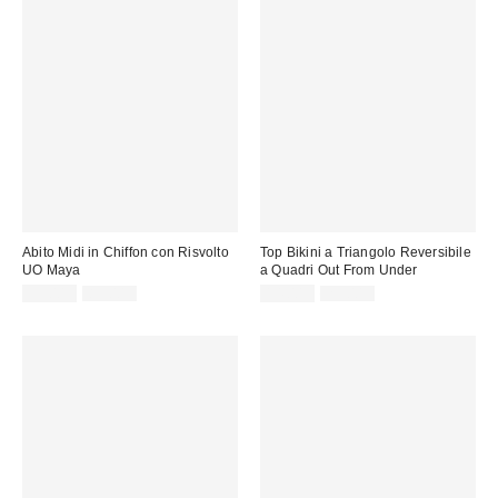
Abito Midi in Chiffon con Risvolto
Top Bikini a Triangolo Reversibile
UO Maya
a Quadri Out From Under
Prezzo
Prezzo
Prezzo
Prezzo
39,00 €
85,00 €
14,00 €
29,00 €
originale:
originale:
di
di
vendita:
vendita: