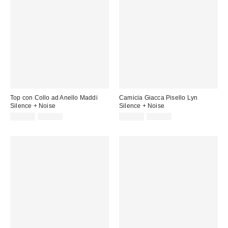
Top con Collo ad Anello Maddi
Camicia Giacca Pisello Lyn
Silence + Noise
Silence + Noise
Prezzo
Prezzo
Prezzo
Prezzo
22,00 €
55,00 €
29,00 €
59,00 €
originale:
originale:
di
di
vendita:
vendita: