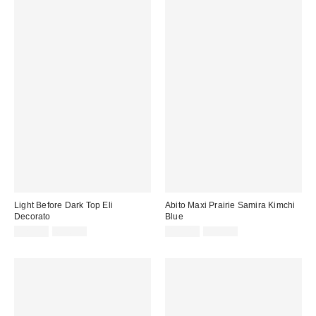
Light Before Dark Top Eli
Abito Maxi Prairie Samira Kimchi
Decorato
Blue
Prezzo
Prezzo
Prezzo
Prezzo
32,00 €
69,00 €
45,00 €
75,00 €
originale:
originale:
di
di
vendita:
vendita: