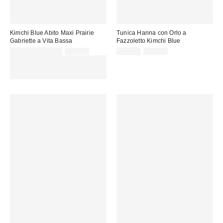
Kimchi Blue Abito Maxi Prairie
Tunica Hanna con Orlo a
Gabriette a Vita Bassa
Fazzoletto Kimchi Blue
Prezzo
Prezzo
Prezzo
Prezzo
29,00 € – 49,00 €
85,00 €
22,00 €
59,00 €
originale:
originale:
di
di
SCONTO EXTRA DEL 30% SU
vendita:
vendita:
PROMO SELEZIONATI : Usa il
codice: EXTRA30