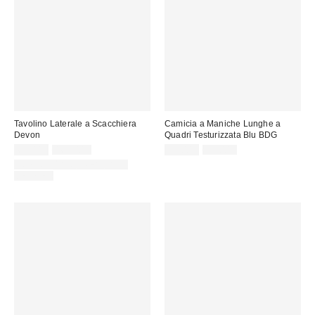
Tavolino Laterale a Scacchiera
Camicia a Maniche Lunghe a
Devon
Quadri Testurizzata Blu BDG
Prezzo
Prezzo
Prezzo
Prezzo
65,00 €
165,00 €
29,00 €
59,00 €
originale:
originale:
di
di
IN STOCK AND READY TO
vendita:
vendita:
DELIVER