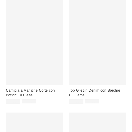
Camicia a Maniche Corte con
Top Gilet in Denim con Borchie
Bottoni UO Jess
UO Fame
Prezzo
Prezzo
Prezzo
Prezzo
29,00 €
59,00 €
35,00 €
75,00 €
originale:
originale:
di
di
vendita:
vendita: