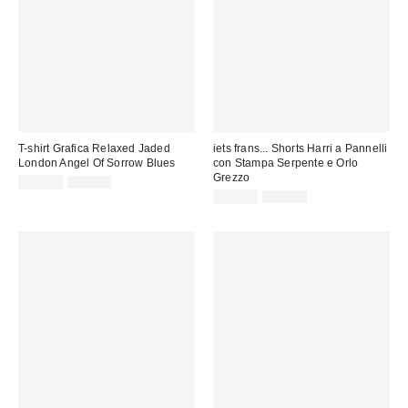
T-shirt Grafica Relaxed Jaded
iets frans... Shorts Harri a Pannelli
London Angel Of Sorrow Blues
con Stampa Serpente e Orlo
Grezzo
Prezzo
Prezzo
39,00 €
69,00 €
originale:
di
Prezzo
Prezzo
35,00 €
55,00 €
originale:
vendita:
di
vendita: