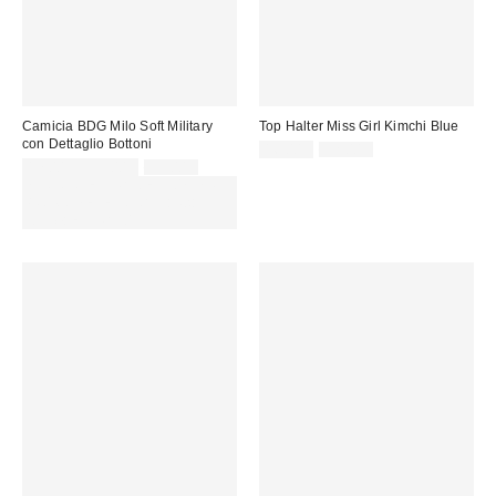
Camicia BDG Milo Soft Military
Top Halter Miss Girl Kimchi Blue
con Dettaglio Bottoni
Prezzo
Prezzo
16,00 €
32,00 €
originale:
Prezzo
Prezzo
di
17,00 € – 35,00 €
59,00 €
originale:
di
vendita:
SCONTO EXTRA DEL 30% SU
vendita:
PROMO SELEZIONATI : Usa il
codice: EXTRA30