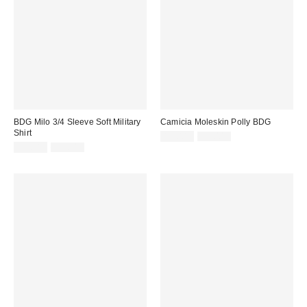
BDG Milo 3/4 Sleeve Soft Military
Camicia Moleskin Polly BDG
Shirt
Prezzo
Prezzo
15,00 €
59,00 €
originale:
Prezzo
Prezzo
di
29,00 €
59,00 €
originale:
di
vendita:
vendita: