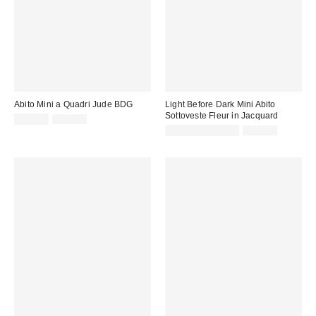
Abito Mini a Quadri Jude BDG
Light Before Dark Mini Abito
Sottoveste Fleur in Jacquard
Prezzo
Prezzo
22,00 €
59,00 €
originale:
di
Prezzo
Prezzo
15,00 € – 32,00 €
69,00 €
originale:
vendita:
di
vendita: