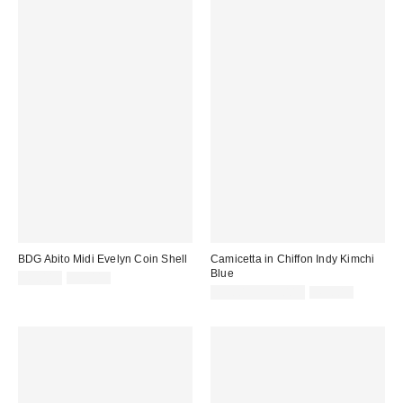
BDG Abito Midi Evelyn Coin Shell
Camicetta in Chiffon Indy Kimchi
Blue
Prezzo
Prezzo
49,00 €
99,00 €
originale:
di
Prezzo
Prezzo
29,00 € – 35,00 €
49,00 €
originale:
vendita:
di
vendita: