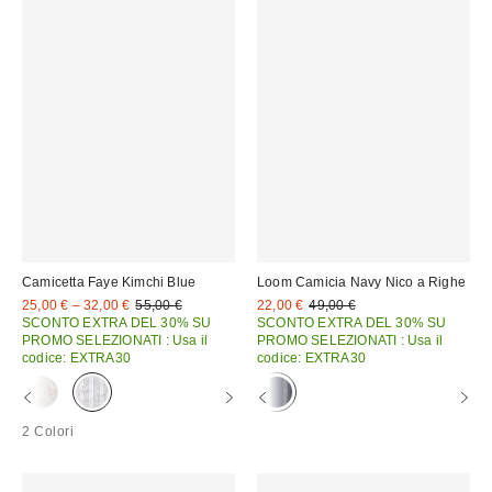
Camicetta Faye Kimchi Blue
Loom Camicia Navy Nico a Righe
Prezzo
Prezzo
Prezzo
Prezzo
25,00 € – 32,00 €
55,00 €
22,00 €
49,00 €
originale:
originale:
di
di
SCONTO EXTRA DEL 30% SU
SCONTO EXTRA DEL 30% SU
vendita:
vendita:
PROMO SELEZIONATI : Usa il
PROMO SELEZIONATI : Usa il
codice: EXTRA30
codice: EXTRA30
2 Colori