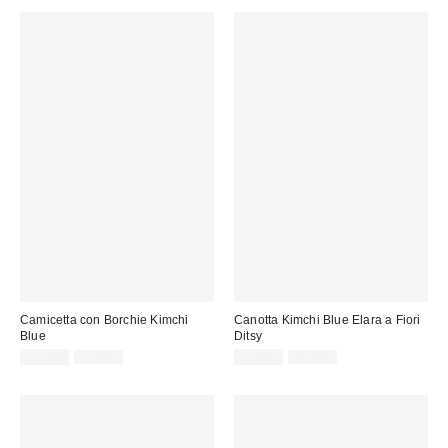
vendita:
Camicetta con Borchie Kimchi
Canotta Kimchi Blue Elara a Fiori
Blue
Ditsy
Prezzo
Prezzo
Prezzo
Prezzo
35,00 €
59,00 €
35,00 €
49,00 €
originale:
originale:
di
di
vendita:
vendita: