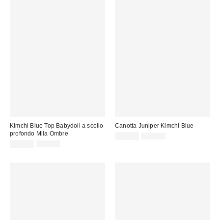
Kimchi Blue Top Babydoll a scollo
Canotta Juniper Kimchi Blue
profondo Mila Ombre
Prezzo
Prezzo
20,00 €
49,00 €
originale:
Prezzo
Prezzo
di
22,00 €
59,00 €
originale:
di
vendita:
vendita: