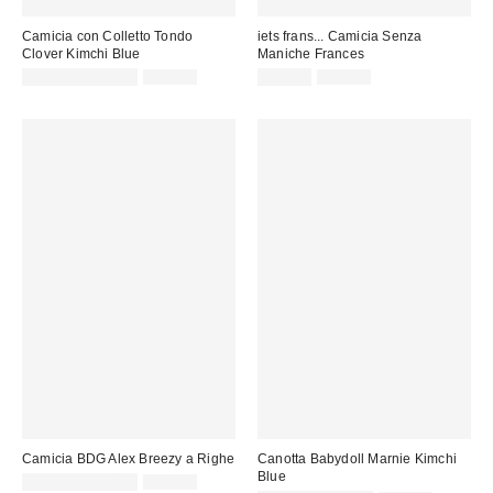
Camicia con Colletto Tondo
iets frans... Camicia Senza
Clover Kimchi Blue
Maniche Frances
Prezzo
Prezzo
Prezzo
Prezzo
19,00 € – 35,00 €
49,00 €
25,00 €
49,00 €
originale:
originale:
di
di
vendita:
vendita:
Camicia BDG Alex Breezy a Righe
Canotta Babydoll Marnie Kimchi
Blue
Prezzo
Prezzo
20,00 € – 25,00 €
49,00 €