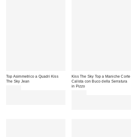
Top Asimmetrico a Quadri Kiss
Kiss The Sky Top a Maniche Corte
The Sky Jean
Calista con Buco della Serratura
in Pizzo
45,00 €
Spendi almeno 60 € per ottenere
34,00 €
15 € DI SCONTO. USA IL
Spendi almeno 60 € per ottenere
CODICE: REFRESH
15 € DI SCONTO. USA IL
CODICE: REFRESH