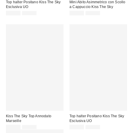
Top halter Positano Kiss The Sky
Mini Abito Asimmetrico con Scollo
Esclusiva UO
a Cappuccio Kiss The Sky
Prezzo
Prezzo
Prezzo
Prezzo
19,00 €
39,00 €
22,00 €
39,00 €
originale:
originale:
di
di
vendita:
vendita:
Kiss The Sky Top Annodato
Top halter Positano Kiss The Sky
Marseille
Esclusiva UO
Prezzo
Prezzo
Prezzo
Prezzo
15,00 €
39,00 €
22,00 €
39,00 €
originale:
originale:
di
di
SCONTO EXTRA DEL 30% SU