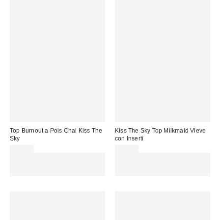
Top Burnout a Pois Chai Kiss The
Kiss The Sky Top Milkmaid Vieve
Sky
con Inserti
40,00 €
34,00 €
Spendi almeno 60 € per ottenere
Spendi almeno 60 € per ottenere
15 € DI SCONTO. USA IL
15 € DI SCONTO. USA IL
CODICE: REFRESH
CODICE: REFRESH