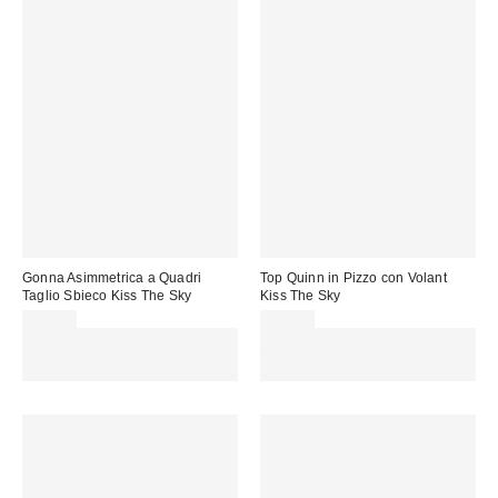
Gonna Asimmetrica a Quadri
Top Quinn in Pizzo con Volant
Taglio Sbieco Kiss The Sky
Kiss The Sky
42,00 €
34,00 €
Spendi almeno 60 € per ottenere
Spendi almeno 60 € per ottenere
15 € DI SCONTO. USA IL
15 € DI SCONTO. USA IL
CODICE: REFRESH
CODICE: REFRESH