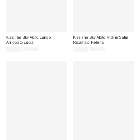
Kiss The Sky Abito Lungo
Kiss The Sky Abito Midi in Satin
Arricciato Lucia
Ricamato Helena
Prezzo
Prezzo
Prezzo
Prezzo
29,00 €
54,00 €
59,00 €
78,00 €
originale:
originale:
di
di
vendita:
vendita: