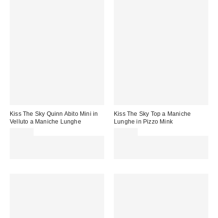
Kiss The Sky Quinn Abito Mini in
Kiss The Sky Top a Maniche
Velluto a Maniche Lunghe
Lunghe in Pizzo Mink
38,00 €
40,00 €
Spendi almeno 60 € per ottenere
Spendi almeno 60 € per ottenere
15 € DI SCONTO. USA IL
15 € DI SCONTO. USA IL
CODICE: REFRESH
CODICE: REFRESH