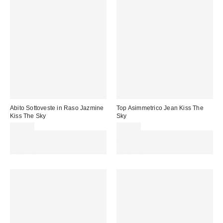
Abito Sottoveste in Raso Jazmine
Top Asimmetrico Jean Kiss The
Kiss The Sky
Sky
43,00 €
36,00 €
Spendi almeno 60 € per ottenere
Spendi almeno 60 € per ottenere
15 € DI SCONTO. USA IL
15 € DI SCONTO. USA IL
CODICE: REFRESH
CODICE: REFRESH