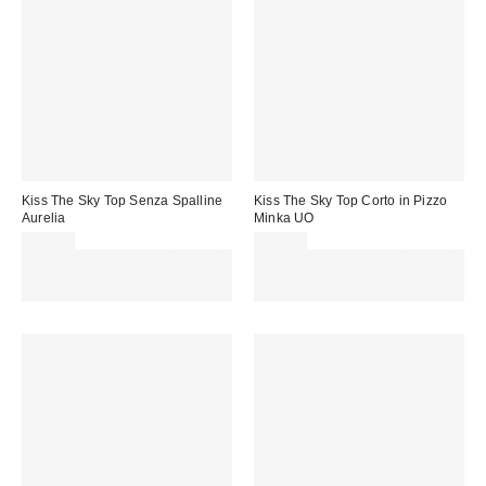
Kiss The Sky Top Senza Spalline
Kiss The Sky Top Corto in Pizzo
Aurelia
Minka UO
35,00 €
38,00 €
Spendi almeno 60 € per ottenere
Spendi almeno 60 € per ottenere
15 € DI SCONTO. USA IL
15 € DI SCONTO. USA IL
CODICE: REFRESH
CODICE: REFRESH