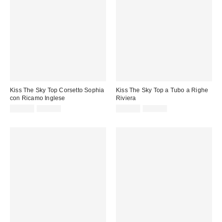
Kiss The Sky Top Corsetto Sophia
Kiss The Sky Top a Tubo a Righe
con Ricamo Inglese
Riviera
Prezzo
Prezzo
Prezzo
Prezzo
18,00 €
49,00 €
20,00 €
39,00 €
originale:
originale:
di
di
vendita:
vendita: