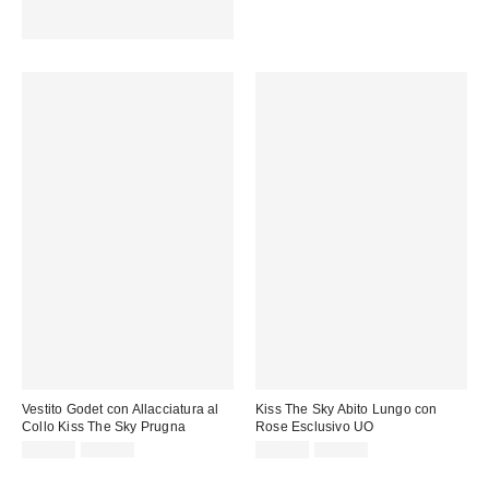
vendita:
vendita:
PROMO SELEZIONATI : Usa il
codice: EXTRA30
Vestito Godet con Allacciatura al
Kiss The Sky Abito Lungo con
Collo Kiss The Sky Prugna
Rose Esclusivo UO
Prezzo
Prezzo
Prezzo
Prezzo
32,00 €
55,00 €
35,00 €
75,00 €
originale:
originale:
di
di
vendita:
vendita: