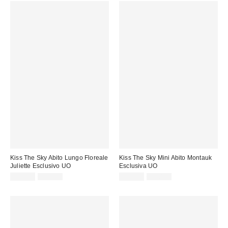
Kiss The Sky Abito Lungo Floreale
Kiss The Sky Mini Abito Montauk
Juliette Esclusivo UO
Esclusiva UO
Prezzo
Prezzo
Prezzo
Prezzo
32,00 €
59,00 €
20,00 €
55,00 €
originale:
originale:
di
di
vendita:
vendita: