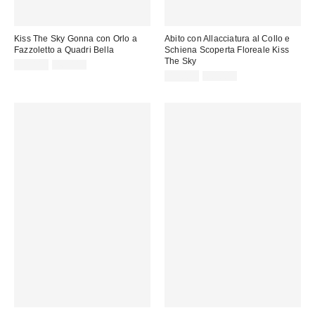
Kiss The Sky Gonna con Orlo a
Abito con Allacciatura al Collo e
Fazzoletto a Quadri Bella
Schiena Scoperta Floreale Kiss
The Sky
Prezzo
Prezzo
32,00 €
46,00 €
originale:
di
Prezzo
Prezzo
45,00 €
60,00 €
originale:
vendita:
di
vendita: