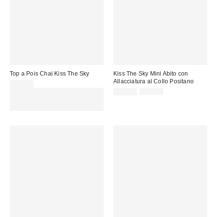
Top a Pois Chai Kiss The Sky
Kiss The Sky Mini Abito con
Allacciatura al Collo Positano
39,00 €
Prezzo
Prezzo
Spendi almeno 60 € per ottenere
45,00 €
60,00 €
originale:
di
15 € DI SCONTO. USA IL
vendita:
CODICE: REFRESH