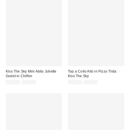
Kiss The Sky Mini Abito Juliette
Top a Collo Alto in Pizzo Tilda
Godet in Chiffon
Kiss The Sky
Prezzo
Prezzo
Prezzo
Prezzo
29,00 €
65,00 €
20,00 €
39,00 €
originale:
originale:
di
di
vendita:
vendita: