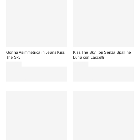
Gonna Asimmetrica in Jeans Kiss
Kiss The Sky Top Senza Spalline
The Sky
Luna con Laccetti
42,00 €
34,00 €
Spendi almeno 60 € per ottenere
Spendi almeno 60 € per ottenere
15 € DI SCONTO. USA IL
15 € DI SCONTO. USA IL
CODICE: REFRESH
CODICE: REFRESH