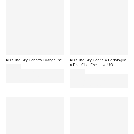
Kiss The Sky Canotta Evangeline
Kiss The Sky Gonna a Portafoglio
a Pois Chai Esclusiva UO
29,00 €
Spendi almeno 60 € per ottenere
65,00 €
15 € DI SCONTO. USA IL
Spendi almeno 60 € per ottenere
CODICE: REFRESH
15 € DI SCONTO. USA IL
CODICE: REFRESH