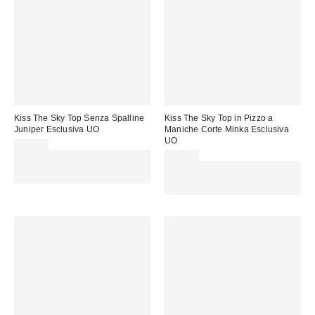
Kiss The Sky Top Senza Spalline
Kiss The Sky Top in Pizzo a
Juniper Esclusiva UO
Maniche Corte Minka Esclusiva
UO
35,00 €
Spendi almeno 60 € per ottenere
36,00 €
15 € DI SCONTO. USA IL
Spendi almeno 60 € per ottenere
CODICE: REFRESH
15 € DI SCONTO. USA IL
CODICE: REFRESH