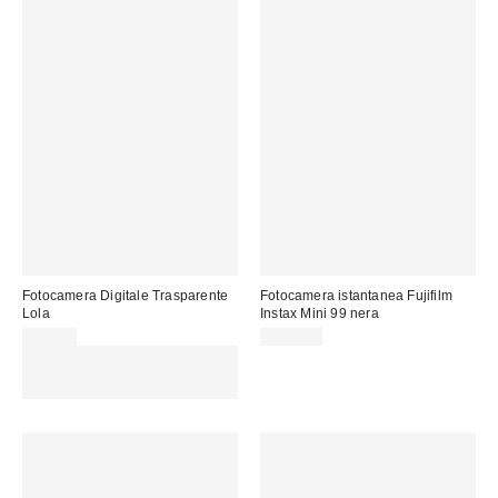
Fotocamera Digitale Trasparente
Fotocamera istantanea Fujifilm
Lola
Instax Mini 99 nera
99,00 €
225,00 €
Spendi almeno 60 € per ottenere
15 € DI SCONTO. USA IL
CODICE: REFRESH