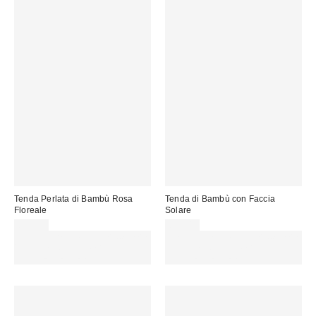
Tenda Perlata di Bambù Rosa
Tenda di Bambù con Faccia
Floreale
Solare
85,00 €
85,00 €
Spendi almeno 60 € per ottenere
Spendi almeno 60 € per ottenere
15 € DI SCONTO. USA IL
15 € DI SCONTO. USA IL
CODICE: REFRESH
CODICE: REFRESH