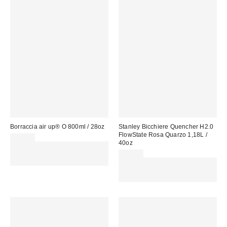
Borraccia air up® O 800ml / 28oz
Stanley Bicchiere Quencher H2.0
FlowState Rosa Quarzo 1,18L /
45,00 €
40oz
Spendi almeno 60 € per ottenere
15 € DI SCONTO. USA IL
65,00 €
CODICE: REFRESH
Spendi almeno 60 € per ottenere
15 € DI SCONTO. USA IL
CODICE: REFRESH