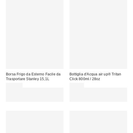
Borsa Frigo da Esterno Facile da
Bottiglia d'Acqua air up® Tritan
Trasportare Stanley 15,1L
Click 800ml / 28oz
139,00 €
39,00 €
Spendi almeno 60 € per ottenere
Spendi almeno 60 € per ottenere
15 € DI SCONTO. USA IL
15 € DI SCONTO. USA IL
CODICE: REFRESH
CODICE: REFRESH