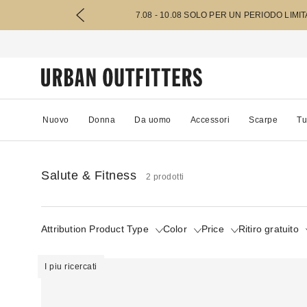
7.08 - 10.08 SOLO PER UN PERIODO LIMI
Nuovo
Donna
Da uomo
Accessori
Scarpe
Tu
Salute & Fitness
2 prodotti
Attribution Product Type
Color
Price
Ritiro gratuito
I piu ricercati