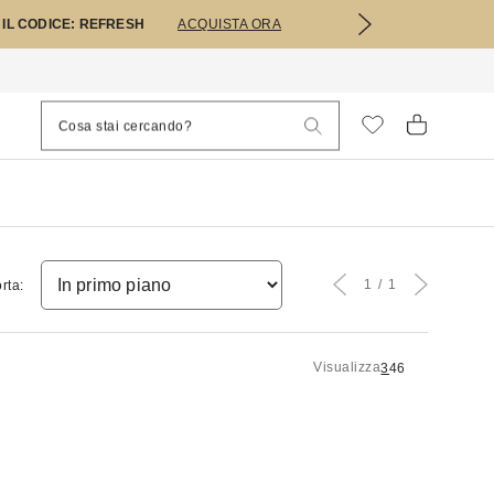
 IL CODICE: REFRESH
ACQUISTA ORA
1
1
rta:
Visualizza
3
4
6