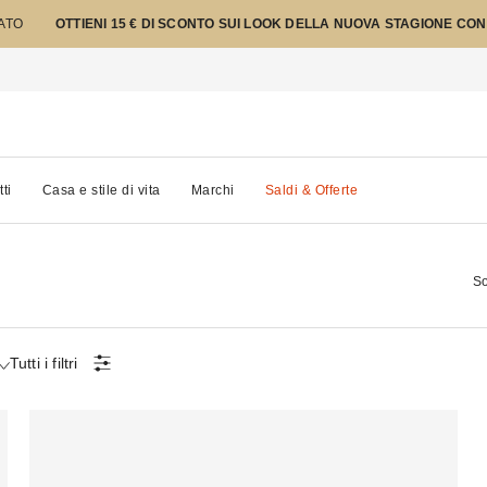
TATO
OTTIENI 15 € DI SCONTO SUI LOOK DELLA NUOVA STAGIONE CON
tti
Casa e stile di vita
Marchi
Saldi & Offerte
So
Tutti i filtri