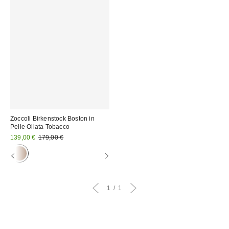
Zoccoli Birkenstock Boston in
Pelle Oliata Tobacco
Prezzo
Prezzo
139,00 €
179,00 €
originale:
di
vendita:
1
1