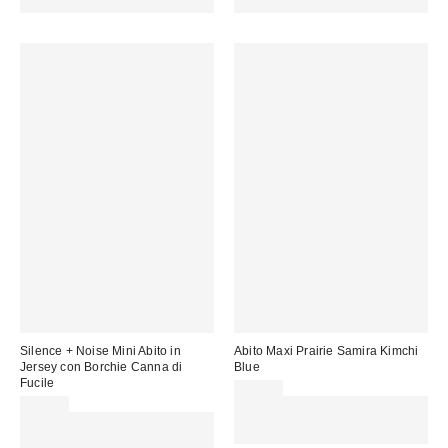
CODICE: REFRESH
CODICE: REFRESH
Silence + Noise Mini Abito in
Abito Maxi Prairie Samira Kimchi
Jersey con Borchie Canna di
Blue
Fucile
75,00 €
75,00 €
Spendi almeno 60 € per ottenere
Spendi almeno 60 € per ottenere
15 € DI SCONTO. USA IL
15 € DI SCONTO. USA IL
CODICE: REFRESH