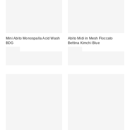
Mini Abito Monospalla Acid Wash
Abito Midi in Mesh Floccato
BDG
Bettina Kimchi Blue
85,00 €
69,00 €
Spendi almeno 60 € per ottenere
Spendi almeno 60 € per ottenere
15 € DI SCONTO. USA IL
15 € DI SCONTO. USA IL
CODICE: REFRESH
CODICE: REFRESH