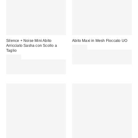
Silence + Noise Mini Abito
Abito Maxi in Mesh Floccato UO
Arricciato Sasha con Scollo a
69,00 €
Taglio
Spendi almeno 60 € per ottenere
55,00 €
15 € DI SCONTO. USA IL
Spendi almeno 60 € per ottenere
CODICE: REFRESH
15 € DI SCONTO. USA IL
CODICE: REFRESH