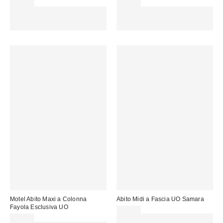
75,00 €
65,00 €
Spendi almeno 60 € per ottenere
Spendi almeno 60 € per ottenere
15 € DI SCONTO. USA IL
15 € DI SCONTO. USA IL
CODICE: REFRESH
CODICE: REFRESH
Motel Abito Maxi a Colonna
Abito Midi a Fascia UO Samara
Fayola Esclusiva UO
55,00 €
59,00 €
Spendi almeno 60 € per ottenere