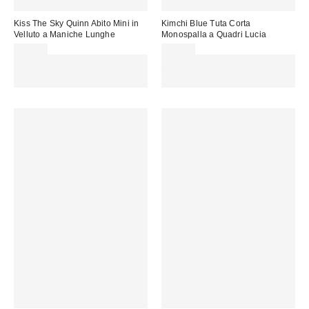
Kiss The Sky Quinn Abito Mini in
Kimchi Blue Tuta Corta
Velluto a Maniche Lunghe
Monospalla a Quadri Lucia
38,00 €
59,00 €
Spendi almeno 60 € per ottenere
Spendi almeno 60 € per ottenere
15 € DI SCONTO. USA IL
15 € DI SCONTO. USA IL
CODICE: REFRESH
CODICE: REFRESH