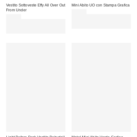
Vestito Sottoveste Effy All Over Out
Mini Abito UO con Stampa Grafica
From Under
59,00 €
49,00 €
Spendi almeno 60 € per ottenere
Spendi almeno 60 € per ottenere
15 € DI SCONTO. USA IL
15 € DI SCONTO. USA IL
CODICE: REFRESH
CODICE: REFRESH