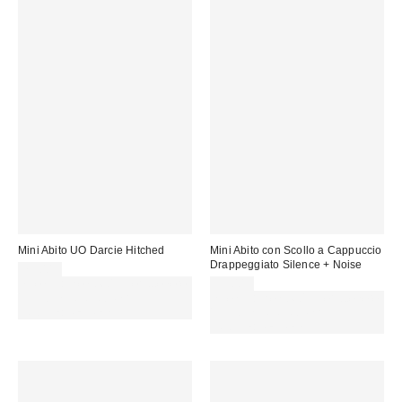
Mini Abito UO Darcie Hitched
Mini Abito con Scollo a Cappuccio
Drappeggiato Silence + Noise
75,00 €
Spendi almeno 60 € per ottenere
59,00 €
15 € DI SCONTO. USA IL
Spendi almeno 60 € per ottenere
CODICE: REFRESH
15 € DI SCONTO. USA IL
CODICE: REFRESH