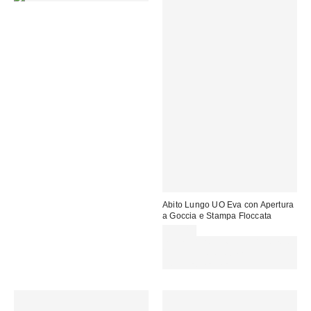
Abito Lungo UO Eva con Apertura
a Goccia e Stampa Floccata
85,00 €
Spendi almeno 60 € per ottenere
15 € DI SCONTO. USA IL
CODICE: REFRESH