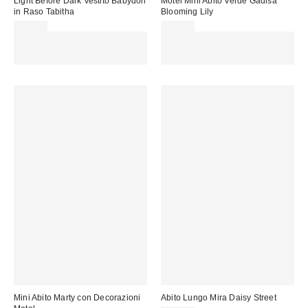
Light Before Dark Vestito Babydoll
Motel Mini Abito Verde Gadisa
in Raso Tabitha
Blooming Lily
75,00 €
40,00 €
Spendi almeno 60 € per ottenere
Spendi almeno 60 € per ottenere
15 € DI SCONTO. USA IL
15 € DI SCONTO. USA IL
CODICE: REFRESH
CODICE: REFRESH
Mini Abito Marty con Decorazioni
Abito Lungo Mira Daisy Street