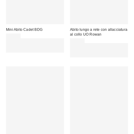
Mini Abito Cadet BDG
Abito lungo a rete con allacciatura
al collo UO Rowan
59,00 €
Spendi almeno 60 € per ottenere
69,00 €
15 € DI SCONTO. USA IL
Spendi almeno 60 € per ottenere
CODICE: REFRESH
15 € DI SCONTO. USA IL
CODICE: REFRESH