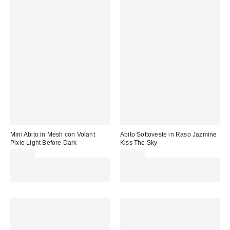
Mini Abito in Mesh con Volant
Abito Sottoveste in Raso Jazmine
Pixie Light Before Dark
Kiss The Sky
75,00 €
43,00 €
Spendi almeno 60 € per ottenere
Spendi almeno 60 € per ottenere
15 € DI SCONTO. USA IL
15 € DI SCONTO. USA IL
CODICE: REFRESH
CODICE: REFRESH