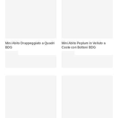
Mini Abito Drappeggiato a Quadri
Mini Abito Peplum in Velluto a
BDG
Coste con Bottoni BDG
59,00 €
75,00 €
Spendi almeno 60 € per ottenere
Spendi almeno 60 € per ottenere
15 € DI SCONTO. USA IL
15 € DI SCONTO. USA IL
CODICE: REFRESH
CODICE: REFRESH