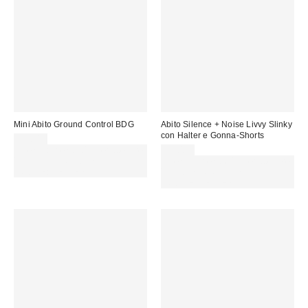
Mini Abito Ground Control BDG
Abito Silence + Noise Livvy Slinky
con Halter e Gonna-Shorts
65,00 €
Spendi almeno 60 € per ottenere
59,00 €
15 € DI SCONTO. USA IL
Spendi almeno 60 € per ottenere
CODICE: REFRESH
15 € DI SCONTO. USA IL
CODICE: REFRESH