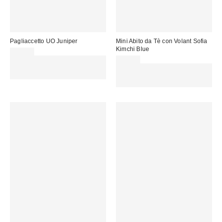
Pagliaccetto UO Juniper
Mini Abito da Tè con Volant Sofia
Kimchi Blue
59,00 €
Spendi almeno 60 € per ottenere
85,00 €
15 € DI SCONTO. USA IL
Spendi almeno 60 € per ottenere
CODICE: REFRESH
15 € DI SCONTO. USA IL
CODICE: REFRESH