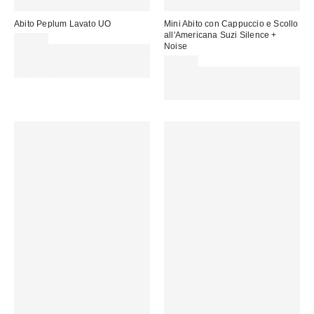
Abito Peplum Lavato UO
Mini Abito con Cappuccio e Scollo
all'Americana Suzi Silence +
75,00 €
Noise
Spendi almeno 60 € per ottenere
15 € DI SCONTO. USA IL
69,00 €
CODICE: REFRESH
Spendi almeno 60 € per ottenere
15 € DI SCONTO. USA IL
CODICE: REFRESH