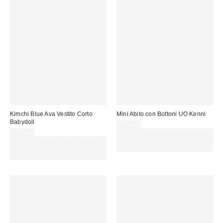
Kimchi Blue Ava Vestito Corto
Mini Abito con Bottoni UO Kenni
Babydoll
75,00 €
85,00 €
Spendi almeno 60 € per ottenere
Spendi almeno 60 € per ottenere
15 € DI SCONTO. USA IL
15 € DI SCONTO. USA IL
CODICE: REFRESH
CODICE: REFRESH