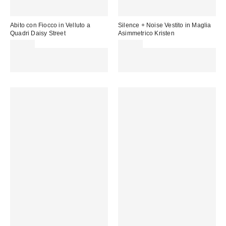
Abito con Fiocco in Velluto a
Silence + Noise Vestito in Maglia
Quadri Daisy Street
Asimmetrico Kristen
38,00 €
59,00 €
Spendi almeno 60 € per ottenere
Spendi almeno 60 € per ottenere
15 € DI SCONTO. USA IL
15 € DI SCONTO. USA IL
CODICE: REFRESH
CODICE: REFRESH