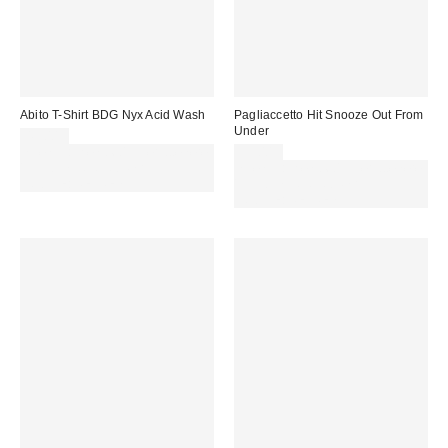
Abito T-Shirt BDG Nyx Acid Wash
Pagliaccetto Hit Snooze Out From
Under
49,00 €
Spendi almeno 60 € per ottenere
55,00 €
15 € DI SCONTO. USA IL
Spendi almeno 60 € per ottenere
CODICE: REFRESH
15 € DI SCONTO. USA IL
CODICE: REFRESH