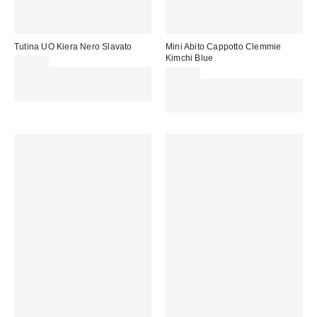
Tutina UO Kiera Nero Slavato
Mini Abito Cappotto Clemmie
Kimchi Blue
85,00 €
Spendi almeno 60 € per ottenere
69,00 €
15 € DI SCONTO. USA IL
Spendi almeno 60 € per ottenere
CODICE: REFRESH
15 € DI SCONTO. USA IL
CODICE: REFRESH