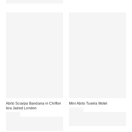
CODICE: REFRESH
Abito Sciarpa Bandana in Chiffon
Mini Abito Tuwira Motel
Ixia Jaded London
44,00 €
95,00 €
Spendi almeno 60 € per ottenere
Spendi almeno 60 € per ottenere
15 € DI SCONTO. USA IL
15 € DI SCONTO. USA IL
CODICE: REFRESH
CODICE: REFRESH