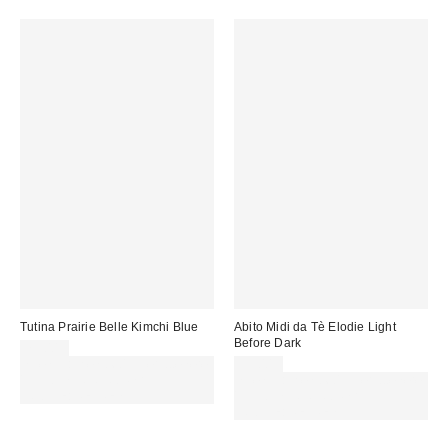
Tutina Prairie Belle Kimchi Blue
Abito Midi da Tè Elodie Light
Before Dark
75,00 €
Spendi almeno 60 € per ottenere
99,00 €
15 € DI SCONTO. USA IL
Spendi almeno 60 € per ottenere
CODICE: REFRESH
15 € DI SCONTO. USA IL
CODICE: REFRESH