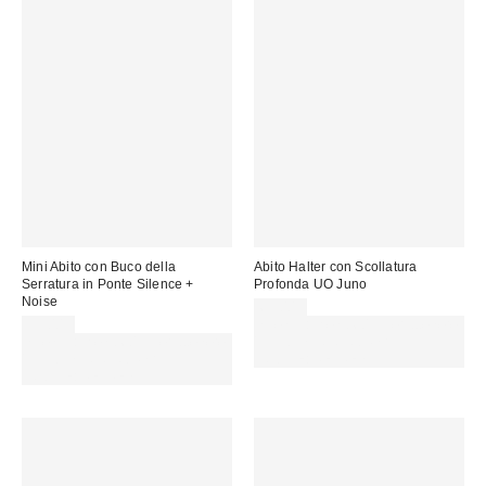
Mini Abito con Buco della
Abito Halter con Scollatura
Serratura in Ponte Silence +
Profonda UO Juno
Noise
65,00 €
59,00 €
Spendi almeno 60 € per ottenere
Spendi almeno 60 € per ottenere
15 € DI SCONTO. USA IL
15 € DI SCONTO. USA IL
CODICE: REFRESH
CODICE: REFRESH