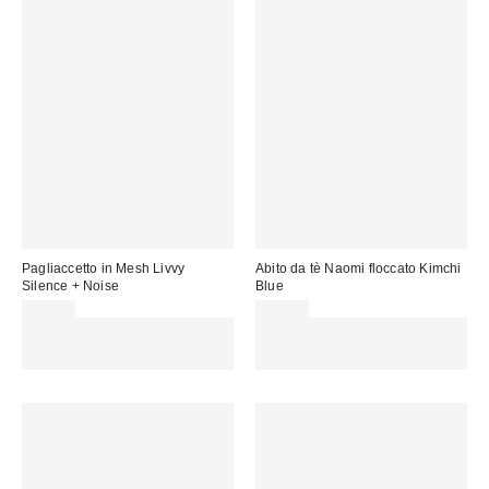
Pagliaccetto in Mesh Livvy
Abito da tè Naomi floccato Kimchi
Silence + Noise
Blue
59,00 €
59,00 €
Spendi almeno 60 € per ottenere
Spendi almeno 60 € per ottenere
15 € DI SCONTO. USA IL
15 € DI SCONTO. USA IL
CODICE: REFRESH
CODICE: REFRESH