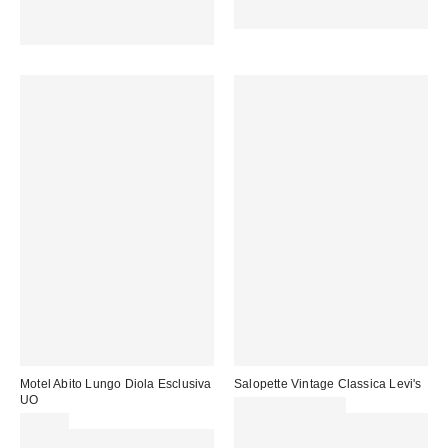
Spendi almeno 60 € per ottenere
15 € DI SCONTO. USA IL
15 € DI SCONTO. USA IL
CODICE: REFRESH
CODICE: REFRESH
Motel Abito Lungo Diola Esclusiva
Salopette Vintage Classica Levi's
UO
99,00 € – 115,00 €
58,00 €
Spendi almeno 60 € per ottenere
Spendi almeno 60 € per ottenere
15 € DI SCONTO. USA IL