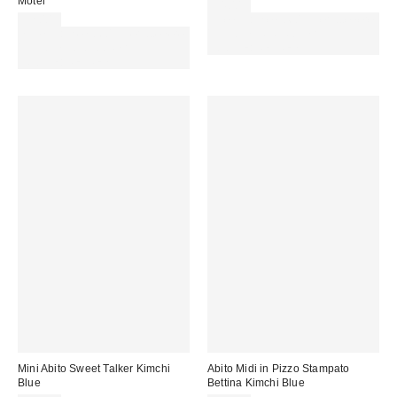
Motel
54,00 €
52,00 €
Spendi almeno 60 € per ottenere
Spendi almeno 60 € per ottenere
15 € DI SCONTO. USA IL
15 € DI SCONTO. USA IL
CODICE: REFRESH
CODICE: REFRESH
Mini Abito Sweet Talker Kimchi
Abito Midi in Pizzo Stampato
Blue
Bettina Kimchi Blue