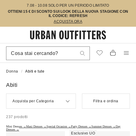
7.08 - 10.08 SOLO PER UN PERIODO LIMITATO
OTTIENI 15 € DI SCONTO SUI LOOK DELLA NUOVA STAGIONE CON
IL CODICE: REFRESH
ACQUISTA ORA
Donna
Abiti e tute
Abiti
Acquista per Categoria
Filtra e ordina
237 prodotti
Mini Dresses →
Maxi Dresses →
Special Occasion →
Party Dresses →
Summer Dresses →
Day
Dresses →
Esclusivo UO