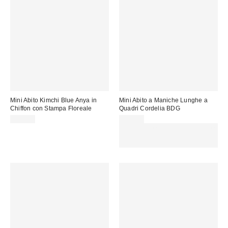
Mini Abito Kimchi Blue Anya in
Mini Abito a Maniche Lunghe a
Chiffon con Stampa Floreale
Quadri Cordelia BDG
59,00 €
65,00 €
Spendi almeno 60 € per ottenere
15 € DI SCONTO. USA IL
CODICE: REFRESH