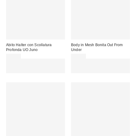
Abito Halter con Scollatura
Body in Mesh Bonita Out From
Profonda UO Juno
Under
65,00 €
35,00 €
Spendi almeno 60 € per ottenere
Spendi almeno 60 € per ottenere
15 € DI SCONTO. USA IL
15 € DI SCONTO. USA IL
CODICE: REFRESH
CODICE: REFRESH