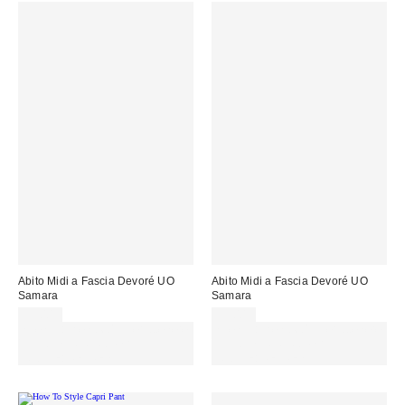
Abito Midi a Fascia Devoré UO
Abito Midi a Fascia Devoré UO
Samara
Samara
55,00 €
55,00 €
Spendi almeno 60 € per ottenere
Spendi almeno 60 € per ottenere
15 € DI SCONTO. USA IL
15 € DI SCONTO. USA IL
CODICE: REFRESH
CODICE: REFRESH