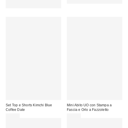
15 € DI SCONTO. USA IL
CODICE: REFRESH
CODICE: REFRESH
Set Top e Shorts Kimchi Blue
Mini Abito UO con Stampa a
Coffee Date
Fascia e Orlo a Fazzoletto
85,00 €
79,00 €
Spendi almeno 60 € per ottenere
Spendi almeno 60 € per ottenere
15 € DI SCONTO. USA IL
15 € DI SCONTO. USA IL