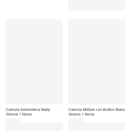
vendita:
15 € DI SCONTO. USA IL
CODICE: REFRESH
Camicia Asimmetrica Matty
Camicia Militare con Bottoni Blake
Silence + Noise
Silence + Noise
49,00 €
59,00 €
Spendi almeno 60 € per ottenere
Spendi almeno 60 € per ottenere
15 € DI SCONTO. USA IL
15 € DI SCONTO. USA IL