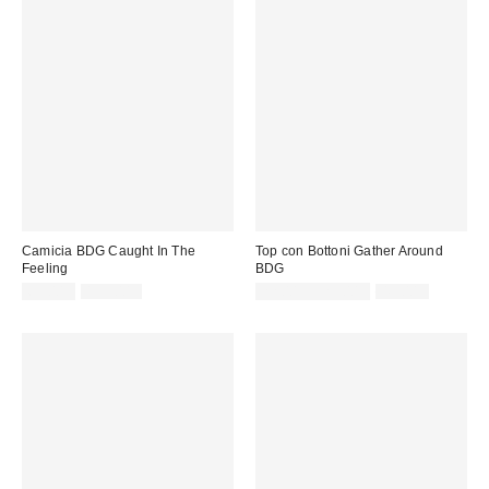
Camicia BDG Caught In The
Top con Bottoni Gather Around
Feeling
BDG
Prezzo
Prezzo
Prezzo
Prezzo
69,00 €
139,00 €
22,00 € – 29,00 €
49,00 €
originale:
originale:
di
di
vendita:
vendita: