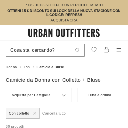
7.08 - 10.08 SOLO PER UN PERIODO LIMITATO
OTTIENI 15 € DI SCONTO SUI LOOK DELLA NUOVA STAGIONE CON
IL CODICE: REFRESH
ACQUISTA ORA
Donna
Top
Camicie e Bluse
Camicie da Donna con Colletto + Bluse
Acquista per Categoria
Filtra e ordina
Con colletto
Cancella tutto
60 prodotti