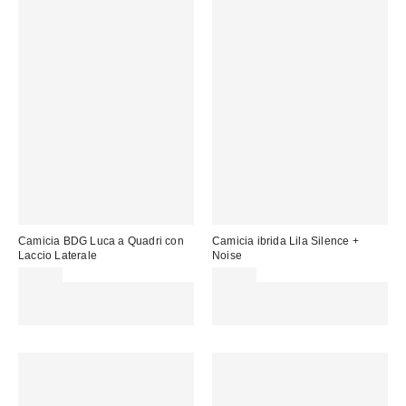
Camicia BDG Luca a Quadri con
Camicia ibrida Lila Silence +
Laccio Laterale
Noise
55,00 €
49,00 €
Spendi almeno 60 € per ottenere
Spendi almeno 60 € per ottenere
15 € DI SCONTO. USA IL
15 € DI SCONTO. USA IL
CODICE: REFRESH
CODICE: REFRESH