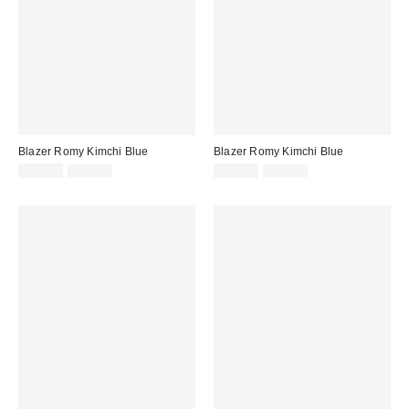
Blazer Romy Kimchi Blue
Blazer Romy Kimchi Blue
Prezzo
Prezzo
Prezzo
Prezzo
29,00 €
59,00 €
29,00 €
59,00 €
originale:
originale:
di
di
vendita:
vendita: