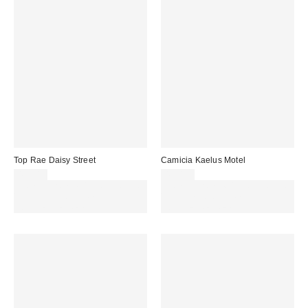
Top Rae Daisy Street
Camicia Kaelus Motel
43,00 €
43,00 €
Spendi almeno 60 € per ottenere
Spendi almeno 60 € per ottenere
15 € DI SCONTO. USA IL
15 € DI SCONTO. USA IL
CODICE: REFRESH
CODICE: REFRESH