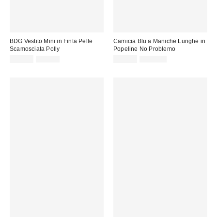
BDG Vestito Mini in Finta Pelle
Camicia Blu a Maniche Lunghe in
Scamosciata Polly
Popeline No Problemo
Prezzo
Prezzo
Prezzo
Prezzo
39,00 €
75,00 €
65,00 €
145,00 €
originale:
originale:
di
di
vendita:
vendita: