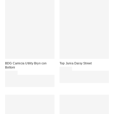
BDG Camicia Utility Bryn con
Top Junia Daisy Street
Bottoni
41,00 €
49,00 €
Spendi almeno 60 € per ottenere
Spendi almeno 60 € per ottenere
15 € DI SCONTO. USA IL
15 € DI SCONTO. USA IL
CODICE: REFRESH
CODICE: REFRESH