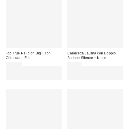
Top True Religion Big T con
Camicetta Laurna con Doppio
Chiusura a Zip
Bottone Silence + Noise
128,00 €
59,00 €
Spendi almeno 60 € per ottenere
Spendi almeno 60 € per ottenere
15 € DI SCONTO. USA IL
15 € DI SCONTO. USA IL
CODICE: REFRESH
CODICE: REFRESH