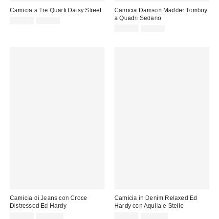
Camicia a Tre Quarti Daisy Street
Camicia Damson Madder Tomboy
a Quadri Sedano
Prezzo
Prezzo
29,00 €
55,00 €
originale:
di
Prezzo
Prezzo
45,00 €
79,00 €
originale:
vendita:
di
vendita:
Camicia di Jeans con Croce
Camicia in Denim Relaxed Ed
Distressed Ed Hardy
Hardy con Aquila e Stelle
Prezzo
Prezzo
Prezzo
Prezzo
59,00 €
115,00 €
69,00 €
115,00 €