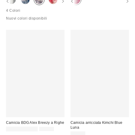
4 Colori
Nuovi colori disponibili
Camicia BDG Alex Breezy a Righe
Camicia arricciata Kimchi Blue
Luna
Prezzo
Prezzo
20,00 € – 25,00 €
49,00 €
originale:
di
49,00 €