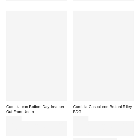
Camicia con Bottoni Daydreamer
Camicia Casual con Bottoni Riley
Out From Under
BDG
35,00 €
55,00 €
Spendi almeno 60 € per ottenere
Spendi almeno 60 € per ottenere
15 € DI SCONTO. USA IL
15 € DI SCONTO. USA IL
CODICE: REFRESH
CODICE: REFRESH