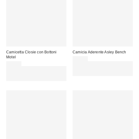
Camicetta Closie con Bottoni
Camicia Aderente Asley Bench
Motel
50,00 €
42,00 €
Spendi almeno 60 € per ottenere
Spendi almeno 60 € per ottenere
15 € DI SCONTO. USA IL
15 € DI SCONTO. USA IL
CODICE: REFRESH
CODICE: REFRESH