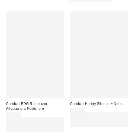
Nuovi colori disponibili
Camicia BDG Raine con
Camicia Harley Silence + Noise
Allacciatura Posteriore
55,00 €
59,00 €
Spendi almeno 60 € per ottenere
Spendi almeno 60 € per ottenere
15 € DI SCONTO. USA IL
15 € DI SCONTO. USA IL
CODICE: REFRESH
CODICE: REFRESH