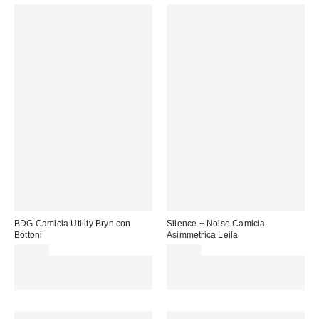
BDG Camicia Utility Bryn con
Silence + Noise Camicia
Bottoni
Asimmetrica Leila
49,00 €
49,00 €
Spendi almeno 60 € per ottenere
Spendi almeno 60 € per ottenere
15 € DI SCONTO. USA IL
15 € DI SCONTO. USA IL
CODICE: REFRESH
CODICE: REFRESH