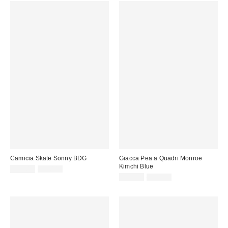
Camicia Skate Sonny BDG
Giacca Pea a Quadri Monroe
Kimchi Blue
Prezzo
Prezzo
13,00 €
55,00 €
originale:
di
Prezzo
Prezzo
35,00 €
59,00 €
originale:
vendita:
di
vendita: