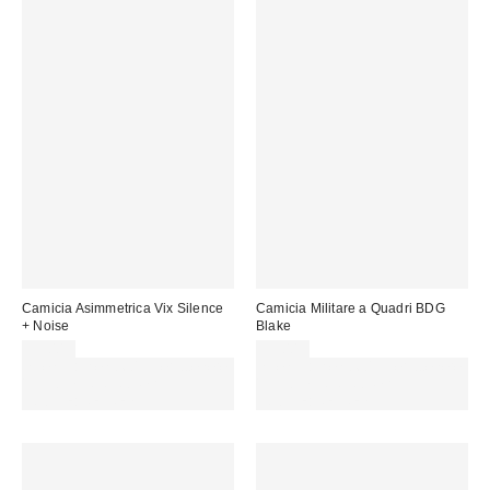
Camicia Asimmetrica Vix Silence
Camicia Militare a Quadri BDG
+ Noise
Blake
59,00 €
59,00 €
Spendi almeno 60 € per ottenere
Spendi almeno 60 € per ottenere
15 € DI SCONTO. USA IL
15 € DI SCONTO. USA IL
CODICE: REFRESH
CODICE: REFRESH