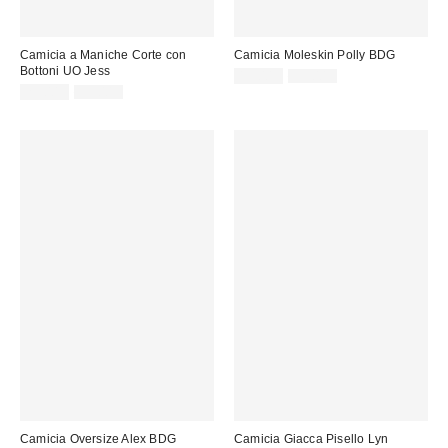
Camicia a Maniche Corte con
Camicia Moleskin Polly BDG
Bottoni UO Jess
Prezzo
Prezzo
15,00 €
59,00 €
originale:
Prezzo
Prezzo
di
29,00 €
59,00 €
originale:
di
vendita:
vendita:
Camicia Oversize Alex BDG
Camicia Giacca Pisello Lyn