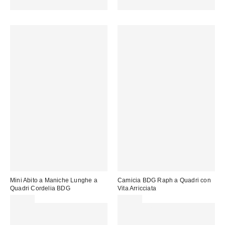
CODICE: REFRESH
CODICE: REFRESH
Mini Abito a Maniche Lunghe a
Camicia BDG Raph a Quadri con
Quadri Cordelia BDG
Vita Arricciata
65,00 €
55,00 €
Spendi almeno 60 € per ottenere
Spendi almeno 60 € per ottenere
15 € DI SCONTO. USA IL
15 € DI SCONTO. USA IL
CODICE: REFRESH
CODICE: REFRESH