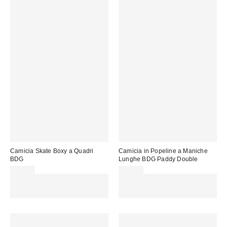
Camicia Skate Boxy a Quadri
Camicia in Popeline a Maniche
BDG
Lunghe BDG Paddy Double
49,00 €
59,00 €
SCONTO EXTRA DEL 30% SU
Spendi almeno 60 € per ottenere
PROMO SELEZIONATI : Usa il
15 € DI SCONTO. USA IL
codice: EXTRA30
CODICE: REFRESH