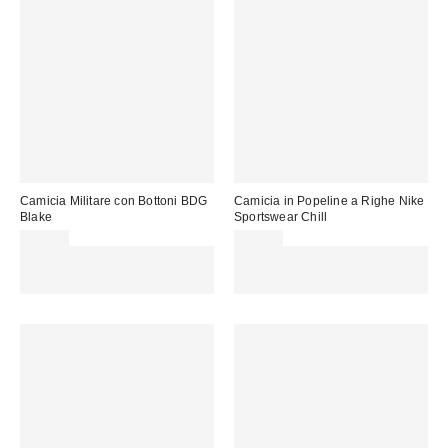
Camicia Militare con Bottoni BDG
Camicia in Popeline a Righe Nike
Blake
Sportswear Chill
59,00 €
48,00 €
Spendi almeno 60 € per ottenere
Spendi almeno 60 € per ottenere
15 € DI SCONTO. USA IL
15 € DI SCONTO. USA IL
CODICE: REFRESH
CODICE: REFRESH