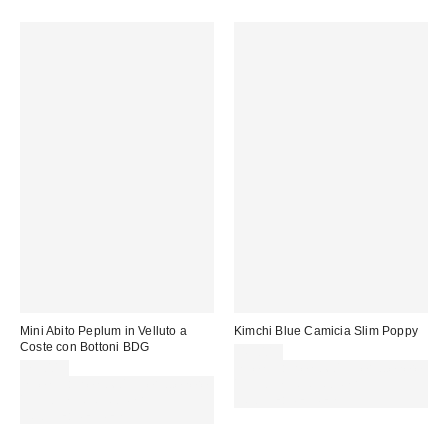
Mini Abito Peplum in Velluto a
Kimchi Blue Camicia Slim Poppy
Coste con Bottoni BDG
49,00 €
75,00 €
Spendi almeno 60 € per ottenere
Spendi almeno 60 € per ottenere
15 € DI SCONTO. USA IL
15 € DI SCONTO. USA IL
CODICE: REFRESH
CODICE: REFRESH