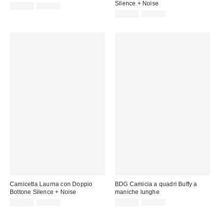
Silence + Noise
Prezzo
Prezzo
22,00 €
49,00 €
originale:
di
Prezzo
Prezzo
29,00 €
59,00 €
originale:
vendita:
di
vendita:
Camicetta Laurna con Doppio
BDG Camicia a quadri Buffy a
Bottone Silence + Noise
maniche lunghe
Prezzo
Prezzo
Prezzo
Prezzo
29,00 €
59,00 €
29,00 €
59,00 €
originale:
originale:
di
di
vendita:
vendita: