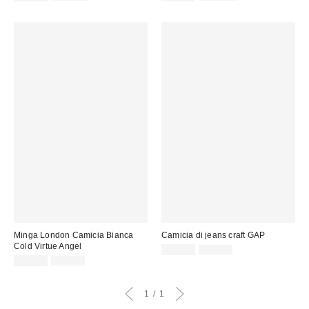
originale:
originale:
di
di
vendita:
vendita:
Minga London Camicia Bianca
Camicia di jeans craft GAP
Cold Virtue Angel
Prezzo
Prezzo
29,00 €
55,00 €
originale:
Prezzo
Prezzo
di
39,00 €
75,00 €
originale:
di
vendita:
vendita:
1
1