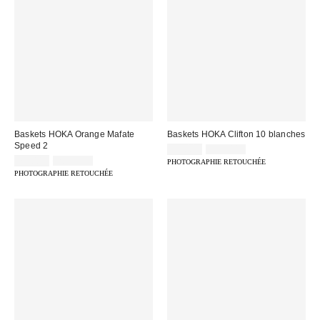
Baskets HOKA Orange Mafate
Baskets HOKA Clifton 10 blanches
Speed 2
Prix
Prix
75,00 €
179,00 €
d'origine
Prix
Prix
remisé
79,00 €
205,00 €
PHOTOGRAPHIE RETOUCHÉE
:
d'origine
remisé
:
PHOTOGRAPHIE RETOUCHÉE
:
: