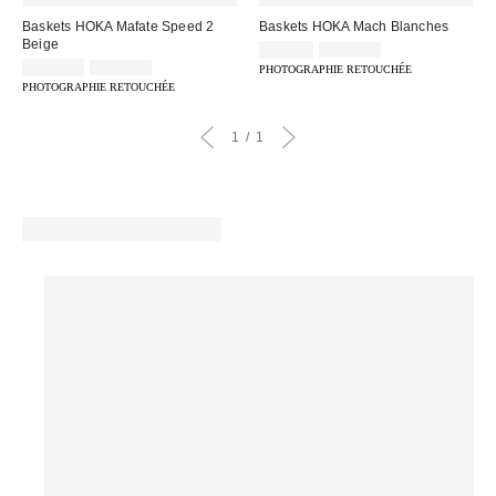
Baskets HOKA Mafate Speed 2
Baskets HOKA Mach Blanches
Beige
Prix
Prix
89,00 €
155,00 €
d'origine
Prix
Prix
remisé
119,00 €
205,00 €
PHOTOGRAPHIE RETOUCHÉE
:
d'origine
remisé
:
PHOTOGRAPHIE RETOUCHÉE
:
:
1
1