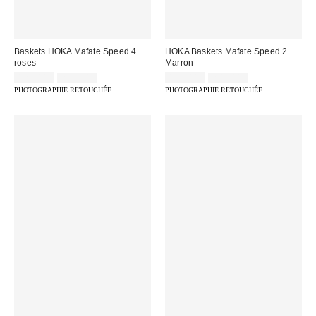
Baskets HOKA Mafate Speed 4
HOKA Baskets Mafate Speed 2
roses
Marron
Prix
Prix
Prix
Prix
129,00 €
219,00 €
119,00 €
205,00 €
d'origine
d'origine
remisé
remisé
PHOTOGRAPHIE RETOUCHÉE
PHOTOGRAPHIE RETOUCHÉE
:
:
:
: