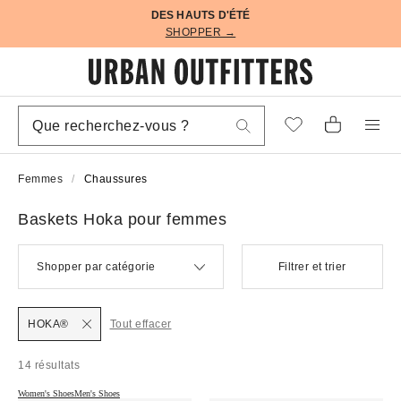
DES HAUTS D'ÉTÉ
SHOPPER →
Femmes
Chaussures
Baskets Hoka pour femmes
Shopper par catégorie
Filtrer et trier
HOKA®
Tout effacer
14 résultats
Women's Shoes
Men's Shoes