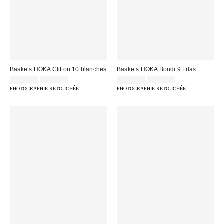
Baskets HOKA Clifton 10 blanches
Baskets HOKA Bondi 9 Lilas
Prix
Prix
Prix
Prix
139,00 €
179,00 €
119,00 €
205,00 €
d'origine
d'origine
remisé
remisé
PHOTOGRAPHIE RETOUCHÉE
PHOTOGRAPHIE RETOUCHÉE
:
:
:
: