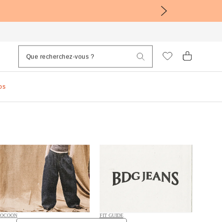
os
COCOON
FIT GUIDE