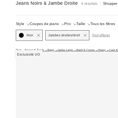
Jeans Noirs à Jambe Droite
Shopper 
6 résultats
Style
Coupes de jeans
Prix
Taille
Tous les filtres
Selected
Noir
Jambes droites/droit
Tout effacer
Droit →
Bootcut & Évasés →
Baggy →
Jambes Larges →
Barrel & Cocoon →
Skinny →
Court &
Exclusivité UO