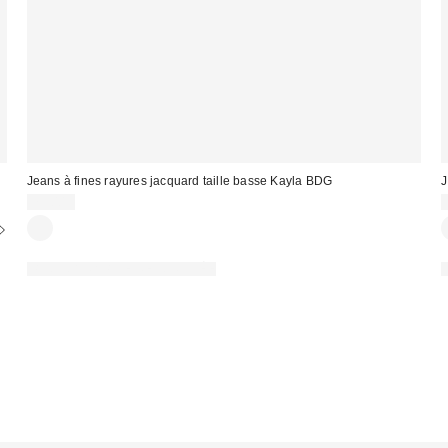
Jeans à fines rayures jacquard taille basse Kayla BDG
J
75,00 €
PHOTOGRAPHIE RETOUCHÉE