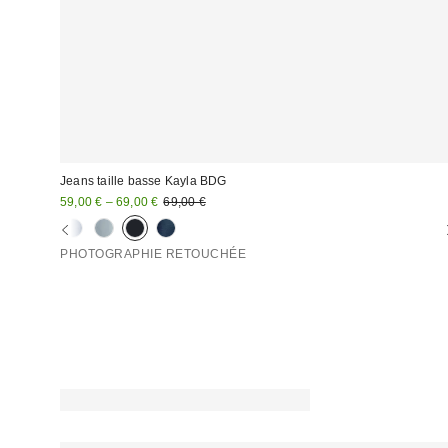
Jeans taille basse Kayla BDG
Prix
Prix
59,00 € – 69,00 €
69,00 €
d'origine
remisé
:
:
PHOTOGRAPHIE RETOUCHÉE