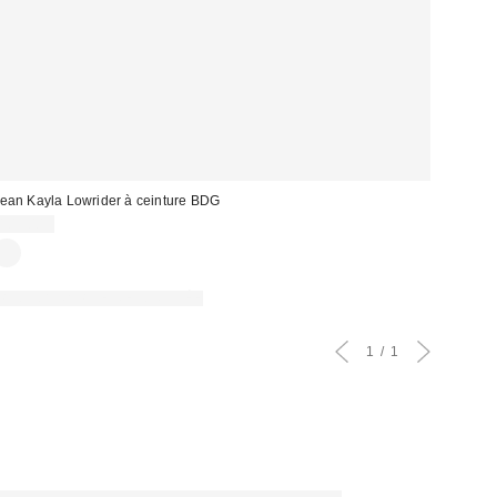
ean Kayla Lowrider à ceinture BDG
105,00 €
PHOTOGRAPHIE RETOUCHÉE
1
1