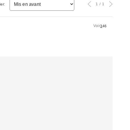
1
1
ier:
Voir
3
4
6