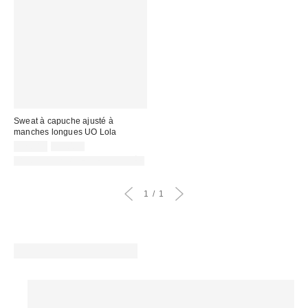
Sweat à capuche ajusté à
manches longues UO Lola
Prix
Prix
22,00 €
59,00 €
d'origine
remisé
PHOTOGRAPHIE RETOUCHÉE
:
:
1
1