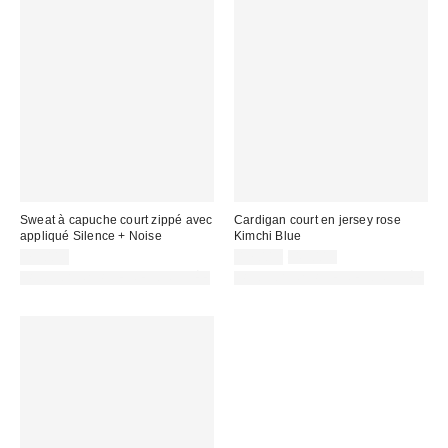
Sweat à capuche court zippé avec
Cardigan court en jersey rose
appliqué Silence + Noise
Kimchi Blue
Prix
Prix
75,00 €
17,00 €
49,00 €
d'origine
remisé
PHOTOGRAPHIE RETOUCHÉE
PHOTOGRAPHIE RETOUCHÉE
:
: