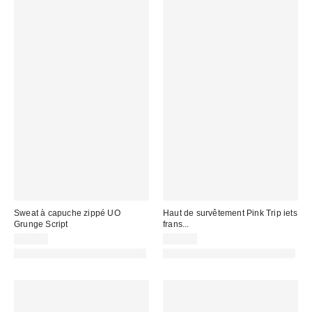
Sweat à capuche zippé UO
Haut de survêtement Pink Trip iets
Grunge Script
frans...
75,00 €
65,00 €
PHOTOGRAPHIE RETOUCHÉE
PHOTOGRAPHIE RETOUCHÉE