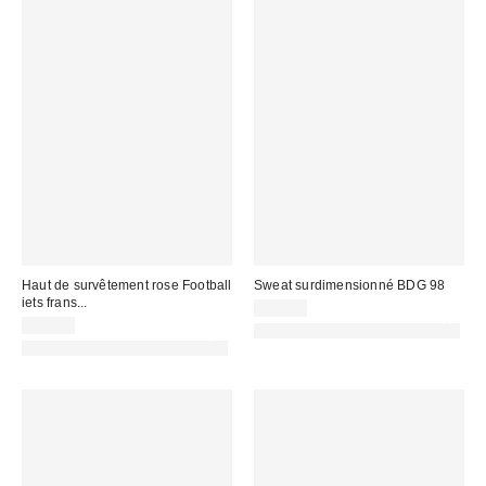
Haut de survêtement rose Football
Sweat surdimensionné BDG 98
iets frans...
65,00 €
79,00 €
PHOTOGRAPHIE RETOUCHÉE
PHOTOGRAPHIE RETOUCHÉE