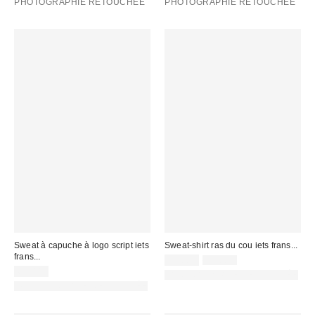
PHOTOGRAPHIE RETOUCHÉE
PHOTOGRAPHIE RETOUCHÉE
Sweat à capuche à logo script iets
Sweat-shirt ras du cou iets frans...
frans...
Prix
Prix
39,00 €
55,00 €
d'origine
remisé
65,00 €
PHOTOGRAPHIE RETOUCHÉE
:
:
PHOTOGRAPHIE RETOUCHÉE