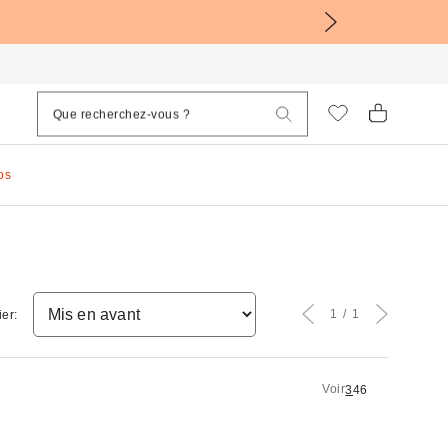
os
1
1
ier:
Voir
3
4
6