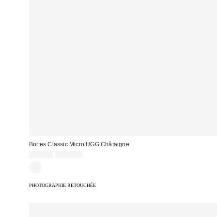
Bottes Classic Micro UGG Châtaigne
Prix
Prix
99,00 €
169,00 €
d'origine
remisé
:
:
PHOTOGRAPHIE RETOUCHÉE