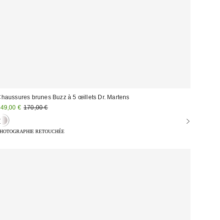
haussures brunes Buzz à 5 œillets Dr. Martens
rix
Prix
49,00 €
170,00 €
d'origine
emisé
:
HOTOGRAPHIE RETOUCHÉE