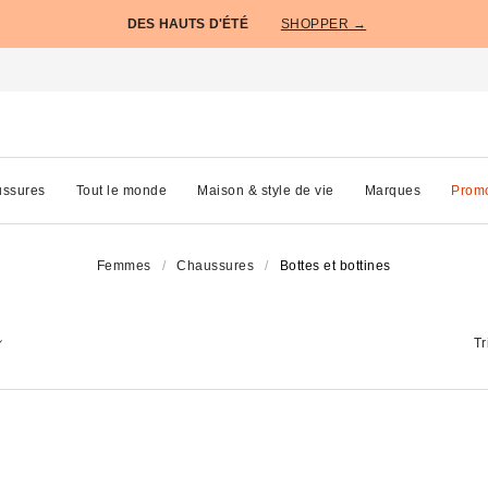
DES HAUTS D'ÉTÉ
SHOPPER →
ssures
Tout le monde
Maison & style de vie
Marques
Prom
Femmes
Chaussures
Bottes et bottines
Tr