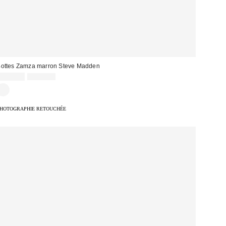
ottes Zamza marron Steve Madden
Prix
Prix
105,00 €
180,00 €
d'origine
remisé
:
HOTOGRAPHIE RETOUCHÉE