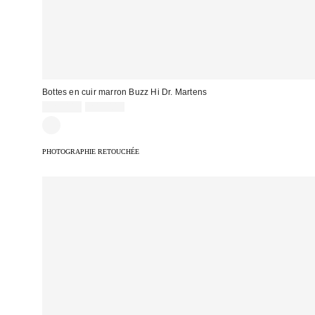
Bottes en cuir marron Buzz Hi Dr. Martens
Prix
Prix
129,00 €
245,00 €
d'origine
remisé
:
:
PHOTOGRAPHIE RETOUCHÉE