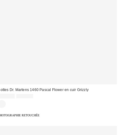
ottes Dr. Martens 1460 Pascal Flower en cuir Grizzly
Prix
Prix
125,00 €
229,00 €
d'origine
remisé
:
HOTOGRAPHIE RETOUCHÉE