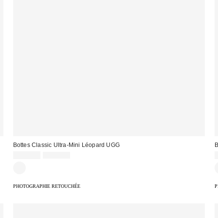
Bottes Classic Ultra-Mini Léopard UGG
B
Prix
Prix
119,00 €
199,00 €
d'origine
remisé
:
:
:
PHOTOGRAPHIE RETOUCHÉE
P