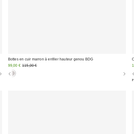
Bottes en cuir marron à enfiler hauteur genou BDG
C
Prix
Prix
P
99,00 €
115,00 €
1
d'origine
remisé
r
:
:
:
P