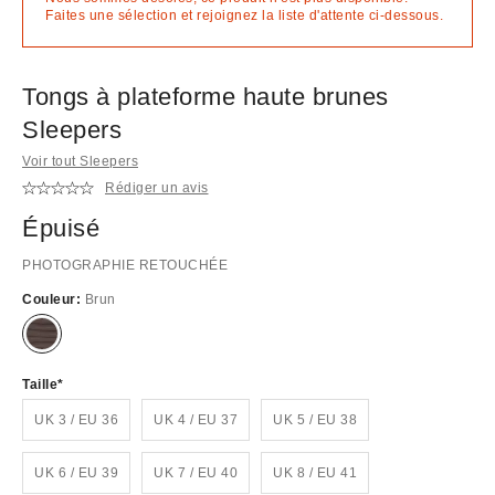
Faites une sélection et rejoignez la liste d'attente ci-dessous.
Tongs à plateforme haute brunes
Sleepers
Voir tout Sleepers
Rédiger un avis
Épuisé
PHOTOGRAPHIE RETOUCHÉE
Couleur:
Brun
En
rupture
de
stock
Taille
!
UK 3 / EU 36
UK 4 / EU 37
UK 5 / EU 38
UK 6 / EU 39
UK 7 / EU 40
UK 8 / EU 41