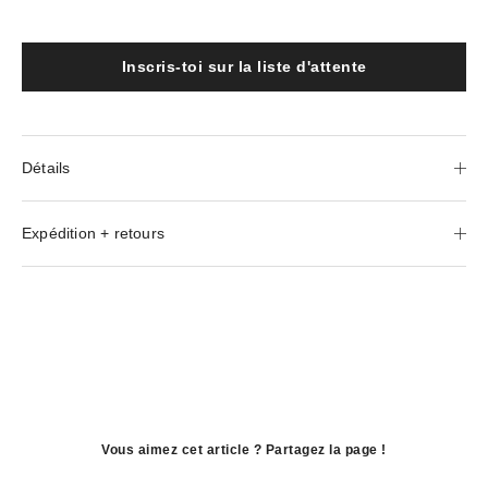
Inscris-toi sur la liste d'attente
Détails
Expédition + retours
Vous aimez cet article ? Partagez la page !
ouvre
dans
ouvre