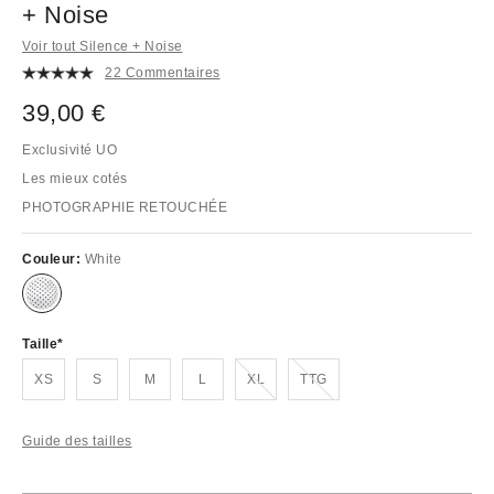
+ Noise
Voir tout Silence + Noise
22 Commentaires
39,00 €
Exclusivité UO
Les mieux cotés
PHOTOGRAPHIE RETOUCHÉE
Couleur:
White
Taille
En rupture de stock !
En rupture de stock !
XS
S
M
L
XL
TTG
Guide des tailles