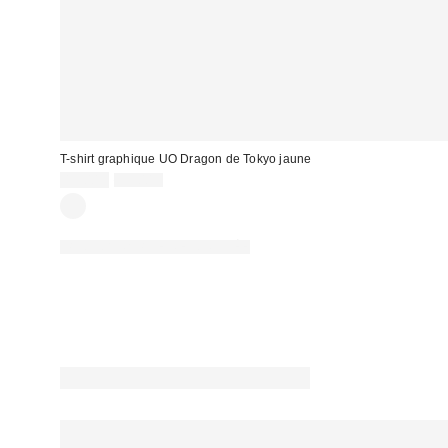
T-shirt graphique UO Dragon de Tokyo jaune
Prix
Prix
19,00 €
39,00 €
d'origine
remisé
:
:
PHOTOGRAPHIE RETOUCHÉE