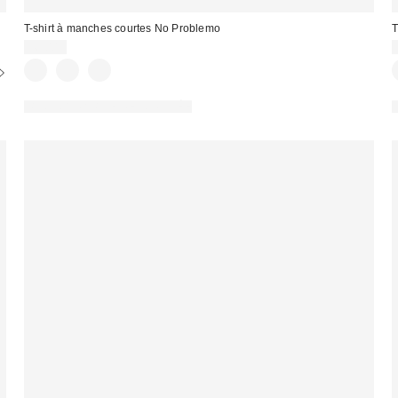
T-shirt à manches courtes No Problemo
T
56,00 €
PHOTOGRAPHIE RETOUCHÉE