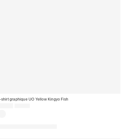
-shirt graphique UO Yellow Kingyo Fish
Prix
Prix
19,00 €
39,00 €
d'origine
remisé
:
PHOTOGRAPHIE RETOUCHÉE