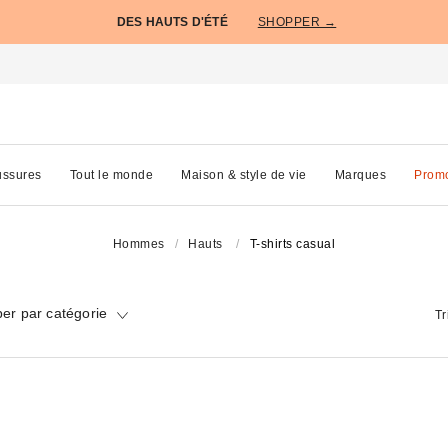
DES HAUTS D'ÉTÉ
SHOPPER →
ssures
Tout le monde
Maison & style de vie
Marques
Prom
Hommes
Hauts
T-shirts casual
er par catégorie
Tr