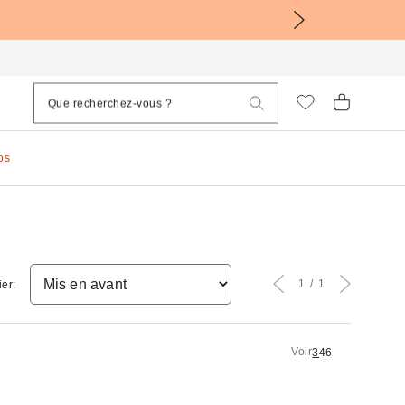
os
1
1
ier:
Voir
3
4
6