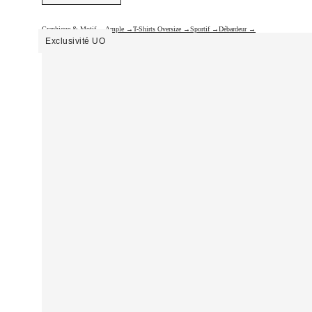
Graphique & Motif →
Ample →
T-Shirts Oversize →
Sportif →
Débardeur →
Exclusivité UO