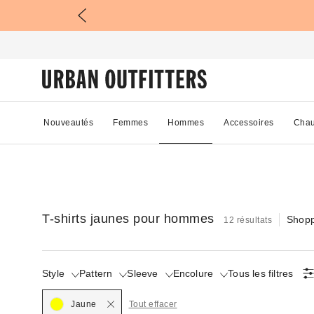
Nouveautés
Femmes
Hommes
Accessoires
Chau
T-shirts jaunes pour hommes
Shopp
12 résultats
Style
Pattern
Sleeve
Encolure
Tous les filtres
Jaune
Tout effacer