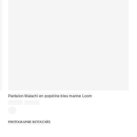
Pantalon Malachi en popeline bleu marine Loom
Prix
Prix
35,00 €
75,00 €
d'origine
remisé
:
:
PHOTOGRAPHIE RETOUCHÉE