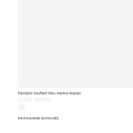
Pantalon bouffant bleu marine Anglan
Prix
Prix
39,00 €
129,00 €
d'origine
remisé
:
:
PHOTOGRAPHIE RETOUCHÉE