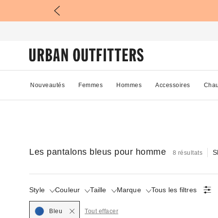
Nouveautés
Femmes
Hommes
Accessoires
Chau
Les pantalons bleus pour homme
S
8 résultats
Style
Couleur
Taille
Marque
Tous les filtres
Selected
Bleu
Tout effacer