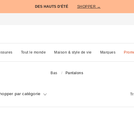
DES HAUTS D'ÉTÉ
SHOPPER →
ssures
Tout le monde
Maison & style de vie
Marques
Prom
Bas
Pantalons
hopper par catégorie
Tr