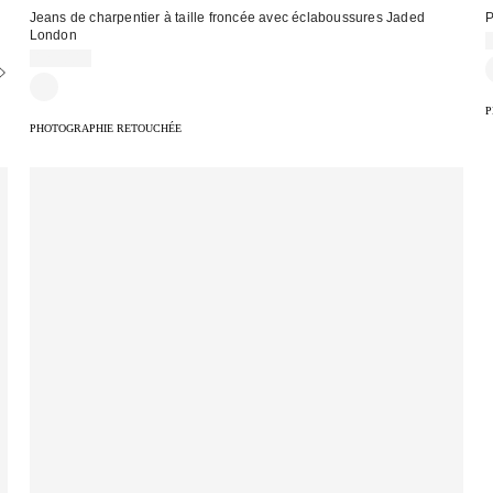
Jeans de charpentier à taille froncée avec éclaboussures Jaded
P
London
129,00 €
:
P
PHOTOGRAPHIE RETOUCHÉE