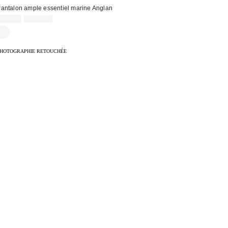
antalon ample essentiel marine Anglan
Prix
Prix
95,00 €
139,00 €
d'origine
remisé
:
HOTOGRAPHIE RETOUCHÉE