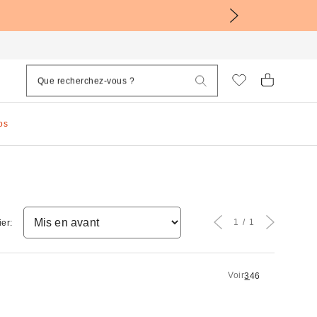
os
1
1
ier:
Voir
3
4
6