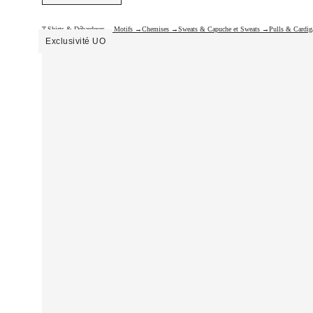
T-Shirts & Débardeurs →
Motifs →
Chemises →
Sweats & Capuche et Sweats →
Pulls & Cardi
Exclusivité UO