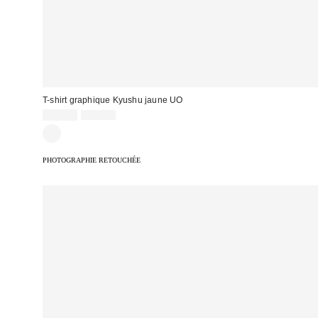
T-shirt graphique Kyushu jaune UO
Prix
Prix
19,00 €
39,00 €
d'origine
remisé
:
:
PHOTOGRAPHIE RETOUCHÉE