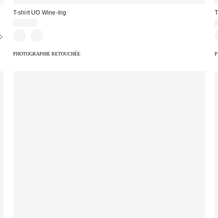
T-shirt UO Wine-Ing
T
39,00 €
PHOTOGRAPHIE RETOUCHÉE
P