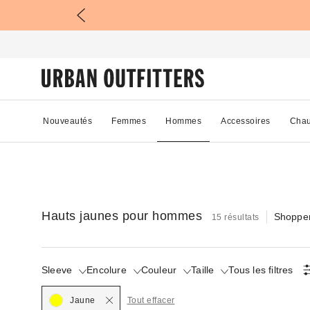
Nouveautés
Femmes
Hommes
Accessoires
Chau
Hauts jaunes pour hommes
Shopper
15 résultats
Sleeve
Encolure
Couleur
Taille
Tous les filtres
Selected
Jaune
Tout effacer