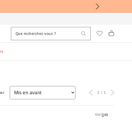
os
1
1
ier:
Voir
3
4
6