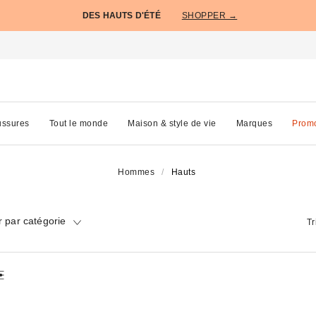
DES HAUTS D'ÉTÉ
SHOPPER →
ssures
Tout le monde
Maison & style de vie
Marques
Prom
Hommes
Hauts
 par catégorie
Tr