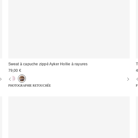
Sweat à capuche zippé Ayker Hollie à rayures
T
79,00 €
4
PHOTOGRAPHIE RETOUCHÉE
P