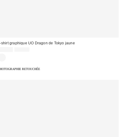
-shirt graphique UO Dragon de Tokyo jaune
Prix
Prix
19,00 €
39,00 €
d'origine
remisé
:
HOTOGRAPHIE RETOUCHÉE