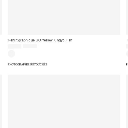
T-shirt graphique UO Yellow Kingyo Fish
T
Prix
Prix
19,00 €
39,00 €
d'origine
remisé
:
:
:
PHOTOGRAPHIE RETOUCHÉE
P