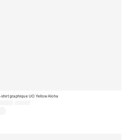
-shirt graphique UO Yellow Aloha
Prix
Prix
15,00 €
39,00 €
d'origine
remisé
: