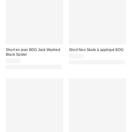
Short en jean BDG Jack Washed
Short Neo Skate à appliqué BDG
Black Spider
75,00 €
69,00 €
PHOTOGRAPHIE RETOUCHÉE
PHOTOGRAPHIE RETOUCHÉE