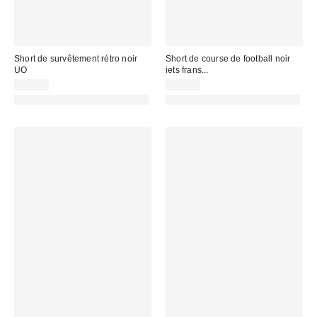
Short de survêtement rétro noir
Short de course de football noir
UO
iets frans...
59,00 €
45,00 €
PHOTOGRAPHIE RETOUCHÉE
PHOTOGRAPHIE RETOUCHÉE