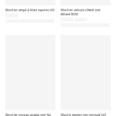
Short en sergé à fines rayures UO
Short en velours côtelé noir
délavé BDG
45,00 €
Prix
Prix
22,00 €
55,00 €
PHOTOGRAPHIE RETOUCHÉE
d'origine
remisé
PHOTOGRAPHIE RETOUCHÉE
:
:
Short de voyage spatial noir No
Short à damier noir exclusif UO