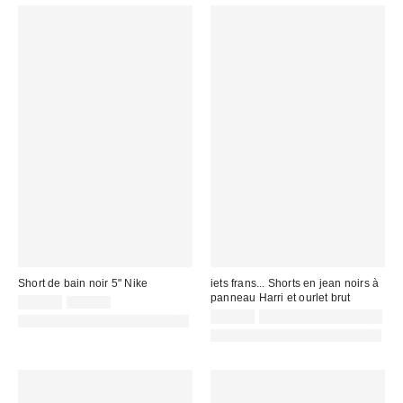
Short de bain noir 5" Nike
iets frans... Shorts en jean noirs à
panneau Harri et ourlet brut
Prix
Prix
25,00 €
31,00 €
d'origine
remisé
55,00 €
Non éligible à la remise
PHOTOGRAPHIE RETOUCHÉE
:
:
PHOTOGRAPHIE RETOUCHÉE