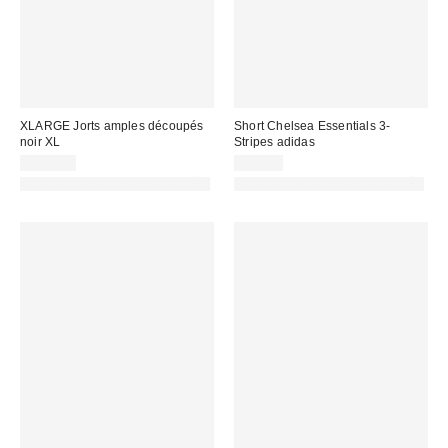
XLARGE Jorts amples découpés
Short Chelsea Essentials 3-
noir XL
Stripes adidas
129,00 €
29,00 €
PHOTOGRAPHIE RETOUCHÉE
PHOTOGRAPHIE RETOUCHÉE