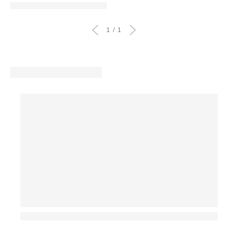
d'origine
remisé
PHOTOGRAPHIE RETOUCHÉE
:
:
1
1