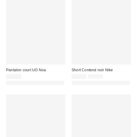
Pantalon court UO Noa
Short Contend noir Nike
Prix
Prix
69,00 €
32,00 €
43,00 €
d'origine
remisé
PHOTOGRAPHIE RETOUCHÉE
PHOTOGRAPHIE RETOUCHÉE
:
: