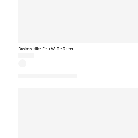
Baskets Nike Ecru Waffle Racer
89,99 €
PHOTOGRAPHIE RETOUCHÉE