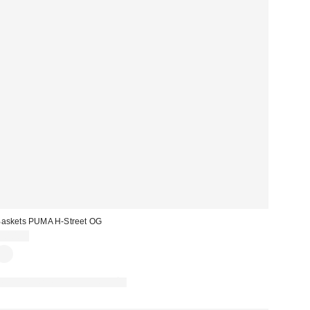
askets PUMA H-Street OG
90,00 €
PHOTOGRAPHIE RETOUCHÉE