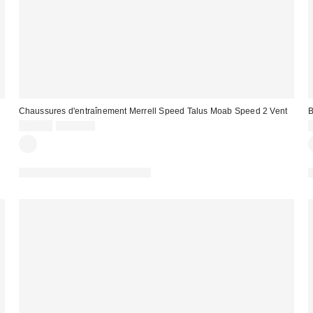
Chaussures d'entraînement Merrell Speed Talus Moab Speed 2 Vent
B
Prix
Prix
99,00 €
130,00 €
d'origine
remisé
:
:
PHOTOGRAPHIE RETOUCHÉE