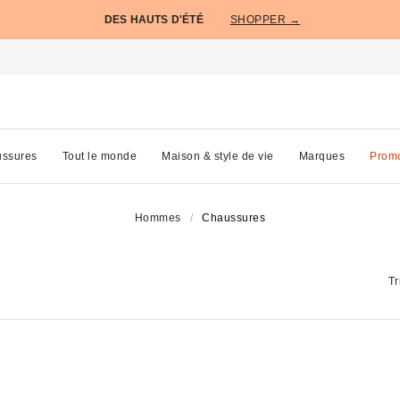
DES HAUTS D'ÉTÉ
SHOPPER →
ssures
Tout le monde
Maison & style de vie
Marques
Prom
Hommes
Chaussures
Tr