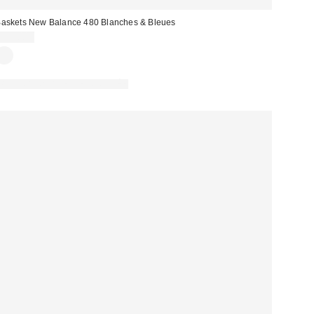
askets New Balance 480 Blanches & Bleues
115,00 €
PHOTOGRAPHIE RETOUCHÉE