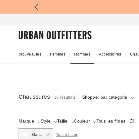
Nouveautés
Femmes
Hommes
Accessoires
Chau
Chaussures
Shopper par catégorie
30 résultats
Marque
Style
Taille
Couleur
Tous les filtres
Selected
Blanc
Tout effacer