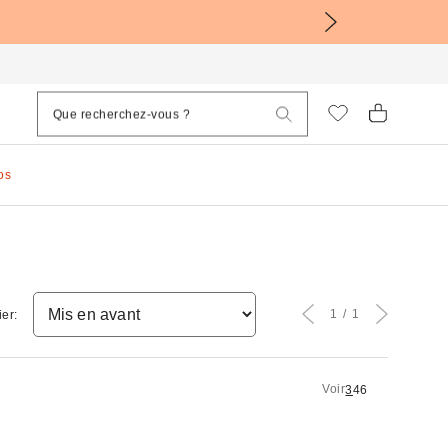
os
1
1
ier:
Voir
3
4
6