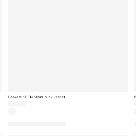
Baskets KEEN Silver Mink Jasper
B
140,00 €
PHOTOGRAPHIE RETOUCHÉE