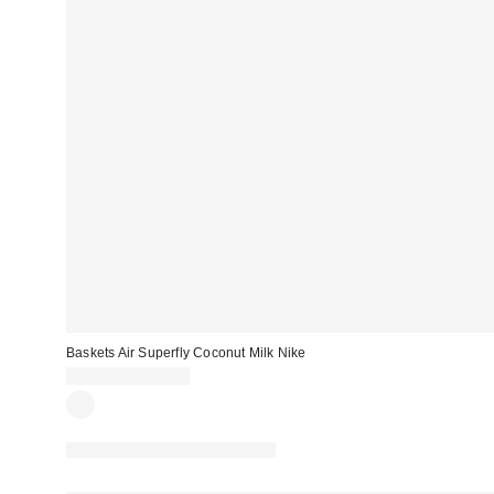
Baskets Air Superfly Coconut Milk Nike
99,99 € – 115,00 €
PHOTOGRAPHIE RETOUCHÉE