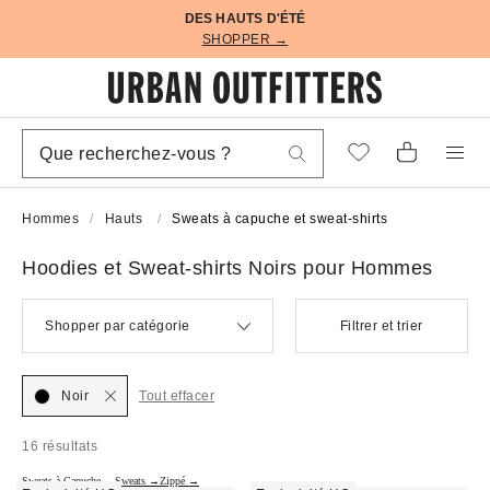
DES HAUTS D'ÉTÉ
SHOPPER →
Hommes
Hauts
Sweats à capuche et sweat-shirts
Hoodies et Sweat-shirts Noirs pour Hommes
Shopper par catégorie
Filtrer et trier
Noir
Tout effacer
16 résultats
Sweats à Capuche →
Sweats →
Zippé →