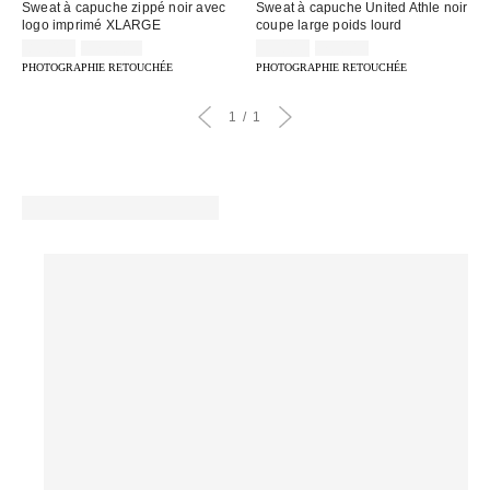
Sweat à capuche zippé noir avec
Sweat à capuche United Athle noir
logo imprimé XLARGE
coupe large poids lourd
Prix
Prix
Prix
Prix
89,00 €
179,00 €
35,00 €
75,00 €
d'origine
d'origine
remisé
remisé
PHOTOGRAPHIE RETOUCHÉE
PHOTOGRAPHIE RETOUCHÉE
:
:
:
:
1
1