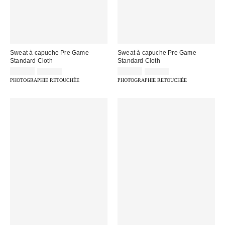
Sweat à capuche Pre Game
Sweat à capuche Pre Game
Standard Cloth
Standard Cloth
Prix
Prix
Prix
Prix
32,00 €
69,00 €
32,00 €
65,00 €
d'origine
d'origine
remisé
remisé
PHOTOGRAPHIE RETOUCHÉE
PHOTOGRAPHIE RETOUCHÉE
:
:
:
: