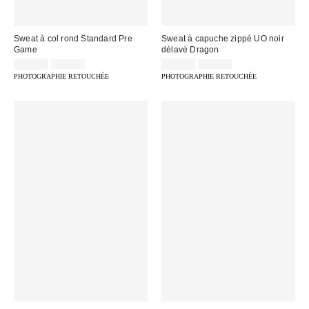
Sweat à col rond Standard Pre
Sweat à capuche zippé UO noir
Game
délavé Dragon
Prix
Prix
Prix
Prix
29,00 €
59,00 €
35,00 €
75,00 €
d'origine
d'origine
remisé
remisé
PHOTOGRAPHIE RETOUCHÉE
PHOTOGRAPHIE RETOUCHÉE
:
:
:
: