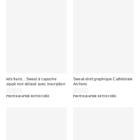
iets frans... Sweat à capuche
Sweat-shirt graphique Cathédrale
zippé noir délavé avec inscription
Archivis
75,00 €
65,00 €
PHOTOGRAPHIE RETOUCHÉE
PHOTOGRAPHIE RETOUCHÉE