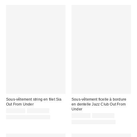
Sous-vêtement string en filet Sia
Sous-vêtement ficelle à bordure
Out From Under
en dentelle Jazz Club Out From
Under
CA$14.00
7 pour C$30
CA$11.00
7 pour C$30
Articles liés disponibles
Articles liés disponibles