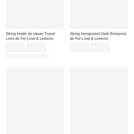
String brodé de cœurs Truest
String transparent Dark Romance
Love de For Love & Lemons
de For Love & Lemons
Prix
Prix
Prix
Prix
CA$54.00
CA$79.00
CA$44.00
CA$64.00
courant
courant
soldé
soldé
Temps limité seulement
Temps limité seulement
:
:
:
:
Articles liés disponibles