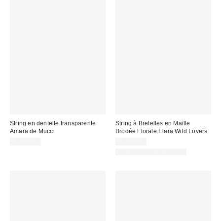
String en dentelle transparente
String à Bretelles en Maille
Amara de Mucci
Brodée Florale Elara Wild Lovers
CA$59.00
CA$39.00
Articles liés disponibles