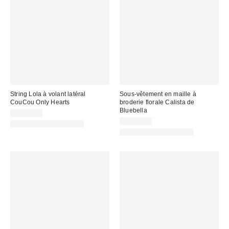
String Lola à volant latéral
Sous-vêtement en maille à
CouCou Only Hearts
broderie florale Calista de
Bluebella
CA$54.00
CA$49.00
Articles liés disponibles
Articles liés disponibles