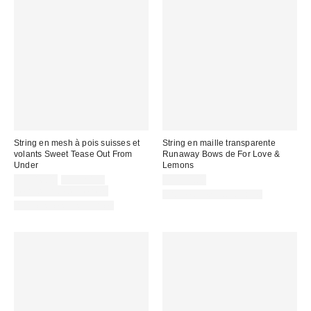
String en mesh à pois suisses et
String en maille transparente
volants Sweet Tease Out From
Runaway Bows de For Love &
Under
Lemons
Prix
Prix
CA$16.00
CA$20.00
CA$79.00
courant
soldé
Temps limité seulement
Articles liés disponibles
:
:
Articles liés disponibles