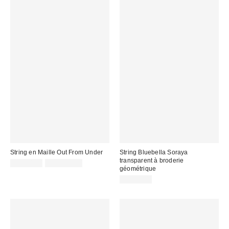
String en Maille Out From Under
String Bluebella Soraya
transparent à broderie
CA$14.00
7 pour C$30
géométrique
CA$64.00