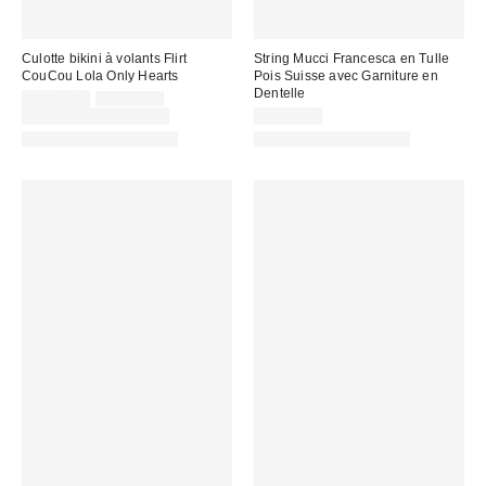
Culotte bikini à volants Flirt
String Mucci Francesca en Tulle
CouCou Lola Only Hearts
Pois Suisse avec Garniture en
Dentelle
Prix
Prix
CA$44.00
CA$59.00
courant
soldé
Temps limité seulement
CA$49.00
:
:
Matching Item Available
Articles liés disponibles