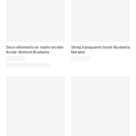
Sous-vêtements en maille brodée
String transparent brodé Bluebella
florale Vermont Bluebella
Marabel
CA$49.00
CA$59.00
Articles liés disponibles