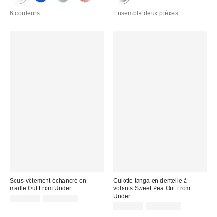
6 couleurs
Ensemble deux pièces
Sous-vêtement échancré en
Culotte tanga en dentelle à
maille Out From Under
volants Sweet Pea Out From
Under
CA$14.00
7 pour C$30
CA$11.00
7 pour C$30