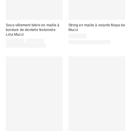
Sous-vêtement bikini en maille à
String en maille à volants Maya de
bordure de dentelle festonnée
Mucci
Lola Mucci
CA$64.00
Prix
Prix
CA$44.00
CA$64.00
Articles liés disponibles
courant
soldé
Temps limité seulement
:
: