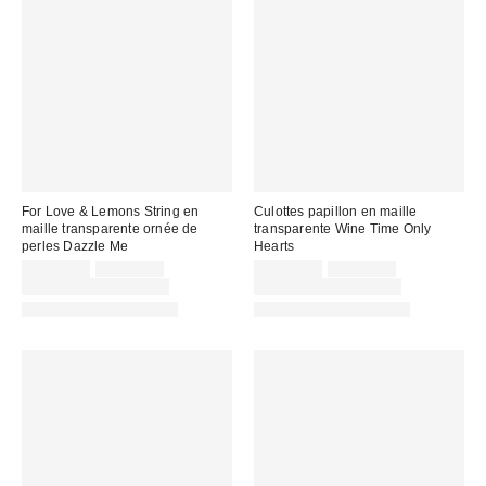
For Love & Lemons String en
Culottes papillon en maille
maille transparente ornée de
transparente Wine Time Only
perles Dazzle Me
Hearts
Prix
Prix
Prix
Prix
CA$74.00
CA$99.00
CA$38.00
CA$49.00
courant
courant
soldé
soldé
Temps limité seulement
Temps limité seulement
:
:
:
:
Articles liés disponibles
Articles liés disponibles