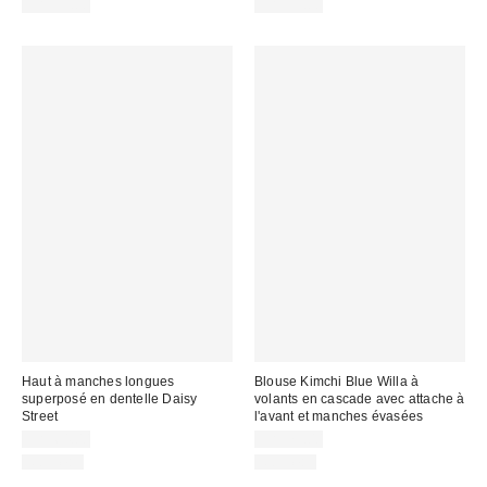
CA$59.00
CA$59.00
Haut à manches longues
Blouse Kimchi Blue Willa à
superposé en dentelle Daisy
volants en cascade avec attache à
Street
l'avant et manches évasées
CA$64.00
CA$79.00
Nouveau
Nouveau