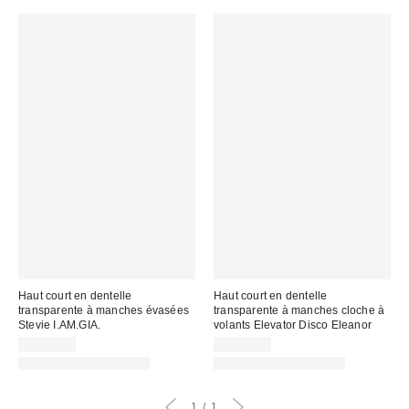
Haut court en dentelle
Haut court en dentelle
transparente à manches évasées
transparente à manches cloche à
Stevie I.AM.GIA.
volants Elevator Disco Eleanor
CA$99.00
CA$89.00
Articles liés disponibles
Articles liés disponibles
1
1