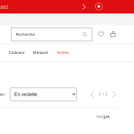
NANT
e
Cadeaux
Marques
Soldes
1
1
ier:
Voir
3
4
6