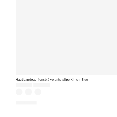
Haut bandeau froncé à volants tulipe Kimchi Blue
Prix
Prix
CA$19.99
CA$34.00
courant
soldé
:
:
100 % Coton