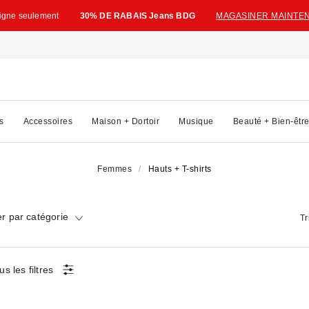
ligne seulement
30% DE RABAIS Jeans BDG
MAGASINER MAINTE
s
Accessoires
Maison + Dortoir
Musique
Beauté + Bien-êtr
Femmes
Hauts + T-shirts
r par catégorie
Tr
us les filtres