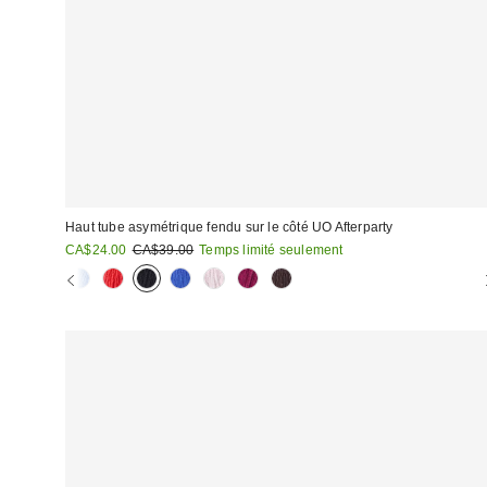
Haut tube asymétrique fendu sur le côté UO Afterparty
Prix
Prix
CA$24.00
CA$39.00
Temps limité seulement
courant
soldé
:
: