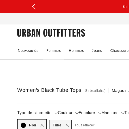
En 
Nouveautés
Femmes
Hommes
Jeans
Chaussure
Women's Black Tube Tops
Magasine
8 résultat(s)
Type de silhouette
Couleur
Encolure
Manches
To
Selected
Selected
Noir
Tube
Tout effacer