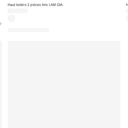
Haut boléro 2 pièces Aris I.AM.GIA.
H
CA$114.00
:
Articles liés disponibles