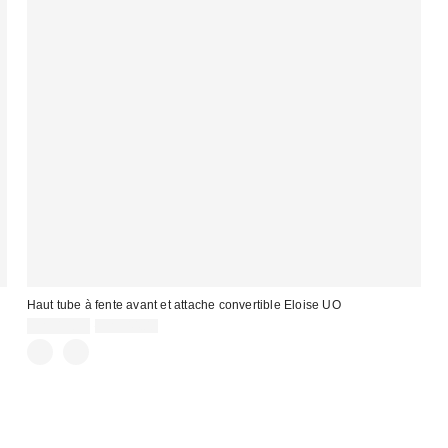
Haut tube à fente avant et attache convertible Eloise UO
Prix
Prix
CA$13.99
CA$44.00
courant
soldé
:
: