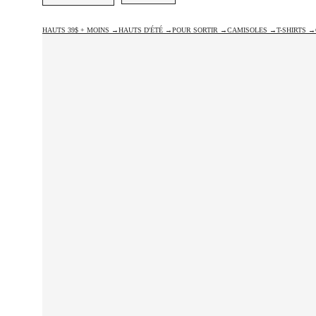
HAUTS 39$ + MOINS →
HAUTS D'ÉTÉ →
POUR SORTIR →
CAMISOLES →
T-SHIRTS →