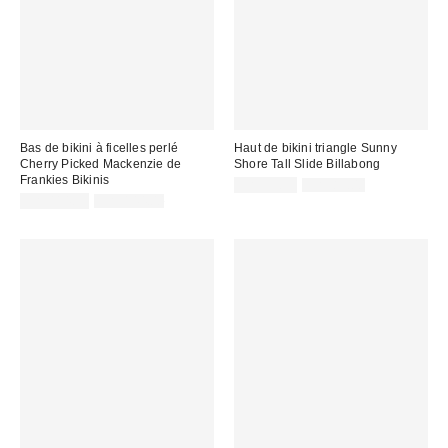
Bas de bikini à ficelles perlé
Haut de bikini triangle Sunny
Cherry Picked Mackenzie de
Shore Tall Slide Billabong
Frankies Bikinis
Prix
Prix
CA$53.99
CA$89.00
courant
Prix
Prix
soldé
CA$114.99
CA$144.00
:
courant
soldé
:
:
: