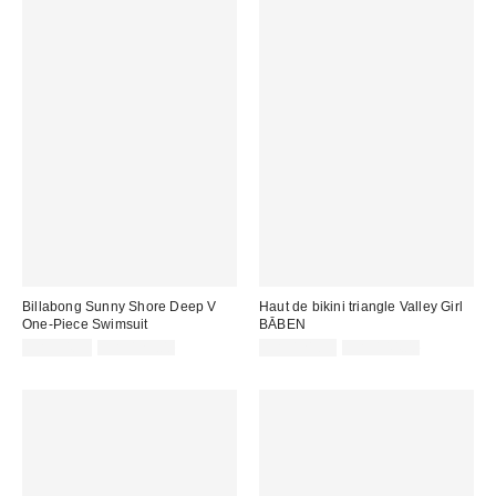
Billabong Sunny Shore Deep V
Haut de bikini triangle Valley Girl
One-Piece Swimsuit
BĀBEN
Prix
Prix
Prix
Prix
CA$94.99
CA$129.00
CA$121.99
CA$144.00
courant
courant
soldé
soldé
:
:
:
: