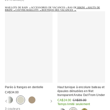
MAILLOTS DE BAIN →
ACCESSOIRES DE VACANCES→
BAS DE BIKINI →
HAUTS DE
BIKINI →
COUVRE-MAILLOTS →
BOUTIQUE DES VACANCES →
Paréo à franges en dentelle
Haut tunique à encolure bateau et
épaules dénudées en filet
CA$34.00
transparent Aruba Out From Under
Prix
Prix
CA$24.00
CA$39.00
courant
soldé
Temps limité seulement
:
:
3 couleurs