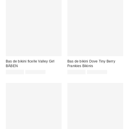
Bas de bikini ficelle Valley Girl
Bas de bikini Dove Tiny Berry
BĀBEN
Frankies Bikinis
Prix
Prix
Prix
Prix
CA$53.95
CA$144.00
CA$67.99
CA$129.00
courant
courant
soldé
soldé
:
:
:
: