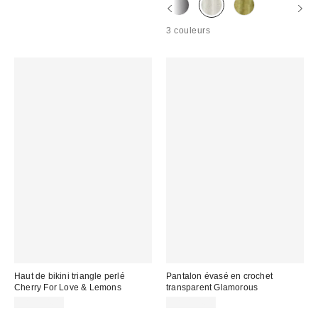
3 couleurs
Haut de bikini triangle perlé
Pantalon évasé en crochet
Cherry For Love & Lemons
transparent Glamorous
CA$194.00
CA$194.00