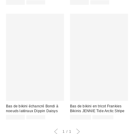
Prix
Prix
Prix
Prix
CA$40.99
CA$79.00
CA$60.99
CA$74.00
courant
courant
soldé
soldé
:
:
:
:
Bas de bikini échancré Bondi à
Bas de bikini en tricot Frankies
noeuds latéraux Dippin Daisys
Bikinis JENNIE Tide Arctic Stripe
Prix
Prix
Prix
Prix
CA$60.99
CA$74.00
CA$121.99
CA$144.00
courant
courant
soldé
soldé
:
:
:
:
1
1