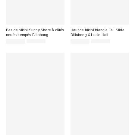
Bas de bikini Sunny Shore à côtés
Haut de bikini triangle Tall Slide
noués trempés Billabong
Billabong X Lottie Hall
Prix
Prix
Prix
Prix
CA$40.99
CA$74.00
CA$60.99
CA$94.00
courant
courant
soldé
soldé
:
:
:
: