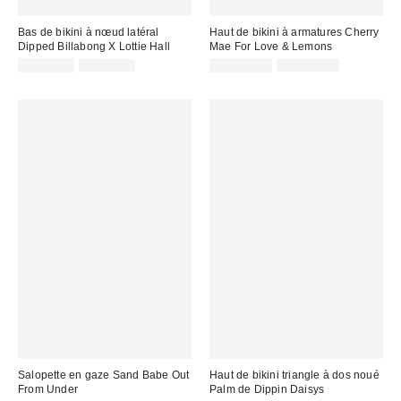
Bas de bikini à nœud latéral
Haut de bikini à armatures Cherry
Dipped Billabong X Lottie Hall
Mae For Love & Lemons
Prix
Prix
Prix
Prix
CA$53.99
CA$89.00
CA$108.99
CA$194.00
courant
courant
soldé
soldé
:
:
:
:
Salopette en gaze Sand Babe Out
Haut de bikini triangle à dos noué
From Under
Palm de Dippin Daisys