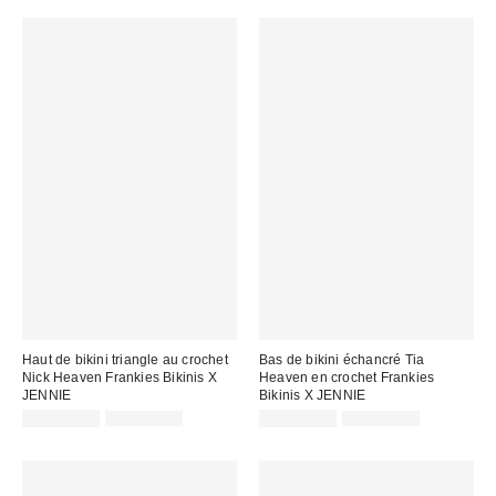
Haut de bikini triangle au crochet
Bas de bikini échancré Tia
Nick Heaven Frankies Bikinis X
Heaven en crochet Frankies
JENNIE
Bikinis X JENNIE
Prix
Prix
Prix
Prix
CA$129.99
CA$164.00
CA$129.99
CA$169.00
courant
courant
soldé
soldé
:
:
:
: