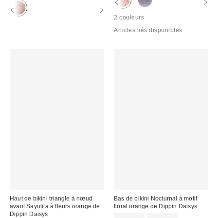
:
:
2 couleurs
Articles liés disponibles
Haut de bikini triangle à nœud
Bas de bikini Nocturnal à motif
avant Sayulita à fleurs orange de
floral orange de Dippin Daisys
Dippin Daisys
Prix
Prix
CA$60.99
CA$74.00