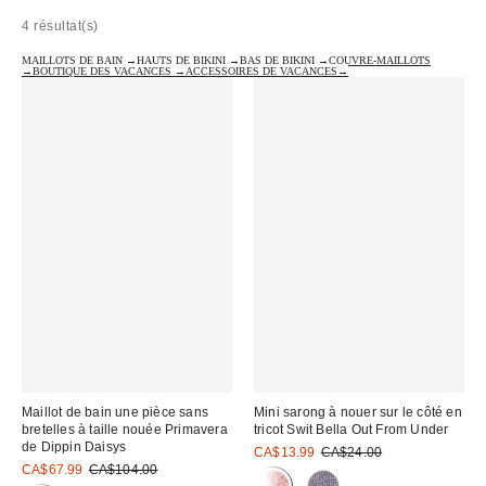
4 résultat(s)
MAILLOTS DE BAIN →
HAUTS DE BIKINI →
BAS DE BIKINI →
COUVRE-MAILLOTS
→
BOUTIQUE DES VACANCES →
ACCESSOIRES DE VACANCES→
Maillot de bain une pièce sans
Mini sarong à nouer sur le côté en
bretelles à taille nouée Primavera
tricot Swit Bella Out From Under
de Dippin Daisys
Prix
Prix
CA$13.99
CA$24.00
courant
Prix
Prix
soldé
CA$67.99
CA$104.00
:
courant
soldé
: