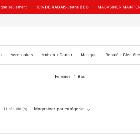
ligne seulement
30% DE RABAIS Jeans BDG
MAGASINER MAINTE
s
Accessoires
Maison + Dortoir
Musique
Beauté + Bien-êtr
Femmes
Bas
Magasiner par catégorie
11 résultat(s)