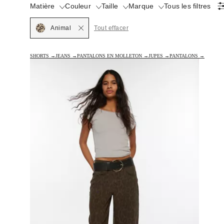
Matière
Couleur
Taille
Marque
Tous les filtres
Selected
Animal
Tout effacer
SHORTS →
JEANS →
PANTALONS EN MOLLETON →
JUPES →
PANTALONS →