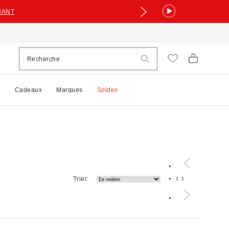
NANT
e
Cadeaux
Marques
Soldes
Trier:
1
1