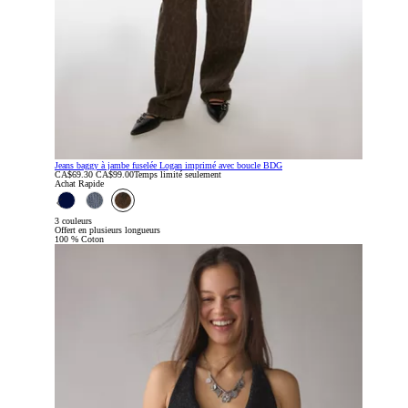
Jeans baggy à jambe fuselée Logan imprimé avec boucle BDG
Prix
Prix
CA$69.30
CA$99.00
Temps limité seulement
soldé
courant
Achat Rapide
:
:
3 couleurs
Offert en plusieurs longueurs
100 % Coton