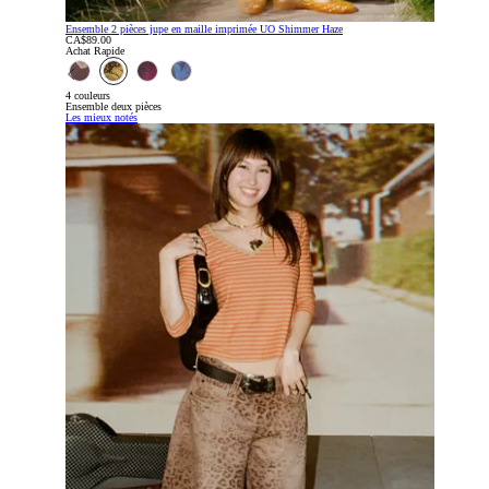
Ensemble 2 pièces jupe en maille imprimée UO Shimmer Haze
CA$89.00
Achat Rapide
4 couleurs
Ensemble deux pièces
Les mieux notés