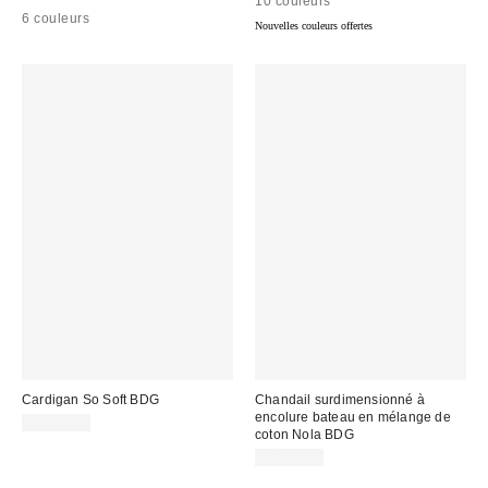
10 couleurs
6 couleurs
Nouvelles couleurs offertes
Cardigan So Soft BDG
Chandail surdimensionné à
encolure bateau en mélange de
CA$54.00
coton Nola BDG
CA$64.00