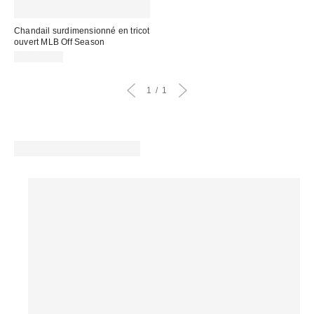
Chandail surdimensionné en tricot
ouvert MLB Off Season
CA$239.00
1
1