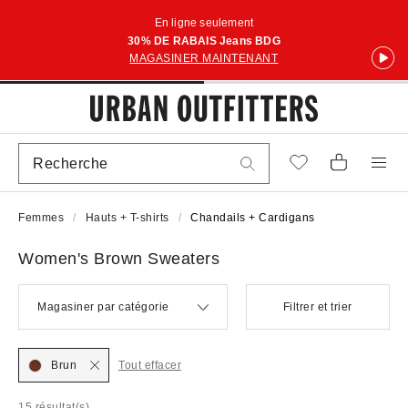
En ligne seulement
30% DE RABAIS Jeans BDG
MAGASINER MAINTENANT
Femmes
Hauts + T-shirts
Chandails + Cardigans
Women's Brown Sweaters
Magasiner par catégorie
Filtrer et trier
Brun
Tout effacer
15 résultat(s)