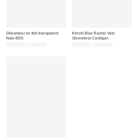
Débardeur en filet transparent
Kimchi Blue Rachel Vest
Nate BDG
Sleeveless Cardigan
Prix
Prix
Prix
Prix
CA$26.99
CA$54.00
CA$19.95
CA$54.00
courant
courant
soldé
soldé
:
:
:
: