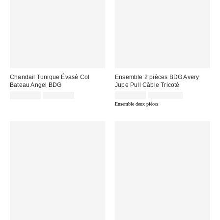
Chandail Tunique Évasé Col
Ensemble 2 pièces BDG Avery
Bateau Angel BDG
Jupe Pull Câble Tricoté
Prix
Prix
Prix
Prix
CA$19.99
CA$89.00
CA$53.95
CA$169.00
courant
courant
soldé
soldé
Ensemble deux pièces
:
:
:
: