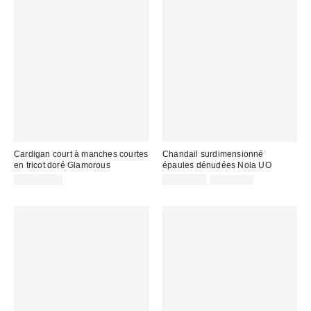
Cardigan court à manches courtes
Chandail surdimensionné
en tricot doré Glamorous
épaules dénudées Nola UO
Prix
Prix
CA$129.00
CA$33.99
CA$64.00
courant
soldé
:
: