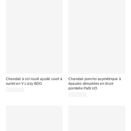
Chandail à col roulé ajusté court à
Chandail poncho asymétrique à
ourlet en V Lizzy BDG
épaules dénudées en tricot
pointelle Patti UO
CA$59.00
CA$64.00