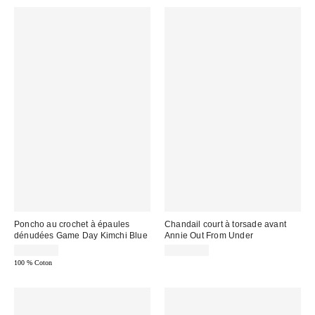
Poncho au crochet à épaules
Chandail court à torsade avant
dénudées Game Day Kimchi Blue
Annie Out From Under
CA$54.00
CA$79.00
100 % Coton