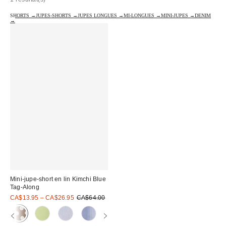
SHORTS →
JUPES-SHORTS →
JUPES LONGUES →
MI-LONGUES →
MINI-JUPES →
DENIM
→
Mini-jupe-short en lin Kimchi Blue
Tag-Along
Prix
Prix
CA$13.95 – CA$26.95
CA$64.00
courant
soldé
:
: