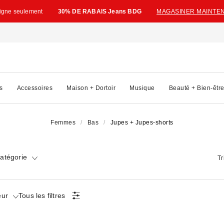
ligne seulement
30% DE RABAIS Jeans BDG
MAGASINER MAINTE
s
Accessoires
Maison + Dortoir
Musique
Beauté + Bien-êtr
Femmes
Bas
Jupes + Jupes-shorts
atégorie
Tr
eur
Tous les filtres
ted