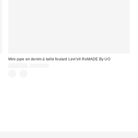
Mini-jupe en denim à taille foulard Levi's® ReMADE By UO
Prix
Prix
CA$40.95
CA$84.00
courant
soldé
:
: