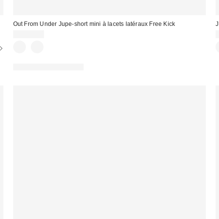
Out From Under Jupe-short mini à lacets latéraux Free Kick
J
CA$59.00
Articles liés disponibles