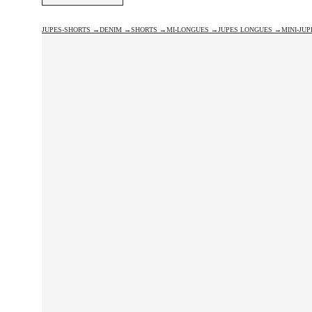
JUPES-SHORTS →
DENIM →
SHORTS →
MI-LONGUES →
JUPES LONGUES →
MINI-JU