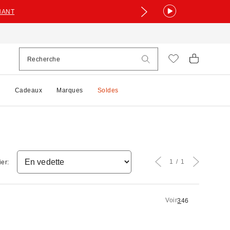
NANT
e
Cadeaux
Marques
Soldes
1
1
ier:
Voir
3
4
6