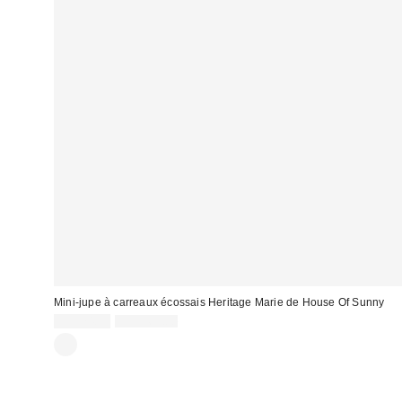
Mini-jupe à carreaux écossais Heritage Marie de House Of Sunny
Prix
Prix
CA$74.95
CA$169.00
courant
soldé
:
: