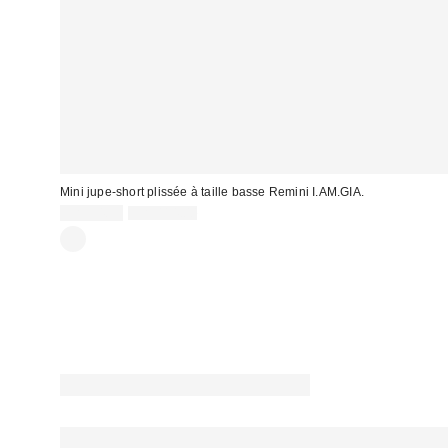
Mini jupe-short plissée à taille basse Remini I.AM.GIA.
Prix
Prix
CA$94.99
CA$114.00
courant
soldé
:
: