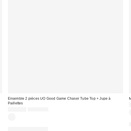
Ensemble 2 pièces UO Good Game Chaser Tube Top + Jupe à
M
Paillettes
Prix
Prix
CA$13.95
CA$129.00
courant
soldé
:
:
:
Ensemble deux pièces