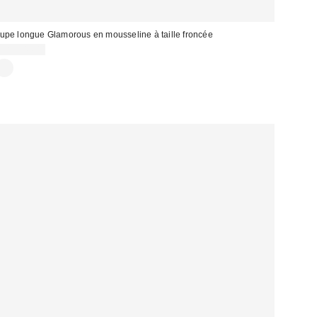
upe longue Glamorous en mousseline à taille froncée
CA$144.00