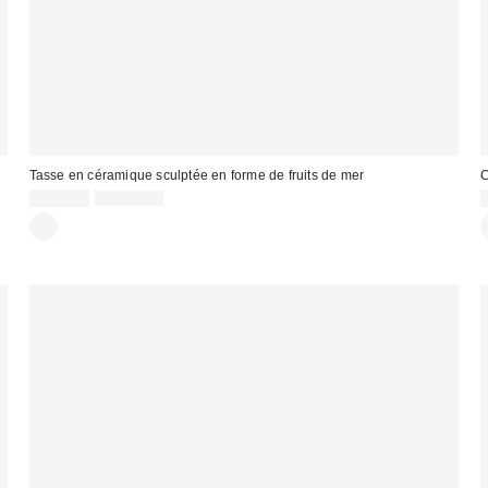
Tasse en céramique sculptée en forme de fruits de mer
C
Prix
Prix
CA$6.99
CA$22.00
courant
soldé
:
:
: