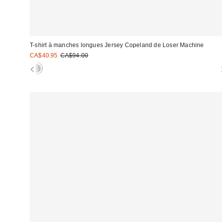
T-shirt à manches longues Jersey Copeland de Loser Machine
Prix
Prix
CA$40.95
CA$94.00
courant
soldé
:
: