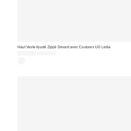
Haut Veste Ajusté Zippé Devant avec Coutures UO Ledia
Prix
Prix
CA$26.99
CA$67.95
courant
soldé
:
: