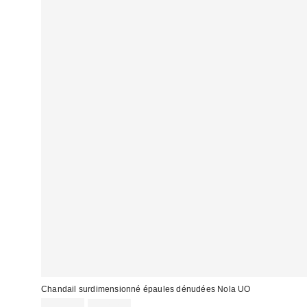
Chandail surdimensionné épaules dénudées Nola UO
Prix
Prix
CA$33.99
CA$64.00