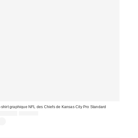
-shirt graphique NFL des Chiefs de Kansas City Pro Standard
Prix
Prix
CA$53.95
CA$84.00
courant
soldé
: