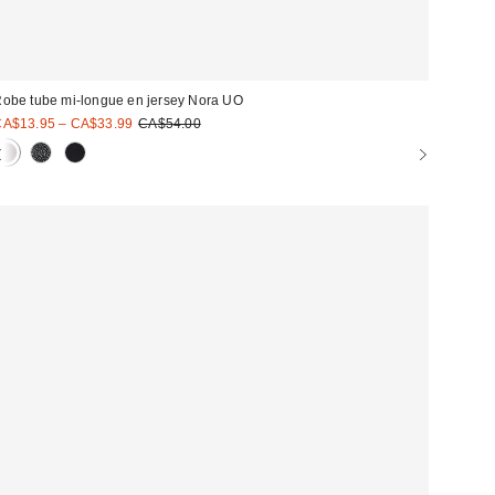
obe tube mi-longue en jersey Nora UO
rix
Prix
A$13.95 – CA$33.99
CA$54.00
courant
oldé
: