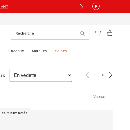
NANT
e
Cadeaux
Marques
Soldes
1
16
ier:
Voir
3
4
6
Les mieux notés