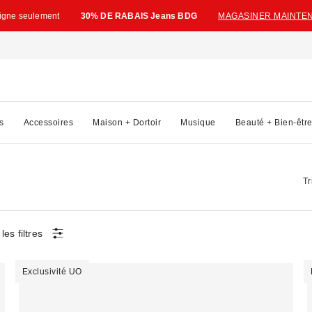
ligne seulement
30% DE RABAIS Jeans BDG
MAGASINER MAINTE
s
Accessoires
Maison + Dortoir
Musique
Beauté + Bien-êtr
Tr
les filtres
Exclusivité UO