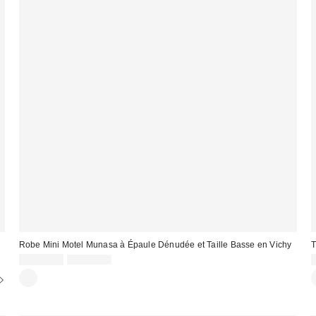
Robe Mini Motel Munasa à Épaule Dénudée et Taille Basse en Vichy
T
Prix
Prix
CA$60.99
CA$94.00
courant
soldé
:
:
: