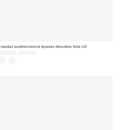
handail surdimensionné épaules dénudées Nola UO
Prix
Prix
CA$19.99
CA$64.00
courant
soldé
: