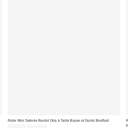
Robe Mini Satinée Bardot Oria à Taille Basse et Ourlet Bouffant
R
p
Prix
Prix
CA$67.95
CA$219.00