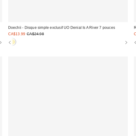
Doechii - Disque simple exclusif UO Denial Is A River 7 pouces
R
Prix
Prix
P
CA$13.99
CA$24.98
C
courant
soldé
s
:
:
: