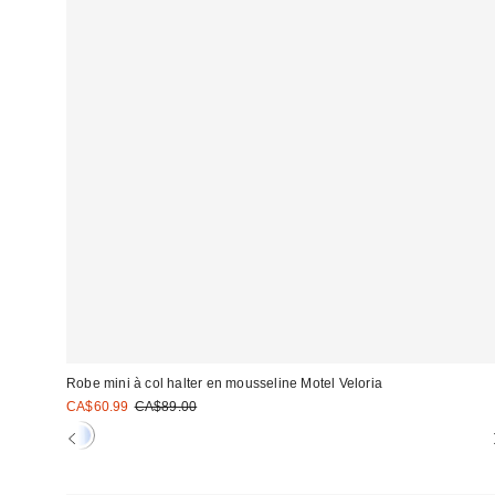
Robe mini à col halter en mousseline Motel Veloria
Prix
Prix
CA$60.99
CA$89.00
courant
soldé
:
: