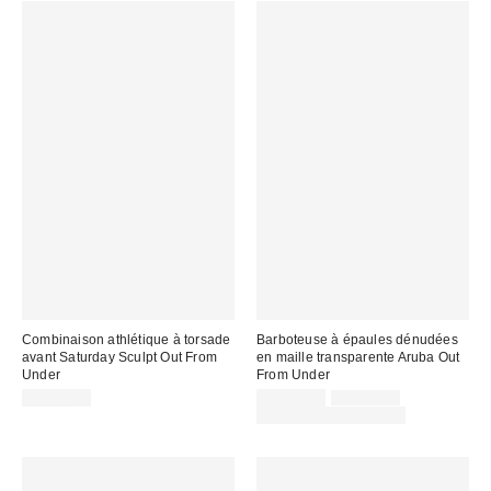
Combinaison athlétique à torsade
Barboteuse à épaules dénudées
avant Saturday Sculpt Out From
en maille transparente Aruba Out
Under
From Under
Prix
Prix
CA$79.00
CA$39.00
CA$64.00
courant
soldé
Temps limité seulement
:
: