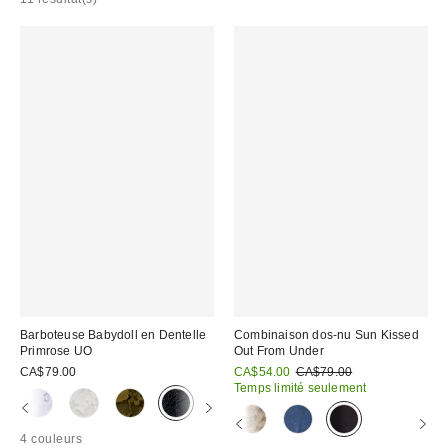
Barboteuse Babydoll en Dentelle
Combinaison dos-nu Sun Kissed
Primrose UO
Out From Under
Prix
Prix
CA$79.00
CA$54.00
CA$79.00
courant
soldé
Temps limité seulement
:
:
4 couleurs