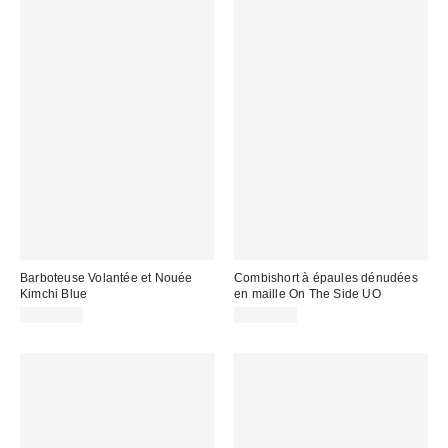
Barboteuse Volantée et Nouée
Combishort à épaules dénudées
Kimchi Blue
en maille On The Side UO
CA$99.00
CA$79.00