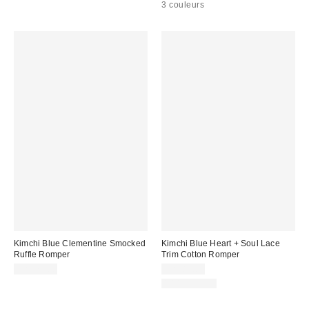
3 couleurs
Kimchi Blue Clementine Smocked
Kimchi Blue Heart + Soul Lace
Ruffle Romper
Trim Cotton Romper
CA$79.00
CA$89.00
100 % Coton