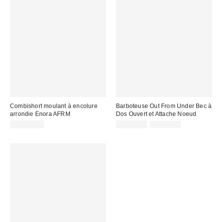
Combishort moulant à encolure
Barboteuse Out From Under Bec à
arrondie Enora AFRM
Dos Ouvert et Attache Noeud
Prix
Prix
CA$114.00
CA$40.99
CA$64.00
courant
soldé
:
: