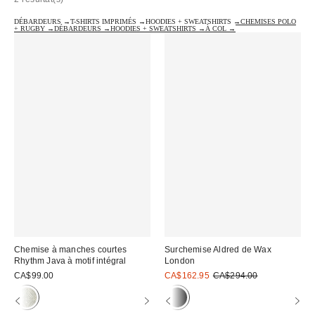
DÉBARDEURS →
T-SHIRTS IMPRIMÉS →
HOODIES + SWEATSHIRTS →
CHEMISES POLO
+ RUGBY →
DÉBARDEURS →
HOODIES + SWEATSHIRTS →
À COL →
Chemise à manches courtes
Surchemise Aldred de Wax
Rhythm Java à motif intégral
London
Prix
Prix
CA$99.00
CA$162.95
CA$294.00
courant
soldé
:
: