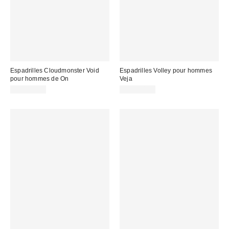
Espadrilles Cloudmonster Void
Espadrilles Volley pour hommes
pour hommes de On
Veja
CA$224.00
CA$204.00