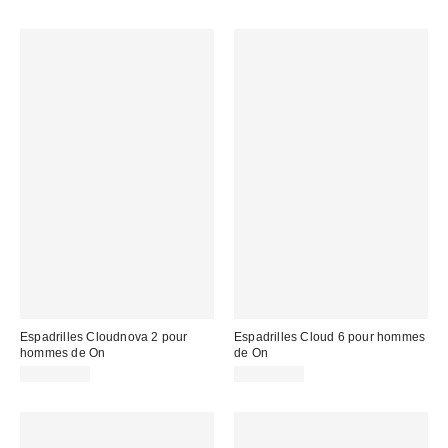
Espadrilles Cloudnova 2 pour
Espadrilles Cloud 6 pour hommes
hommes de On
de On
CA$224.00
CA$209.00