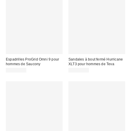
Espadrilles ProGrid Omni 9 pour
Sandales à bout fermé Hurricane
hommes de Saucony
XLT3 pour hommes de Teva
CA$204.00
CA$169.00