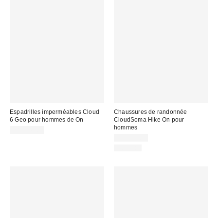
Espadrilles imperméables Cloud
Chaussures de randonnée
6 Geo pour hommes de On
CloudSoma Hike On pour
hommes
CA$249.00
CA$209.00
Nouveau