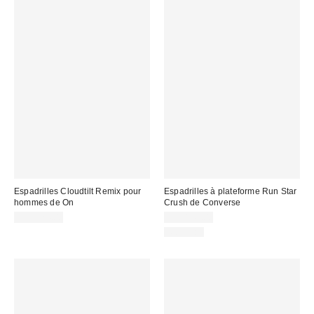
Espadrilles Cloudtilt Remix pour
Espadrilles à plateforme Run Star
hommes de On
Crush de Converse
CA$224.00
CA$144.00
Nouveau