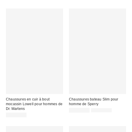
Chaussures en cuir à bout
Chaussures bateau Slim pour
mocassin Lowell pour hommes de
homme de Sperry
Dr. Martens
Prix
Prix
CA$128.99
CA$174.00
courant
soldé
CA$234.00
:
: