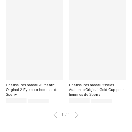
Chaussures bateau Authentic
Chaussures bateau tissées
Original 2-Eye pour hommes de
Authentic Original Gold Cup pour
Sperry
hommes de Sperry
Prix
Prix
Prix
Prix
CA$101.99
CA$129.00
CA$182.99
CA$254.00
courant
courant
soldé
soldé
:
:
:
:
1
1