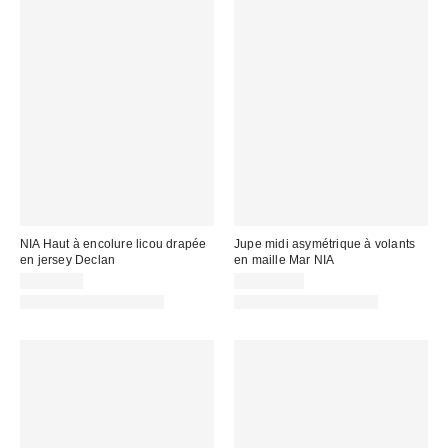
NIA Haut à encolure licou drapée
Jupe midi asymétrique à volants
en jersey Declan
en maille Mar NIA
CA$89.00
CA$129.00
Articles liés disponibles
Articles liés disponibles