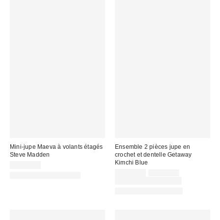
Mini-jupe Maeva à volants étagés
Ensemble 2 pièces jupe en
Steve Madden
crochet et dentelle Getaway
Kimchi Blue
CA$89.00
Prix
Prix
CA$64.00
CA$89.00
Articles liés disponibles
courant
soldé
Temps limité seulement
:
:
Ensemble deux pièces