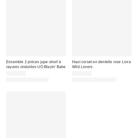
Ensemble 2 pièces jupe-short à
Haut corset en dentelle rose Liora
rayures ondulées UO Blazin' Babe
Wild Lovers
CA$89.00
CA$99.00
Ensemble deux pièces
Articles liés disponibles