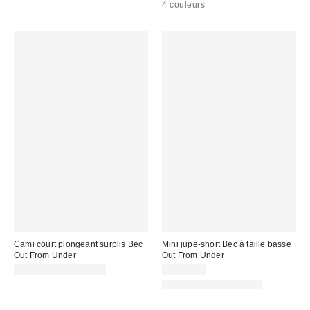
4 couleurs
Cami court plongeant surplis Bec
Mini jupe-short Bec à taille basse
Out From Under
Out From Under
CA$24.00 – CA$34.00
CA$54.00
Articles liés disponibles