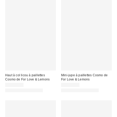
Haut à col licou à paillettes
Mini-jupe à paillettes Cosmo de
Cosmo de For Love & Lemons
For Love & Lemons
CA$249.00
CA$284.00
Matching Item Available
Matching Item Available