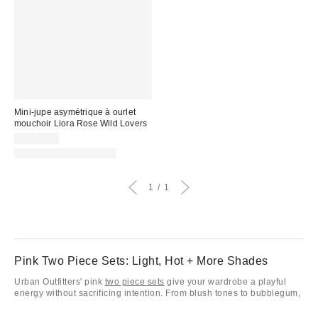
Mini-jupe asymétrique à ourlet
mouchoir Liora Rose Wild Lovers
CA$89.00
Articles liés disponibles
1
1
Pink Two Piece Sets: Light, Hot + More Shades
Urban Outfitters' pink
two piece sets
give your wardrobe a playful
energy without sacrificing intention. From blush tones to bubblegum,
pink reads differently depending on how you wear it. Layer with a
bomber jacket
or mix in a
platform boot
to take it beyond its softness.