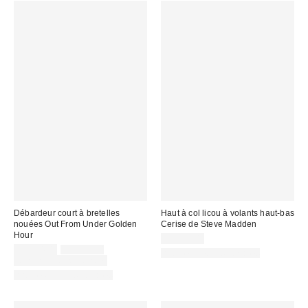
Débardeur court à bretelles
Haut à col licou à volants haut-bas
nouées Out From Under Golden
Cerise de Steve Madden
Hour
CA$89.00
Prix
Prix
CA$24.00
CA$39.00
Articles liés disponibles
courant
soldé
Temps limité seulement
:
:
Articles liés disponibles