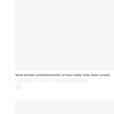
Veste bomber surdimensionnée en faux suède Vista Slate Lioness
Prix
Prix
CA$114.00
CA$169.00
Temps limité seulement
courant
soldé
:
: