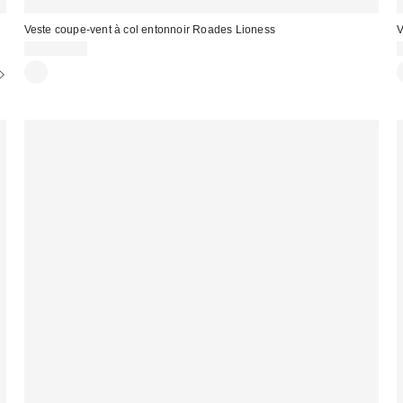
Veste coupe-vent à col entonnoir Roades Lioness
V
CA$144.00