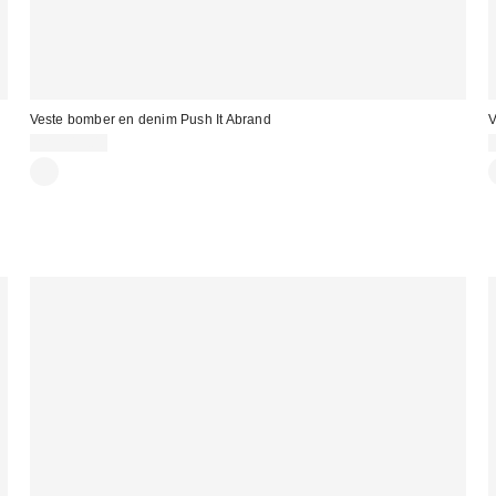
Veste bomber en denim Push It Abrand
V
CA$219.00