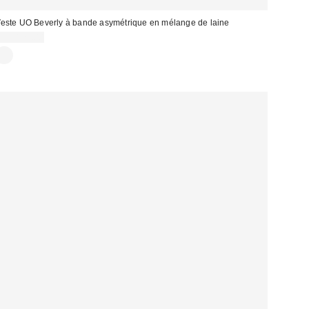
este UO Beverly à bande asymétrique en mélange de laine
CA$129.00