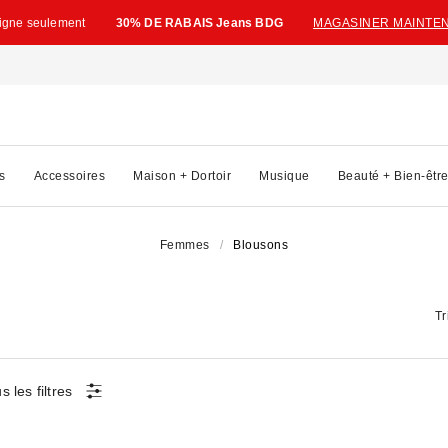
ligne seulement
30% DE RABAIS Jeans BDG
MAGASINER MAINTE
s
Accessoires
Maison + Dortoir
Musique
Beauté + Bien-êtr
Femmes
Blousons
Tr
s les filtres