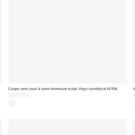
Coupe-vent court à demi-fermeture éclair Virgo colorblock AFRM
V
CA$194.00