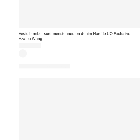
Veste bomber surdimensionnée en denim Narelle UO Exclusive
Azalea Wang
CA$129.00
Nouvelles couleurs offertes