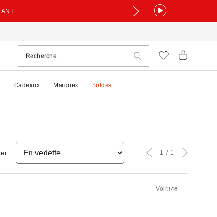
NANT
e
Cadeaux
Marques
Soldes
1
1
ier:
Voir
3
4
6