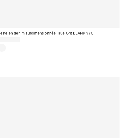
este en denim surdimensionnée True Grit BLANKNYC
CA$194.00