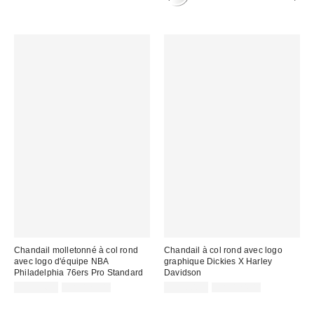
Chandail molletonné à col rond
Chandail à col rond avec logo
avec logo d'équipe NBA
graphique Dickies X Harley
Philadelphia 76ers Pro Standard
Davidson
Prix
Prix
Prix
Prix
CA$74.95
CA$129.00
CA$60.95
CA$124.00
courant
courant
soldé
soldé
:
:
:
: