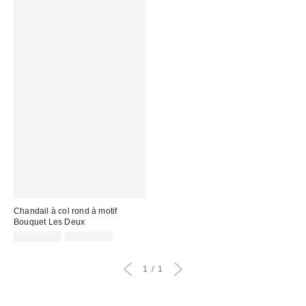
Chandail à col rond à motif
Bouquet Les Deux
Prix
Prix
CA$142.99
CA$194.00
courant
soldé
:
:
1
1