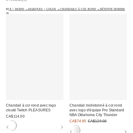
89 $ + MOINS →
MARQUES + LOGOS →
CHANDAILS À COL ROND →
DÉTENTE HOMME
→
Chandail à col rond avec logo
Chandail molletonné à col rond
clouté Twitch PLEASURES
avec logo d'équipe Pro Standard
NBA Oklahoma City Thunder
CA$114.00
Prix
Prix
CA$74.95
CA$129.00
courant
soldé
:
: