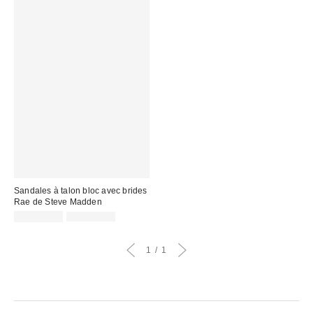
Sandales à talon bloc avec brides
Rae de Steve Madden
Prix
Prix
CA$108.99
CA$144.00
courant
soldé
:
:
1
1