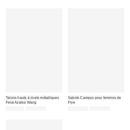
Talons hauts à rivets métalliques
Sabots Campus pour femmes de
Felai Azalea Wang
Frye
Prix
Prix
Prix
Prix
CA$94.99
CA$129.00
CA$265.99
CA$324.00
courant
courant
soldé
soldé
:
:
:
: