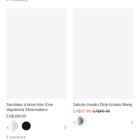
Sandales à talon bloc Evie
Sabots cloutés Dilip Azalea Wang
Vagabond Shoemakers
Prix
Prix
CA$67.99
CA$89.00
courant
soldé
CA$169.00
:
:
2 couleurs