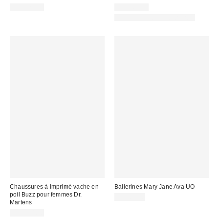
CA$224.00
CA$169.00
Nouvelles couleurs offertes
Chaussures à imprimé vache en
Ballerines Mary Jane Ava UO
poil Buzz pour femmes Dr.
CA$64.00
Martens
CA$254.00