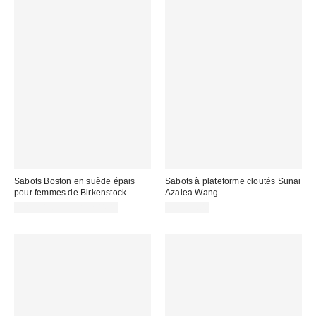
Sabots Boston en suède épais
Sabots à plateforme cloutés Sunai
pour femmes de Birkenstock
Azalea Wang
CA$203.95 – CA$204.00
CA$89.00