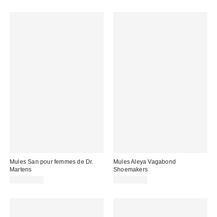
Mules San pour femmes de Dr.
Mules Aleya Vagabond
Martens
Shoemakers
CA$194.00
CA$169.00