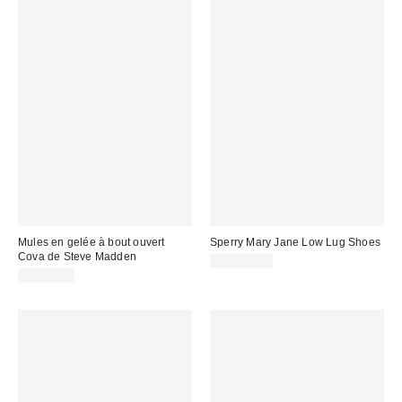
Mules en gelée à bout ouvert
Sperry Mary Jane Low Lug Shoes
Cova de Steve Madden
CA$184.00
CA$94.00