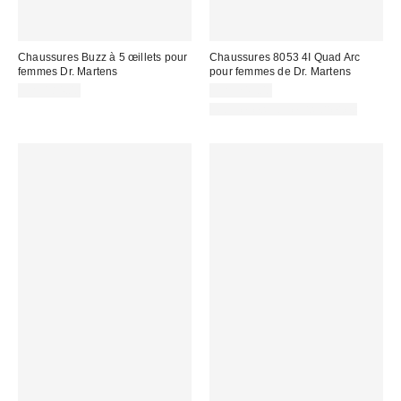
Chaussures Buzz à 5 œillets pour
Chaussures 8053 4I Quad Arc
femmes Dr. Martens
pour femmes de Dr. Martens
CA$184.00
CA$249.00
Nouvelles couleurs offertes