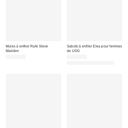
Mules à enfiler Rafe Steve
Sabots à enfiler Elea pour femmes
Madden
de UGG
CA$144.00
CA$169.00
Nouvelles couleurs offertes