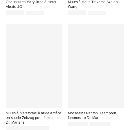
Chaussures Mary Jane à clous
Mules à clous Traverse Azalea
Alexis UO
Wang
Prix
Prix
Prix
Prix
CA$53.95
CA$99.00
CA$60.99
CA$79.00
courant
courant
soldé
soldé
:
:
:
:
Mules à plateforme à bride arrière
Mocassins Penton Heart pour
en suède Zebzag pour femmes de
femmes de Dr. Martens
Dr. Martens
Prix
Prix
CA$129.99
CA$184.00
courant
Prix
soldé
CA$148.99 – CA$162.99