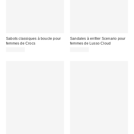
Sabots classiques à boucle pour
Sandales à enfiler Scenario pour
femmes de Crocs
femmes de Lusso Cloud
CA$74.00
CA$94.00