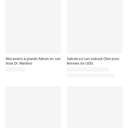
Mocassins à glands Adrian en cuir
Sabots en cuir nubuck Otzo pour
lisse Dr. Martens
femmes de UGG
CA$209.00
CA$193.95 – CA$210.00
Nouvelles couleurs offertes