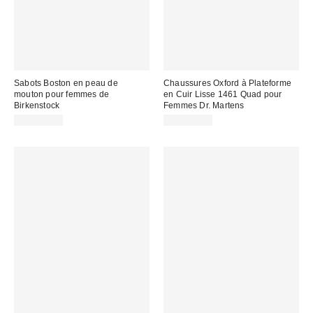
Sabots Boston en peau de
Chaussures Oxford à Plateforme
mouton pour femmes de
en Cuir Lisse 1461 Quad pour
Birkenstock
Femmes Dr. Martens
CA$234.00
CA$234.00