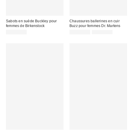
Sabots en suède Buckley pour
Chaussures ballerines en cuir
femmes de Birkenstock
Buzz pour femmes Dr. Martens
Prix
Prix
CA$204.00
CA$148.99
CA$219.00
courant
soldé
:
: