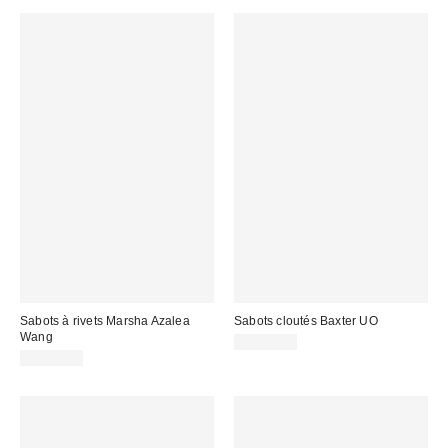
Sabots à rivets Marsha Azalea
Sabots cloutés Baxter UO
Wang
CA$79.00
CA$89.00