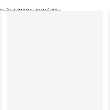
TRACTéES →
ROBES POUR OCCASIONS SPéCIALES →