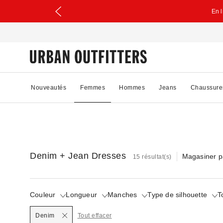
En 
Nouveautés
Femmes
Hommes
Jeans
Chaussure
Denim + Jean Dresses
Magasiner p
15 résultat(s)
Couleur
Longueur
Manches
Type de silhouette
T
Denim
Tout effacer