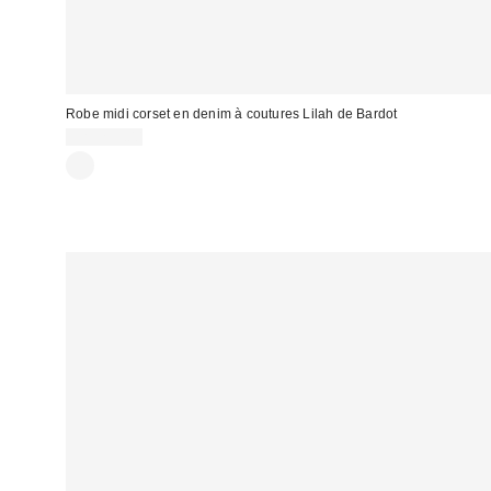
Robe midi corset en denim à coutures Lilah de Bardot
CA$259.00