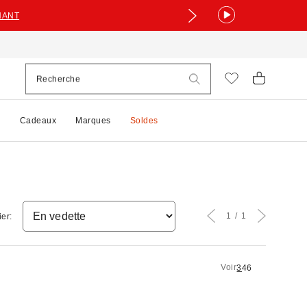
NANT
e
Cadeaux
Marques
Soldes
1
1
ier:
Voir
3
4
6