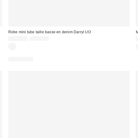
Robe mini tube taille basse en denim Darryl UO
M
Prix
Prix
CA$47.99
CA$79.00
courant
soldé
:
:
:
100 % Coton