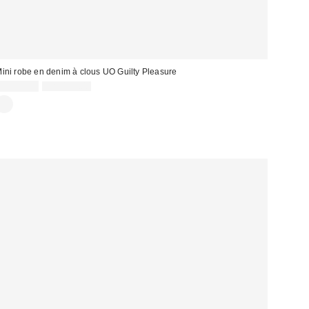
ini robe en denim à clous UO Guilty Pleasure
Prix
Prix
CA$40.95
CA$129.00
courant
soldé
: