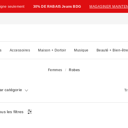
ligne seulement
30% DE RABAIS Jeans BDG
MAGASINER MAINTE
s
Accessoires
Maison + Dortoir
Musique
Beauté + Bien-êtr
Femmes
Robes
ar catégorie
Tr
ous les filtres