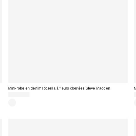
Mini-robe en denim Rosella à fleurs cloutées Steve Madden
M
CA$169.00