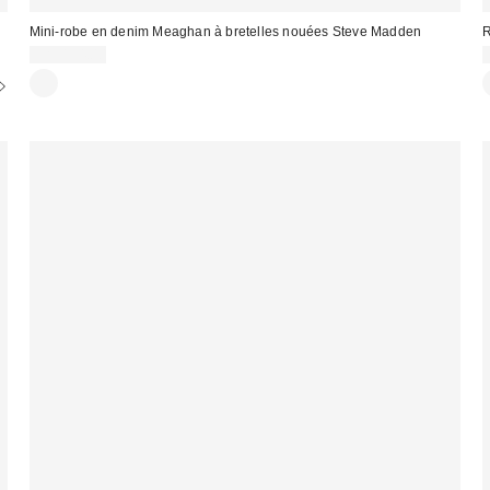
Mini-robe en denim Meaghan à bretelles nouées Steve Madden
R
CA$154.00