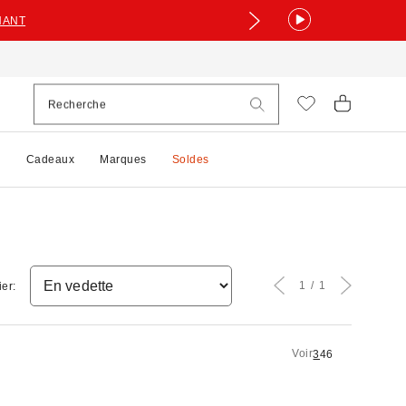
NANT
e
Cadeaux
Marques
Soldes
1
1
ier:
Voir
3
4
6