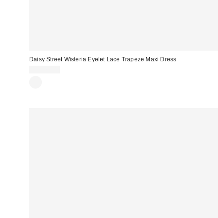
Daisy Street Wisteria Eyelet Lace Trapeze Maxi Dress
CA$79.00