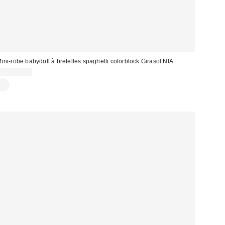
ini-robe babydoll à bretelles spaghetti colorblock Girasol NIA
CA$139.00