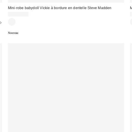
Mini-robe babydoll Vickie à bordure en dentelle Steve Madden
M
CA$169.00
Nouveau