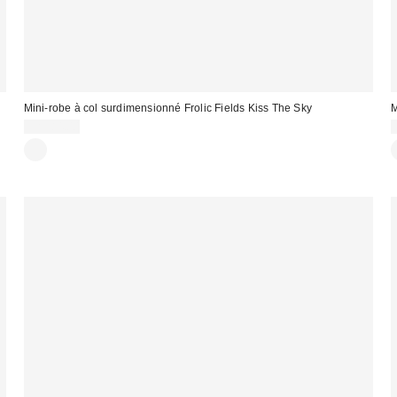
Mini-robe à col surdimensionné Frolic Fields Kiss The Sky
M
CA$84.00