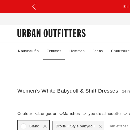
En 
Nouveautés
Femmes
Hommes
Jeans
Chaussure
Women's White Babydoll & Shift Dresses
24 r
Couleur
Longueur
Manches
Type de silhouette
T
Selected
Selected
Blanc
Droite + Style babydoll
Tout effacer