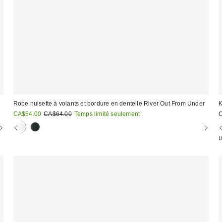
Robe nuisette à volants et bordure en dentelle River Out From Under
K
Prix
Prix
CA$54.00
CA$64.00
Temps limité seulement
courant
soldé
:
:
1