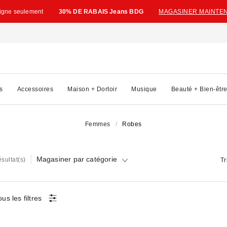
ligne seulement
30% DE RABAIS Jeans BDG
MAGASINER MAINTE
s
Accessoires
Maison + Dortoir
Musique
Beauté + Bien-êtr
Femmes
Robes
Magasiner par catégorie
ésultat(s)
Tr
ous les filtres