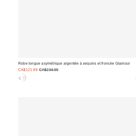
Robe longue asymétrique argentée à sequins et froncée Glamour
Prix
Prix
CA$121.99
CA$234.00
courant
soldé
:
: