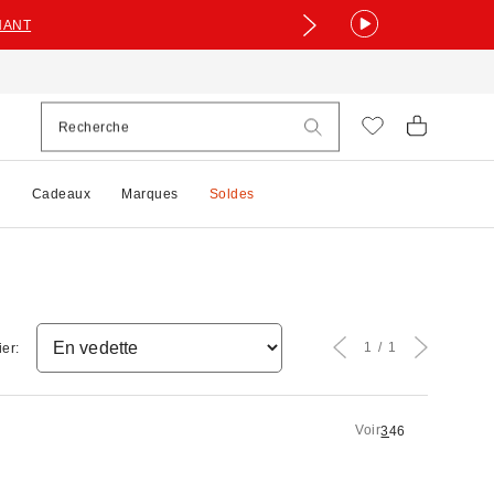
NANT
e
Cadeaux
Marques
Soldes
1
1
ier:
Voir
3
4
6