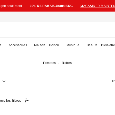
ligne seulement
30% DE RABAIS Jeans BDG
MAGASINER MAINTE
s
Accessoires
Maison + Dortoir
Musique
Beauté + Bien-êtr
Femmes
Robes
Tr
ous les filtres