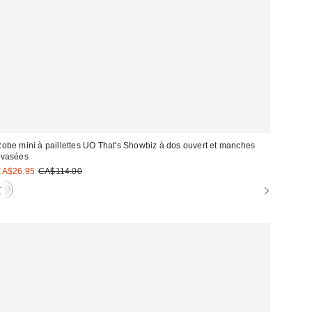
obe mini à paillettes UO That's Showbiz à dos ouvert et manches
évasées
rix
Prix
CA$26.95
CA$114.00
courant
oldé
: