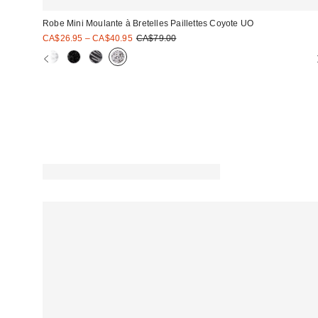
Robe Mini Moulante à Bretelles Paillettes Coyote UO
Prix
Prix
CA$26.95 – CA$40.95
CA$79.00
courant
soldé
:
: