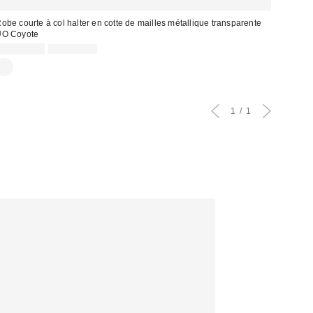
obe courte à col halter en cotte de mailles métallique transparente
UO Coyote
Prix
Prix
CA$121.99
CA$194.00
courant
soldé
:
1
1