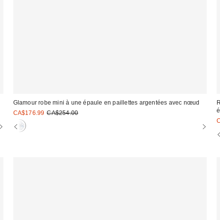
Glamour robe mini à une épaule en paillettes argentées avec nœud
R
Prix
Prix
CA$176.99
CA$254.00
courant
soldé
P
:
:
s
: