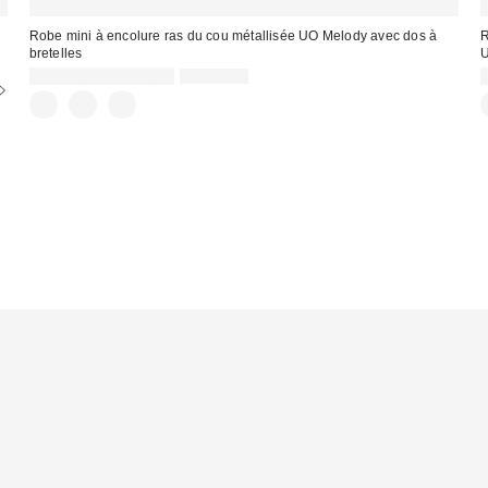
Robe mini à encolure ras du cou métallisée UO Melody avec dos à
R
bretelles
Prix
Prix
CA$13.95 – CA$26.95
CA$79.00
courant
soldé
:
:
: