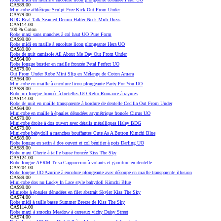
CA$89.00
Mini-robe athlétique Sculpt Free Kick Out From Under
CA$79.00
BDG Real Talk Seamed Denim Halter Neck Midi Dress
CA$114.00
100 % Coton
Robe maxi sans manches à col haut UO Pure Form
CA$99.00
Robe midi en maille à encolure licou plongeante Hera UO
CA$89.00
Robe de nuit camisole All About Me Day Out From Under
CA$64.00
Robe longue bustier en maille froncée Petal Perfect UO
CA$79.00
Out From Under Robe Mini Slip en Mélange de Coton Amara
CA$64.00
Mini-robe en maille à encolure licou plongeante Party For You UO
CA$89.00
Robe mi-longue froncée à bretelles UO Retro Romance à rayures
CA$114.00
Robe de nuit en maille transparente à bordure de dentelle Cecilia Out From Under
CA$64.00
Mini-robe en maille à épaules dénudées asymétrique froncée Cirrus UO
CA$79.00
Mini-robe droite à dos ouvert avec détails métalliques Haley BDG
CA$79.00
Mini-robe babydoll à manches bouffantes Cute As A Button Kimchi Blue
CA$89.00
Robe longue en satin à dos ouvert et col bénitier à pois Darling UO
CA$89.00
Robe maxi Cherie à taille basse froncée Kiss The Sky
CA$124.00
Robe longue AFRM Trisa Cappuccino à volants et garniture en dentelle
CA$204.00
Robe longue UO Azurine à encolure plongeante avec découpe en maille transparente illusion
CA$89.00
Mini-robe dos nu Lucky In Lace style babydoll Kimchi Blue
CA$99.00
Minirobe à épaules dénudées en filet abstrait Skyler Kiss The Sky
CA$74.00
Robe midi à taille basse Summer Breeze de Kiss The Sky
CA$114.00
Robe maxi à smocks Meadow à carreaux vichy Daisy Street
CA$74.00