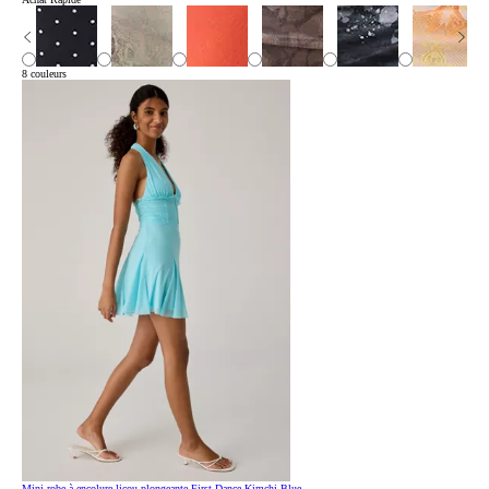
8 couleurs
Mini-robe à encolure licou plongeante First Dance Kimchi Blue