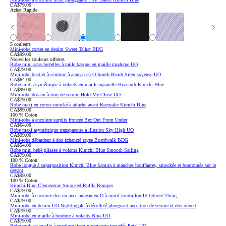
CA$79.00
Achat Rapide
5 couleurs
Mini-robe corset en denim Sweet Talker BDG
CA$99.00
Nouvelles couleurs offertes
Robe mini sans bretelles à taille basque en maille moderne UO
CA$79.00
Mini-robe bustier à ceinture à anneau en O South Beach Siren soyeuse UO
CA$64.00
Robe midi asymétrique à volants en maille aquarelle Hyacinth Kimchi Blue
CA$99.00
Mini-robe dos-nu à trou de serrure Hold Me Close UO
CA$79.00
Robe maxi en coton smocké à attache avant Keepsake Kimchi Blue
CA$99.00
100 % Coton
Mini-robe à encolure surplis froncée Bec Out From Under
CA$64.00
Robe maxi asymétrique transparente à illusion Sky High UO
CA$99.00
Mini-robe débardeur à dos échancré rayée Boardwalk BDG
CA$54.00
Robe mini bébé plissée à volants Kimchi Blue Smooth Sailing
CA$79.00
100 % Coton
Robe longue à superposition Kimchi Blue Samira à manches bouffantes, smockée et boutonnée sur le
devant
CA$99.00
100 % Coton
Kimchi Blue Clementine Smocked Ruffle Romper
CA$79.00
Mini-robe à encolure dos-nu avec anneau en O à motif tourbillon UO Shore Thing
CA$79.00
Mini-robe en denim UO Nightingale à décolleté plongeant avec trou de serrure et dos ouvert
CA$79.00
Mini-robe en maille à bordure à volants Nina UO
CA$79.00
Robe midi en maille à encolure licou plongeante torsadée Petal UO