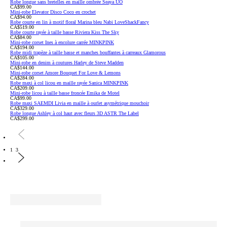
Robe longue sans bretelles en maille ombrée Seaya UO
CA$99.00
Mini-robe Elevator Disco Coco en crochet
CA$94.00
Robe courte en lin à motif floral Marina bleu Nabi LoveShackFancy
CA$519.00
Robe courte rayée à taille basse Riviera Kiss The Sky
CA$84.00
Mini-robe corset Ines à encolure carrée MINKPINK
CA$194.00
Robe midi trapèze à taille basse et manches bouffantes à carreaux Glamorous
CA$105.00
Mini-robe en denim à coutures Harley de Steve Madden
CA$144.00
Mini-robe corset Amore Bouquet For Love & Lemons
CA$284.00
Robe maxi à col licou en maille rayée Sanica MINKPINK
CA$209.00
Mini-robe licou à taille basse froncée Emika de Motel
CA$99.00
Robe maxi SAEMDI Livia en maille à ourlet asymétrique mouchoir
CA$329.00
Robe longue Ashley à col haut avec fleurs 3D ASTR The Label
CA$299.00
1
3