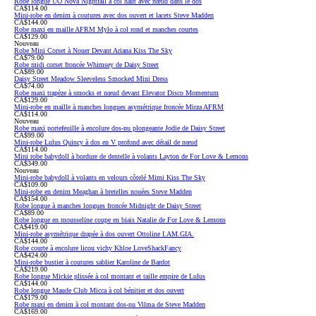
Robe longue UO Nova Nightfall à col haut avec nœud dans le dos
CA$114.00
Mini-robe en denim à coutures avec dos ouvert et lacets Steve Madden
CA$144.00
Robe maxi en maille AFRM Mylo à col rond et manches courtes
CA$129.00
Nouveau
Robe Mini Corset à Nouer Devant Ariana Kiss The Sky
CA$79.00
Robe midi corset froncée Whimsey de Daisy Street
CA$89.00
Daisy Street Meadow Sleeveless Smocked Mini Dress
CA$74.00
Robe maxi trapèze à smocks et nœud devant Elevator Disco Momentum
CA$129.00
Mini-robe en maille à manches longues asymétrique froncée Mirza AFRM
CA$114.00
Nouveau
Robe maxi portefeuille à encolure dos-nu plongeante Jodie de Daisy Street
CA$99.00
Mini-robe Lulus Quincy à dos en V profond avec détail de nœud
CA$114.00
Mini robe babydoll à bordure de dentelle à volants Layton de For Love & Lemons
CA$349.00
Nouveau
Mini-robe babydoll à volants en velours côtelé Mimi Kiss The Sky
CA$109.00
Mini-robe en denim Meaghan à bretelles nouées Steve Madden
CA$154.00
Robe longue à manches longues froncée Midnight de Daisy Street
CA$89.00
Robe longue en mousseline coupe en biais Natalie de For Love & Lemons
CA$419.00
Mini-robe asymétrique drapée à dos ouvert Ottoline I.AM.GIA.
CA$144.00
Robe courte à encolure licou vichy Khloe LoveShackFancy
CA$424.00
Mini-robe bustier à coutures sablier Karoline de Bardot
CA$219.00
Robe longue Mickie plissée à col montant et taille empire de Lulus
CA$144.00
Robe longue Maude Club Micca à col bénitier et dos ouvert
CA$179.00
Robe maxi en denim à col montant dos-nu Vilma de Steve Madden
CA$169.00