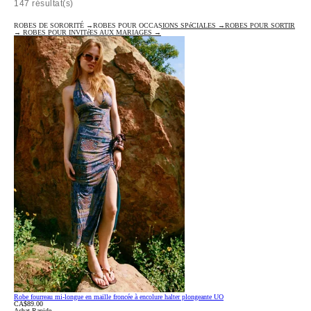
147 résultat(s)
ROBES DE SORORITÉ →
ROBES POUR OCCASIONS SPéCIALES →
ROBES POUR SORTIR
→
ROBES POUR INVITéES AUX MARIAGES →
Robe fourreau mi-longue en maille froncée à encolure halter plongeante UO
CA$89.00
Achat Rapide