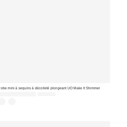
obe mini à sequins à décolleté plongeant UO Make It Shimmer
Prix
Prix
CA$13.95 – CA$26.95
CA$99.00
courant
soldé
: