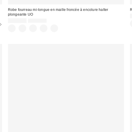
Robe fourreau mi-longue en maille froncée à encolure halter
R
plongeante UO
Prix
Prix
CA$67.99
CA$89.00
courant
soldé
:
:
: