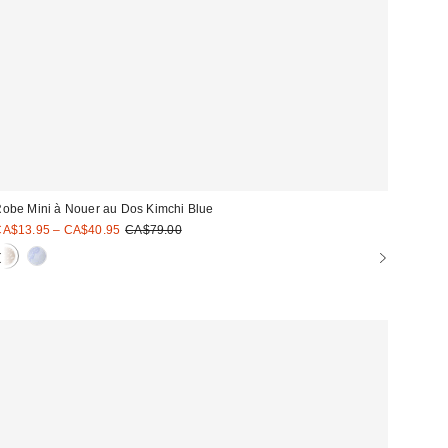
obe Mini à Nouer au Dos Kimchi Blue
rix
Prix
A$13.95 – CA$40.95
CA$79.00
courant
oldé
: