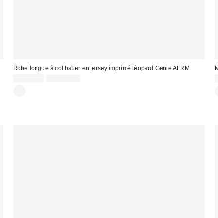
Robe longue à col halter en jersey imprimé léopard Genie AFRM
M
Prix
Prix
CA$60.95
CA$204.00
courant
soldé
:
:
: