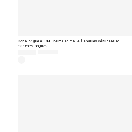
Robe longue AFRM Thelma en maille à épaules dénudées et
manches longues
Prix
Prix
CA$87.99
CA$169.00
courant
soldé
:
: