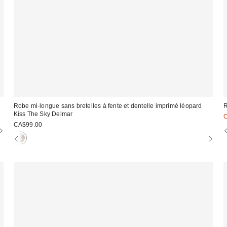
Robe mi-longue sans bretelles à fente et dentelle imprimé léopard
R
Kiss The Sky Delmar
P
C
s
CA$99.00
: