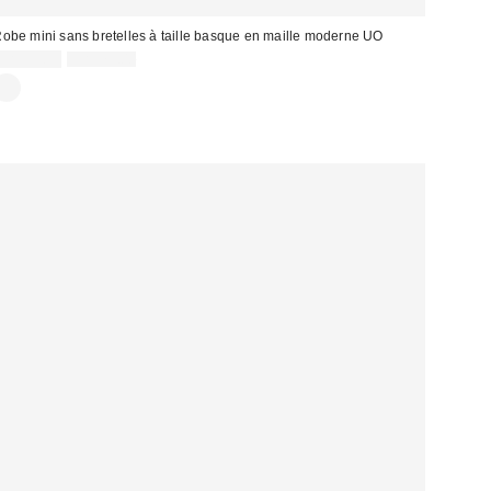
obe mini sans bretelles à taille basque en maille moderne UO
Prix
Prix
CA$53.99
CA$79.00
courant
soldé
: