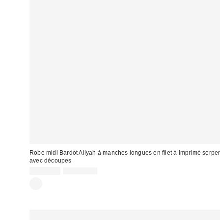
Robe midi Bardot Aliyah à manches longues en filet à imprimé serpe
avec découpes
Prix
Prix
CA$60.95
CA$209.00
courant
soldé
:
: