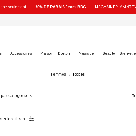
ligne seulement
30% DE RABAIS Jeans BDG
MAGASINER MAINTE
s
Accessoires
Maison + Dortoir
Musique
Beauté + Bien-êtr
Femmes
Robes
par catégorie
Tr
ous les filtres