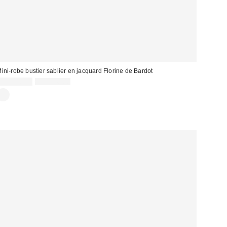
ini-robe bustier sablier en jacquard Florine de Bardot
Prix
Prix
CA$196.99
CA$248.00
courant
soldé
: