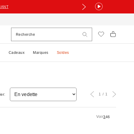
NANT
e
Cadeaux
Marques
Soldes
1
1
ier:
Voir
3
4
6