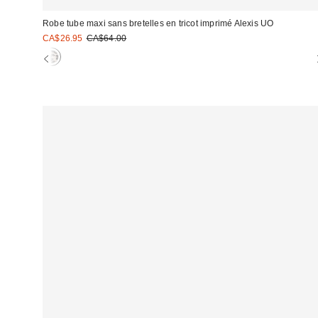
Robe tube maxi sans bretelles en tricot imprimé Alexis UO
Prix
Prix
CA$26.95
CA$64.00
courant
soldé
:
: