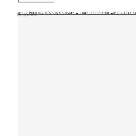
ROBES POUR INVITéES AUX MARIAGES →
ROBES POUR SORTIR →
ROBES DÉCON
Les mieux notés