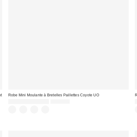
nt
Robe Mini Moulante à Bretelles Paillettes Coyote UO
R
Prix
Prix
CA$26.95 – CA$40.95
CA$79.00
courant
soldé
:
:
: