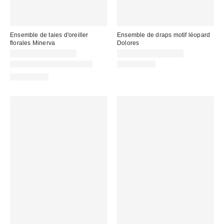
Ensemble de taies d'oreiller
Ensemble de draps motif léopard
florales Minerva
Dolores
CA$39.00 – CA$54.00
CA$64.00 – CA$79.00
Nouvelles couleurs offertes
100% Coton
100% Coton