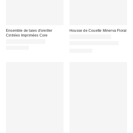
Ensemble de taies d'oreiller
Housse de Couette Minerva Floral
Cintrées Imprimées Core
CA$99.00 – CA$154.00
CA$54.00 – CA$64.00
Nouvelles couleurs offertes
100% Coton
100% Coton