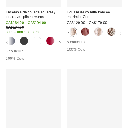
Ensemble de couette en jersey
Housse de couette froncée
doux avec plis nervurés
imprimée Core
Prix
CA$164.00 – CA$194.00
CA$129.00 – CA$179.00
soldé
Prix
CA$194.00
courant
:
Temps limité seulement
:
6 couleurs
100% Coton
6 couleurs
100% Coton