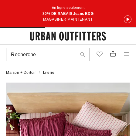
En ligne seulement
30% DE RABAIS Jeans BDG
MAGASINER MAINTENANT
Maison + Dortoir
Literie