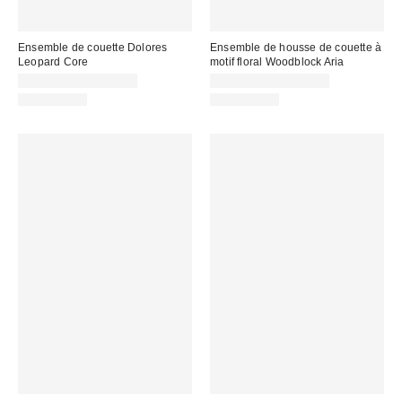
Ensemble de couette Dolores
Ensemble de housse de couette à
Leopard Core
motif floral Woodblock Aria
CA$79.00 – CA$89.00
CA$79.00 – CA$99.00
100% Coton
100% Coton