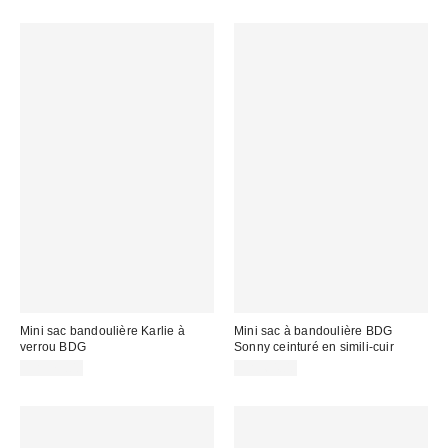
Mini sac bandoulière Karlie à
Mini sac à bandoulière BDG
verrou BDG
Sonny ceinturé en simili-cuir
CA$79.00
CA$64.00