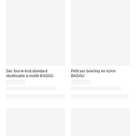
Sac fourre-tout standard
Petit sac bowling en nylon
réutilisable à motifs BAGGU
BAGGU
CA$22.00
CA$59.00
Nouvelles couleurs offertes
Nouvelles couleurs offertes
Made with Responsible Material
Fait de matériaux responsables