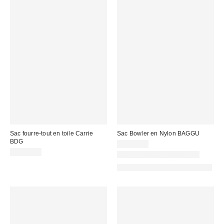
Sac fourre-tout en toile Carrie
Sac Bowler en Nylon BAGGU
BDG
CA$69.00
CA$54.00
Nouvelles couleurs offertes
Fait de matériaux responsables