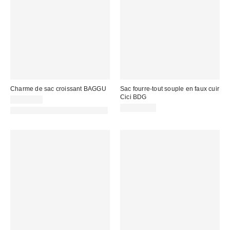
Charme de sac croissant BAGGU
Sac fourre-tout souple en faux cuir
Cici BDG
CA$34.00
CA$104.00
Fait de matériaux responsables