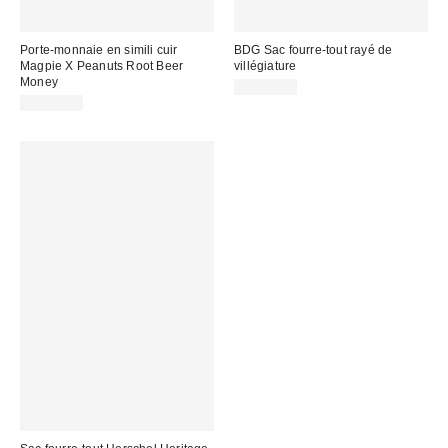
Porte-monnaie en simili cuir
BDG Sac fourre-tout rayé de
Magpie X Peanuts Root Beer
villégiature
Money
CA$54.00
CA$39.00