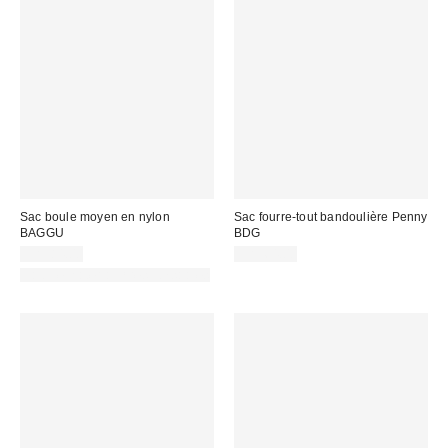
Sac boule moyen en nylon
Sac fourre-tout bandoulière Penny
BAGGU
BDG
CA$84.00
CA$64.00
Fait de matériaux responsables