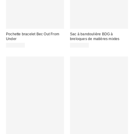
Pochette bracelet Bec Out From
Sac à bandoulière BDG à
Under
breloques de matières mixtes
CA$34.00
CA$79.00