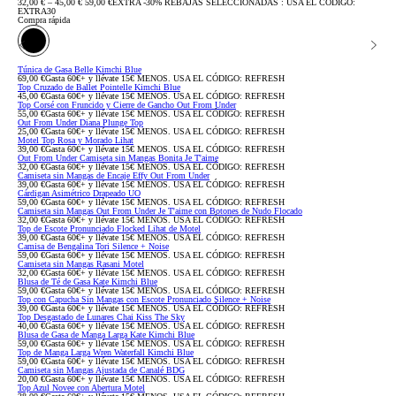
Precio
Precio
32,00 € – 45,00 €
59,00 €
EXTRA -30% REBAJAS SELECCIONADAS : USA EL CÓDIGO:
rebajado:
original:
EXTRA30
Compra rápida
Túnica de Gasa Belle Kimchi Blue
69,00 €
Gasta 60€+ y llévate 15€ MENOS. USA EL CÓDIGO: REFRESH
Top Cruzado de Ballet Pointelle Kimchi Blue
45,00 €
Gasta 60€+ y llévate 15€ MENOS. USA EL CÓDIGO: REFRESH
Top Corsé con Fruncido y Cierre de Gancho Out From Under
55,00 €
Gasta 60€+ y llévate 15€ MENOS. USA EL CÓDIGO: REFRESH
Out From Under Diana Plunge Top
25,00 €
Gasta 60€+ y llévate 15€ MENOS. USA EL CÓDIGO: REFRESH
Motel Top Rosa y Morado Lihat
39,00 €
Gasta 60€+ y llévate 15€ MENOS. USA EL CÓDIGO: REFRESH
Out From Under Camiseta sin Mangas Bonita Je T'aime
32,00 €
Gasta 60€+ y llévate 15€ MENOS. USA EL CÓDIGO: REFRESH
Camiseta sin Mangas de Encaje Effy Out From Under
39,00 €
Gasta 60€+ y llévate 15€ MENOS. USA EL CÓDIGO: REFRESH
Cárdigan Asimétrico Drapeado UO
59,00 €
Gasta 60€+ y llévate 15€ MENOS. USA EL CÓDIGO: REFRESH
Camiseta sin Mangas Out From Under Je T'aime con Botones de Nudo Flocado
32,00 €
Gasta 60€+ y llévate 15€ MENOS. USA EL CÓDIGO: REFRESH
Top de Escote Pronunciado Flocked Lihat de Motel
39,00 €
Gasta 60€+ y llévate 15€ MENOS. USA EL CÓDIGO: REFRESH
Camisa de Bengalina Tori Silence + Noise
59,00 €
Gasta 60€+ y llévate 15€ MENOS. USA EL CÓDIGO: REFRESH
Camiseta sin Mangas Rasani Motel
32,00 €
Gasta 60€+ y llévate 15€ MENOS. USA EL CÓDIGO: REFRESH
Blusa de Té de Gasa Kate Kimchi Blue
59,00 €
Gasta 60€+ y llévate 15€ MENOS. USA EL CÓDIGO: REFRESH
Top con Capucha Sin Mangas con Escote Pronunciado Silence + Noise
39,00 €
Gasta 60€+ y llévate 15€ MENOS. USA EL CÓDIGO: REFRESH
Top Desgastado de Lunares Chai Kiss The Sky
40,00 €
Gasta 60€+ y llévate 15€ MENOS. USA EL CÓDIGO: REFRESH
Blusa de Gasa de Manga Larga Kate Kimchi Blue
59,00 €
Gasta 60€+ y llévate 15€ MENOS. USA EL CÓDIGO: REFRESH
Top de Manga Larga Wren Waterfall Kimchi Blue
59,00 €
Gasta 60€+ y llévate 15€ MENOS. USA EL CÓDIGO: REFRESH
Camiseta sin Mangas Ajustada de Canalé BDG
20,00 €
Gasta 60€+ y llévate 15€ MENOS. USA EL CÓDIGO: REFRESH
Top Azul Novee con Abertura Motel