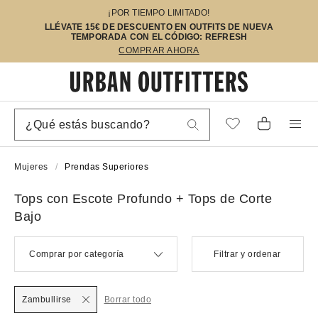
¡POR TIEMPO LIMITADO!
LLÉVATE 15€ DE DESCUENTO EN OUTFITS DE NUEVA
TEMPORADA CON EL CÓDIGO: REFRESH
COMPRAR AHORA
Mujeres
Prendas Superiores
Tops con Escote Profundo + Tops de Corte
Bajo
Comprar por categoría
Filtrar y ordenar
Zambullirse
Borrar todo