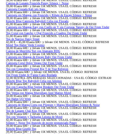
38,00 €
Gasta 60€+ y llévate 15€ MENOS. USA EL CÓDIGO: REFRESH
Camisa de Lunares Fruncida Penny Silence + Noise
39,00 €
Gasta 60€+ y llévate 15€ MENOS. USA EL CÓDIGO: REFRESH
Camiseta Cruzada Kali iets frans...
25,00 €
Gasta 60€+ y llévate 15€ MENOS. USA EL CÓDIGO: REFRESH
Camiseta sin Mangas con Fruncido y Ribete de Encaje Silence + Noise
39,00 €
Gasta 60€+ y llévate 15€ MENOS. USA EL CÓDIGO: REFRESH
Kimchi Blue Camisola Babydoll Celia con Flocado
45,00 €
Gasta 60€+ y llévate 15€ MENOS. USA EL CÓDIGO: REFRESH
Camiseta sin Mangas Easy con Cuello en V sin Costuras Tammy de Out From Under
20,00 €
Gasta 60€+ y llévate 15€ MENOS. USA EL CÓDIGO: REFRESH
Top Corsé con Gancho y Ojal Fruncido a Cuadros Out From Under
55,00 €
Gasta 60€+ y llévate 15€ MENOS. USA EL CÓDIGO: REFRESH
Top de Narciso Daisy Street
42,00 € – 45,00 €
Gasta 60€+ y llévate 15€ MENOS. USA EL CÓDIGO: REFRESH
Motel Top Halter Verde Cosimo
38,00 €
Gasta 60€+ y llévate 15€ MENOS. USA EL CÓDIGO: REFRESH
Camisa de Mezclilla Tori con Alamares BDG
59,00 €
Gasta 60€+ y llévate 15€ MENOS. USA EL CÓDIGO: REFRESH
Camiseta sin Mangas de Encaje Baby Out From Under
29,00 €
Gasta 60€+ y llévate 15€ MENOS. USA EL CÓDIGO: REFRESH
Camiseta Corsé Dolce Verano Out From Under
49,00 €
Gasta 60€+ y llévate 15€ MENOS. USA EL CÓDIGO: REFRESH
Top con Cremallera Frontal Big T de True Religion
128,00 €
Gasta 60€+ y llévate 15€ MENOS. USA EL CÓDIGO: REFRESH
Out From Under Je T'aime Cami Bordado
32,00 €
EXTRA -30% REBAJAS SELECCIONADAS : USA EL CÓDIGO: EXTRA30
Kimchi Blue Top Babydoll Celia con Adornos
49,00 €
Gasta 60€+ y llévate 15€ MENOS. USA EL CÓDIGO: REFRESH
Top con Capucha Blue Spring Breakers Out From Under
55,00 €
Gasta 60€+ y llévate 15€ MENOS. USA EL CÓDIGO: REFRESH
Top Vernia con Manga Murciélago Azul Marino Motel
50,00 €
Gasta 60€+ y llévate 15€ MENOS. USA EL CÓDIGO: REFRESH
Top Halter UO Wren
75,00 €
Gasta 60€+ y llévate 15€ MENOS. USA EL CÓDIGO: REFRESH
Camiseta de Manga Corta con Pliegues y Manga Murciélago Silence & Noise
35,00 €
Gasta 60€+ y llévate 15€ MENOS. USA EL CÓDIGO: REFRESH
Top de Lunares Chai Kiss The Sky
39,00 €
Gasta 60€+ y llévate 15€ MENOS. USA EL CÓDIGO: REFRESH
Top con Volantes y Tachuelas Leisma de Motel
42,00 €
Gasta 60€+ y llévate 15€ MENOS. USA EL CÓDIGO: REFRESH
Silence + Noise Top fruncido de escote pronunciado Penny
39,00 €
Gasta 60€+ y llévate 15€ MENOS. USA EL CÓDIGO: REFRESH
Kimchi Blue Giselle Top
39,00 €
Gasta 60€+ y llévate 15€ MENOS. USA EL CÓDIGO: REFRESH