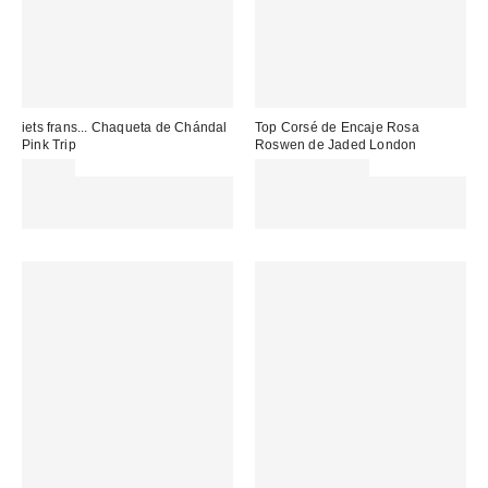
iets frans... Chaqueta de Chándal
Top Corsé de Encaje Rosa
Pink Trip
Roswen de Jaded London
65,00 €
84,00 € – 89,00 €
Gasta 60€+ y llévate 15€
Gasta 60€+ y llévate 15€
MENOS. USA EL CÓDIGO:
MENOS. USA EL CÓDIGO:
REFRESH
REFRESH