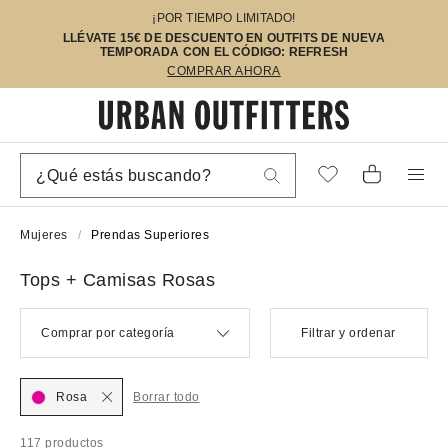
¡POR TIEMPO LIMITADO!
LLÉVATE 15€ DE DESCUENTO EN OUTFITS DE NUEVA
TEMPORADA CON EL CÓDIGO: REFRESH
COMPRAR AHORA
Mujeres
Prendas Superiores
Tops + Camisas Rosas
Comprar por categoría
Filtrar y ordenar
Rosa
Borrar todo
117 productos