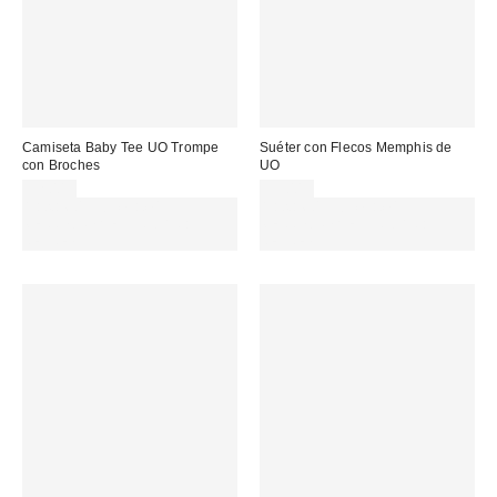
Camiseta Baby Tee UO Trompe
Suéter con Flecos Memphis de
con Broches
UO
32,00 €
59,00 €
Gasta 60€+ y llévate 15€
Gasta 60€+ y llévate 15€
MENOS. USA EL CÓDIGO:
MENOS. USA EL CÓDIGO:
REFRESH
REFRESH