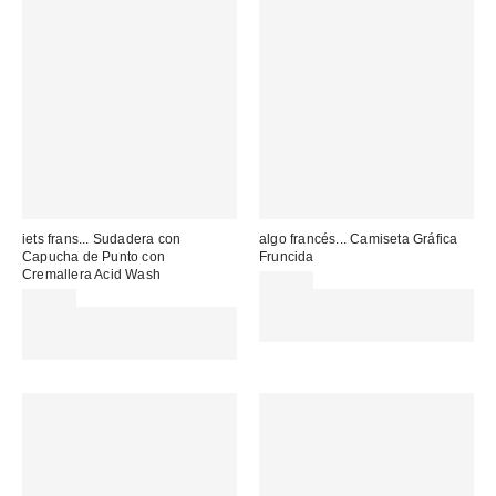
iets frans... Sudadera con
algo francés... Camiseta Gráfica
Capucha de Punto con
Fruncida
Cremallera Acid Wash
32,00 €
65,00 €
Gasta 60€+ y llévate 15€
Gasta 60€+ y llévate 15€
MENOS. USA EL CÓDIGO:
MENOS. USA EL CÓDIGO:
REFRESH
REFRESH