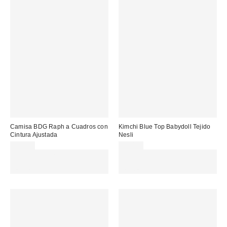
Camisa BDG Raph a Cuadros con
Kimchi Blue Top Babydoll Tejido
Cintura Ajustada
Nesli
55,00 €
49,00 €
Gasta 60€+ y llévate 15€
Gasta 60€+ y llévate 15€
MENOS. USA EL CÓDIGO:
MENOS. USA EL CÓDIGO:
REFRESH
REFRESH