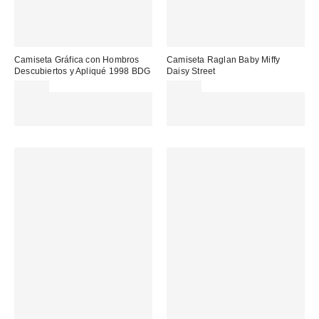
Camiseta Gráfica con Hombros
Camiseta Raglan Baby Miffy
Descubiertos y Apliqué 1998 BDG
Daisy Street
35,00 €
43,00 €
Gasta 60€+ y llévate 15€
Gasta 60€+ y llévate 15€
MENOS. USA EL CÓDIGO:
MENOS. USA EL CÓDIGO:
REFRESH
REFRESH