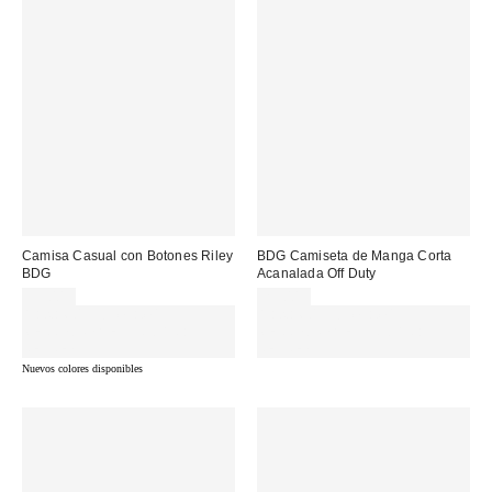
Camisa Casual con Botones Riley
BDG Camiseta de Manga Corta
BDG
Acanalada Off Duty
55,00 €
29,00 €
Gasta 60€+ y llévate 15€
Gasta 60€+ y llévate 15€
MENOS. USA EL CÓDIGO:
MENOS. USA EL CÓDIGO:
REFRESH
REFRESH
Nuevos colores disponibles