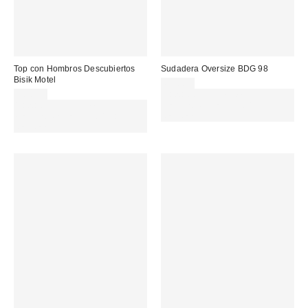
Top con Hombros Descubiertos
Sudadera Oversize BDG 98
Bisik Motel
65,00 €
38,00 €
Gasta 60€+ y llévate 15€
Gasta 60€+ y llévate 15€
MENOS. USA EL CÓDIGO:
MENOS. USA EL CÓDIGO:
REFRESH
REFRESH