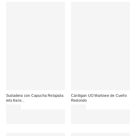
Sudadera con Capucha Relajada
Cárdigan UO Marlowe de Cuello
iets frans...
Redondo
59,00 €
49,00 €
Gasta 60€+ y llévate 15€
Gasta 60€+ y llévate 15€
MENOS. USA EL CÓDIGO:
MENOS. USA EL CÓDIGO:
REFRESH
REFRESH