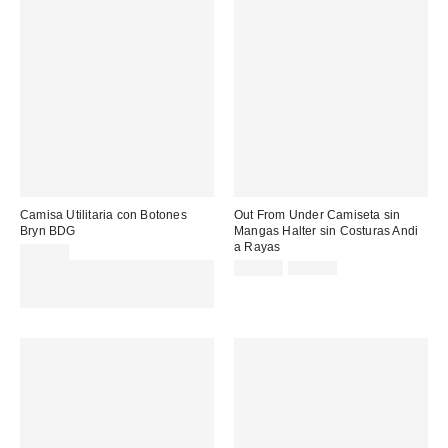
Camisa Utilitaria con Botones
Out From Under Camiseta sin
Bryn BDG
Mangas Halter sin Costuras Andi
a Rayas
49,00 €
Precio
Precio
Gasta 60€+ y llévate 15€
17,00 €
22,00 €
original:
rebajado:
MENOS. USA EL CÓDIGO:
REFRESH