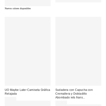
MENOS. USA EL CÓDIGO:
REFRESH
REFRESH
Nuevos colores disponibles
UO Maybe Later Camiseta Gráfica
Sudadera con Capucha con
Relajada
Cremallera y Dobladillo
Abombado iets frans...
32,00 €
Gasta 60€+ y llévate 15€
69,00 €