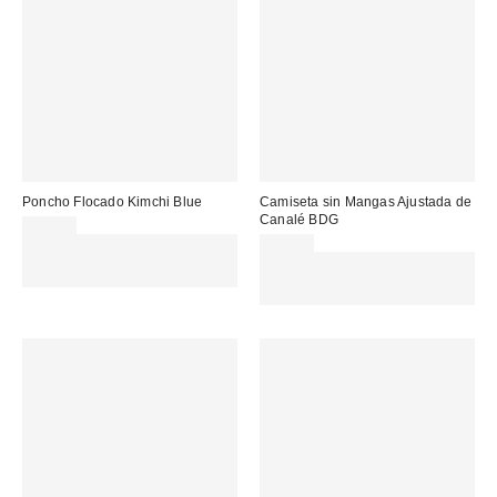
Poncho Flocado Kimchi Blue
Camiseta sin Mangas Ajustada de
Canalé BDG
39,00 €
Gasta 60€+ y llévate 15€
20,00 €
MENOS. USA EL CÓDIGO:
Gasta 60€+ y llévate 15€
REFRESH
MENOS. USA EL CÓDIGO:
REFRESH