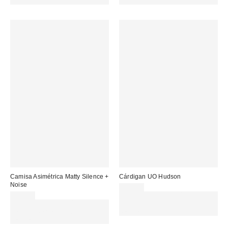
CÓDIGO: EXTRA30
REFRESH
Camisa Asimétrica Matty Silence +
Cárdigan UO Hudson
Noise
49,00 €
49,00 €
Gasta 60€+ y llévate 15€
Gasta 60€+ y llévate 15€
MENOS. USA EL CÓDIGO:
MENOS. USA EL CÓDIGO:
REFRESH
REFRESH