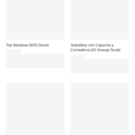
Top Bandeau BDG Danni
Sudadera con Capucha y
Cremallera UO Grunge Script
20,00 €
Gasta 60€+ y llévate 15€
75,00 €
MENOS. USA EL CÓDIGO:
Gasta 60€+ y llévate 15€
REFRESH
MENOS. USA EL CÓDIGO:
REFRESH