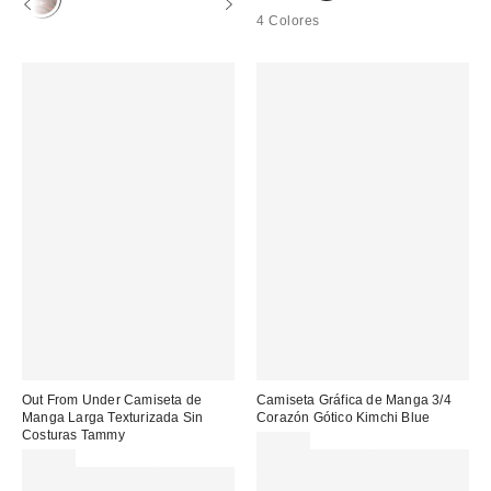
4 Colores
Out From Under Camiseta de
Camiseta Gráfica de Manga 3/4
Manga Larga Texturizada Sin
Corazón Gótico Kimchi Blue
Costuras Tammy
39,00 €
35,00 €
Gasta 60€+ y llévate 15€
Gasta 60€+ y llévate 15€
MENOS. USA EL CÓDIGO: