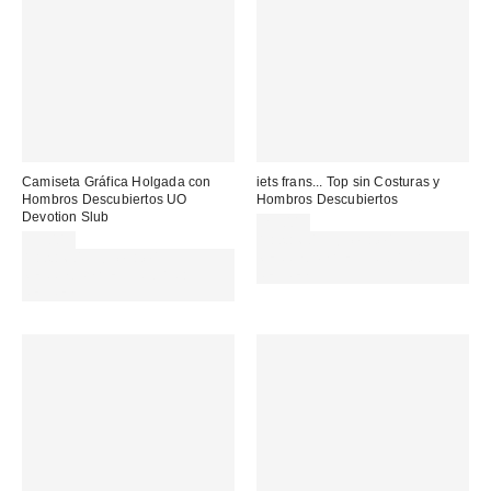
Camiseta Gráfica Holgada con
iets frans... Top sin Costuras y
Hombros Descubiertos UO
Hombros Descubiertos
Devotion Slub
29,00 €
39,00 €
Gasta 60€+ y llévate 15€
Gasta 60€+ y llévate 15€
MENOS. USA EL CÓDIGO:
MENOS. USA EL CÓDIGO:
REFRESH
REFRESH