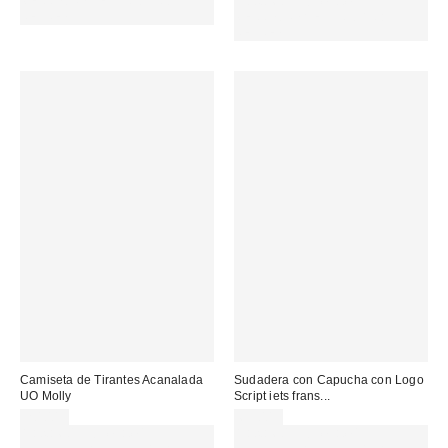
MENOS. USA EL CÓDIGO:
Gasta 60€+ y llévate 15€
REFRESH
MENOS. USA EL CÓDIGO:
REFRESH
Camiseta de Tirantes Acanalada
Sudadera con Capucha con Logo
UO Molly
Script iets frans...
20,00 €
65,00 €
Gasta 60€+ y llévate 15€
Gasta 60€+ y llévate 15€