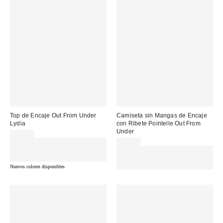
Top de Encaje Out From Under
Camiseta sin Mangas de Encaje
Lydia
con Ribete Pointelle Out From
Under
35,00 €
Gasta 60€+ y llévate 15€
32,00 €
MENOS. USA EL CÓDIGO:
Gasta 60€+ y llévate 15€
REFRESH
MENOS. USA EL CÓDIGO:
REFRESH
Nuevos colores disponibles