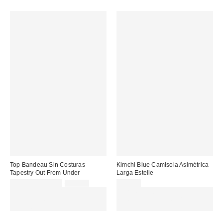
Top Bandeau Sin Costuras
Kimchi Blue Camisola Asimétrica
Tapestry Out From Under
Larga Estelle
Precio
Precio
15,00 € – 20,00 €
20,00 €
45,00 €
original:
rebajado:
EXTRA -30% REBAJAS
Gasta 60€+ y llévate 15€
SELECCIONADAS : USA EL
MENOS. USA EL CÓDIGO:
CÓDIGO: EXTRA30
REFRESH