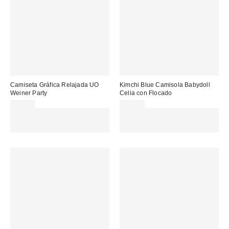
Camiseta Gráfica Relajada UO
Kimchi Blue Camisola Babydoll
Weiner Party
Celia con Flocado
32,00 €
45,00 €
Gasta 60€+ y llévate 15€
Gasta 60€+ y llévate 15€
MENOS. USA EL CÓDIGO:
MENOS. USA EL CÓDIGO:
REFRESH
REFRESH