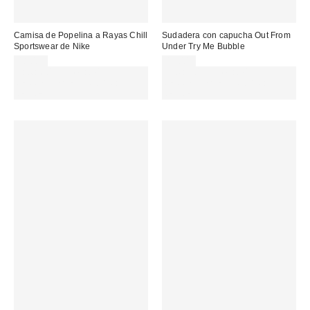
Camisa de Popelina a Rayas Chill
Sudadera con capucha Out From
Sportswear de Nike
Under Try Me Bubble
48,00 €
45,00 €
Gasta 60€+ y llévate 15€
Gasta 60€+ y llévate 15€
MENOS. USA EL CÓDIGO:
MENOS. USA EL CÓDIGO:
REFRESH
REFRESH