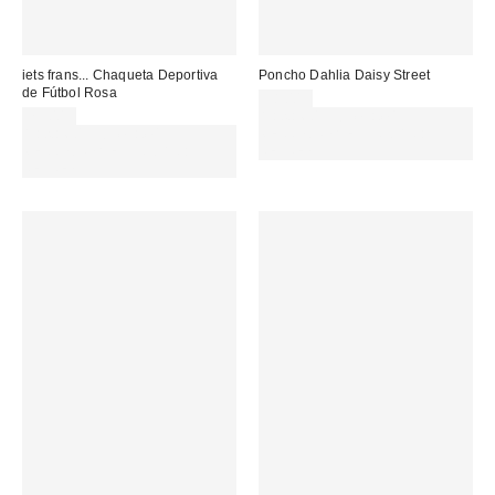
iets frans... Chaqueta Deportiva
Poncho Dahlia Daisy Street
de Fútbol Rosa
38,00 €
79,00 €
Gasta 60€+ y llévate 15€
Gasta 60€+ y llévate 15€
MENOS. USA EL CÓDIGO:
MENOS. USA EL CÓDIGO:
REFRESH
REFRESH