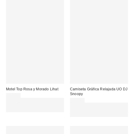
Motel Top Rosa y Morado Lihat
Camiseta Gráfica Relajada UO DJ
Snoopy
39,00 €
Gasta 60€+ y llévate 15€
35,00 €
MENOS. USA EL CÓDIGO:
Gasta 60€+ y llévate 15€
REFRESH
MENOS. USA EL CÓDIGO:
REFRESH