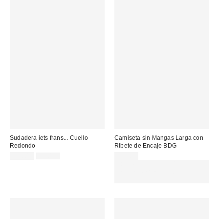
Sudadera iets frans... Cuello
Camiseta sin Mangas Larga con
Redondo
Ribete de Encaje BDG
Precio
Precio
39,00 €
55,00 €
22,00 €
original:
rebajado:
Gasta 60€+ y llévate 15€
MENOS. USA EL CÓDIGO:
REFRESH