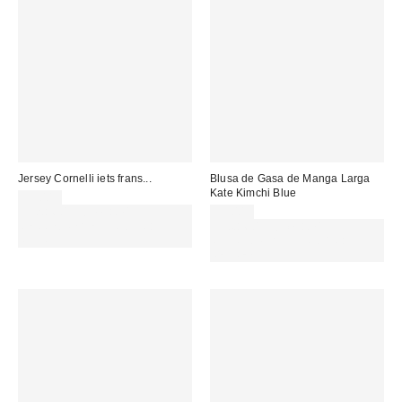
Jersey Cornelli iets frans...
Blusa de Gasa de Manga Larga
Kate Kimchi Blue
55,00 €
Gasta 60€+ y llévate 15€
59,00 €
MENOS. USA EL CÓDIGO:
Gasta 60€+ y llévate 15€
REFRESH
MENOS. USA EL CÓDIGO:
REFRESH