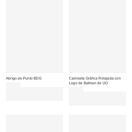
Abrigo de Punto BDG
Camiseta Gráfica Relajada con
Logo de Batman de UO
55,00 €
Gasta 60€+ y llévate 15€
35,00 €
MENOS. USA EL CÓDIGO:
Gasta 60€+ y llévate 15€
REFRESH
MENOS. USA EL CÓDIGO:
REFRESH