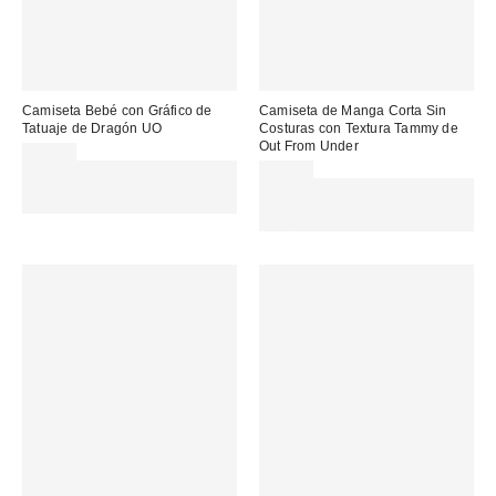
Camiseta Bebé con Gráfico de
Camiseta de Manga Corta Sin
Tatuaje de Dragón UO
Costuras con Textura Tammy de
Out From Under
35,00 €
Gasta 60€+ y llévate 15€
29,00 €
MENOS. USA EL CÓDIGO:
Gasta 60€+ y llévate 15€
REFRESH
MENOS. USA EL CÓDIGO:
REFRESH