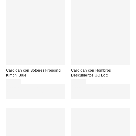
Cárdigan con Botones Frogging
Cárdigan con Hombros
Kimchi Blue
Descubiertos UO Lotti
59,00 €
49,00 €
Gasta 60€+ y llévate 15€
Gasta 60€+ y llévate 15€
MENOS. USA EL CÓDIGO:
MENOS. USA EL CÓDIGO:
REFRESH
REFRESH