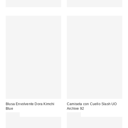
MENOS. USA EL CÓDIGO:
MENOS. USA EL CÓDIGO:
REFRESH
REFRESH
Blusa Envolvente Dora Kimchi
Camiseta con Cuello Slash UO
Blue
Archive 92
49,00 €
35,00 €
EXTRA -30% REBAJAS
Gasta 60€+ y llévate 15€
SELECCIONADAS : USA EL
MENOS. USA EL CÓDIGO: