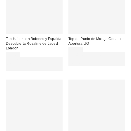
Top Halter con Botones y Espalda
Top de Punto de Manga Corta con
Descubierta Rosaline de Jaded
Abertura UO
London
39,00 €
54,00 €
Gasta 60€+ y llévate 15€
Gasta 60€+ y llévate 15€
MENOS. USA EL CÓDIGO:
MENOS. USA EL CÓDIGO:
REFRESH
REFRESH