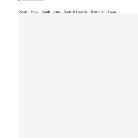
Denim →
Micro →
Capris →
Jorts →
Cargo & Servicios →
Deportivo →
Boxers →