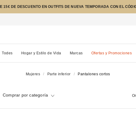
E 15€ DE DESCUENTO EN OUTFITS DE NUEVA TEMPORADA CON EL CÓDI
Todes
Hogar y Estilo de Vida
Marcas
Ofertas y Promociones
Mujeres
Parte inferior
Pantalones cortos
Comprar por categoría
Or