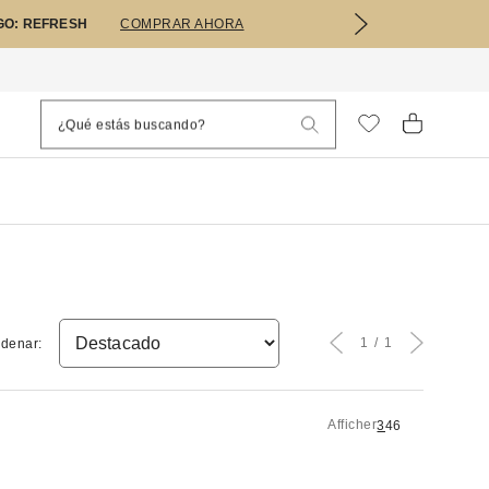
GO: REFRESH
COMPRAR AHORA
1
1
denar:
Afficher
3
4
6