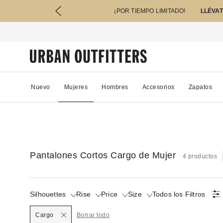
¡POR TIEMPO LIMITADO!
LLÉVAT
Nuevo
Mujeres
Hombres
Accesorios
Zapatos
Pantalones Cortos Cargo de Mujer
4 productos
Silhouettes
Rise
Price
Size
Todos los Filtros
Seleccionado
Cargo
Borrar todo