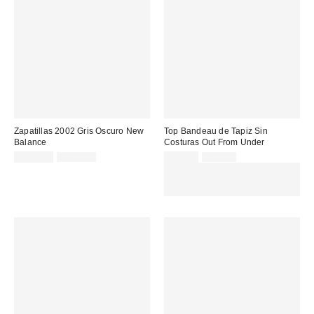
Zapatillas 2002 Gris Oscuro New
Top Bandeau de Tapiz Sin
Balance
Costuras Out From Under
Precio
Precio
Precio
Precio
135,00 €
169,00 €
13,00 €
20,00 €
original:
original:
rebajado:
rebajado:
EXTRA -30% REBAJAS
SELECCIONADAS : USA EL
CÓDIGO: EXTRA30