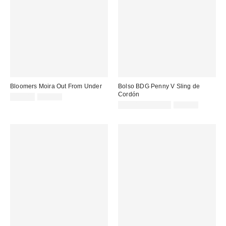
Bloomers Moira Out From Under
Bolso BDG Penny V Sling de
Cordón
Precio
Precio
15,00 €
45,00 €
original:
rebajado:
Precio
Precio
32,00 € – 45,00 €
45,00 €
original:
rebajado: