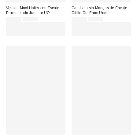
Vestido Maxi Halter con Escote
Camiseta sin Mangas de Encaje
Pronunciado Juno de UO
Ottilie Out From Under
Precio
Precio
Precio
Precio
32,00 €
69,00 €
17,00 €
39,00 €
original:
original:
rebajado:
rebajado:
EXTRA -30% REBAJAS
EXTRA -30% REBAJAS
SELECCIONADAS : USA EL
SELECCIONADAS : USA EL
CÓDIGO: EXTRA30
CÓDIGO: EXTRA30