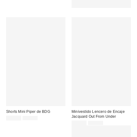
SELECCIONADAS : USA EL
CÓDIGO: EXTRA30
Shorts Mini Piper de BDG
Minivestido Lencero de Encaje
Jacquard Out From Under
Precio
Precio
35,00 €
49,00 €
original:
rebajado:
Precio
Precio
29,00 €
59,00 €
original:
rebajado:
EXTRA -30% REBAJAS
SELECCIONADAS : USA EL