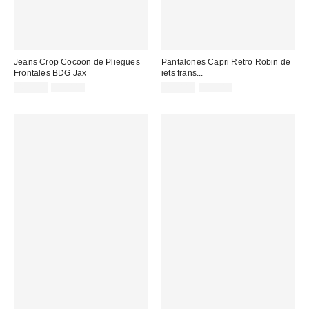
Jeans Crop Cocoon de Pliegues
Pantalones Capri Retro Robin de
Frontales BDG Jax
iets frans...
Precio
Precio
Precio
Precio
49,00 €
59,00 €
29,00 €
59,00 €
original:
original:
rebajado:
rebajado: