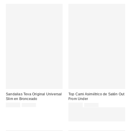
Sandalias Teva Original Universal
Top Cami Asimétrico de Satén Out
Slim en Bronceado
From Under
Precio
Precio
Precio
Precio
39,00 €
65,00 €
18,00 €
45,00 €
original:
original:
rebajado:
rebajado:
EXTRA -30% REBAJAS
SELECCIONADAS : USA EL
CÓDIGO: EXTRA30