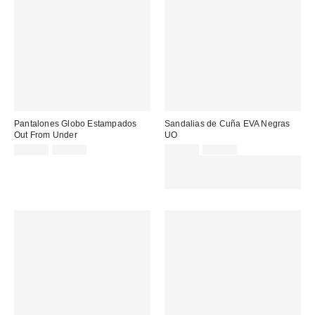
Pantalones Globo Estampados
Sandalias de Cuña EVA Negras
Out From Under
UO
Precio
Precio
Precio
Precio
29,00 €
49,00 €
22,00 €
49,00 €
original:
original:
rebajado:
rebajado:
EXTRA -30% REBAJAS
SELECCIONADAS : USA EL
CÓDIGO: EXTRA30