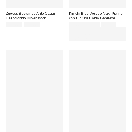
Zuecos Boston de Ante Caqui
Kimchi Blue Vestido Maxi Prairie
Descolorido Birkenstock
con Cintura Caída Gabriette
Precio
Precio
Precio
Precio
159,00 €
179,00 €
39,00 € – 49,00 €
85,00 €
original:
original:
rebajado:
rebajado:
EXTRA -30% REBAJAS
SELECCIONADAS : USA EL
CÓDIGO: EXTRA30