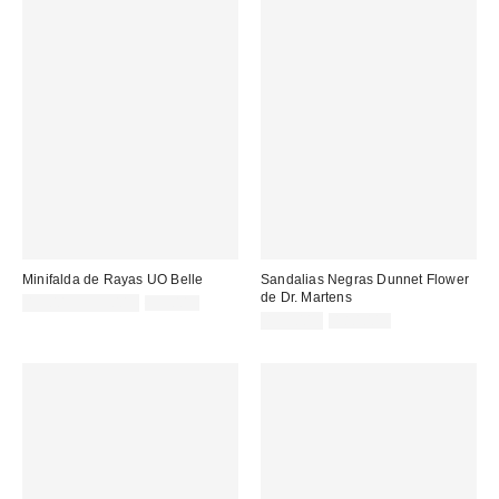
Minifalda de Rayas UO Belle
Sandalias Negras Dunnet Flower
de Dr. Martens
Precio
Precio
19,00 € – 39,00 €
39,00 €
original:
rebajado:
Precio
Precio
139,00 €
180,00 €
original:
rebajado: