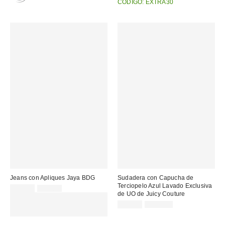
CÓDIGO: EXTRA30
Jeans con Apliques Jaya BDG
Sudadera con Capucha de
Terciopelo Azul Lavado Exclusiva
Precio
Precio
75,00 €
99,00 €
de UO de Juicy Couture
original:
rebajado:
EXTRA -30% REBAJAS
Precio
Precio
SELECCIONADAS : USA EL
59,00 €
109,00 €
original:
rebajado:
CÓDIGO: EXTRA30