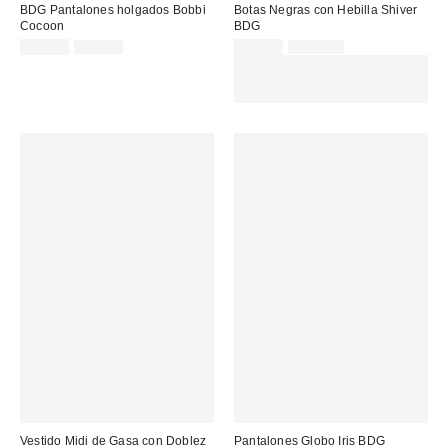
BDG Pantalones holgados Bobbi
Botas Negras con Hebilla Shiver
Cocoon
BDG
Precio
Precio
Precio
Precio
45,00 €
65,00 €
45,00 €
119,00 €
original:
original:
rebajado:
rebajado:
EXTRA -30% REBAJAS
SELECCIONADAS : USA EL
CÓDIGO: EXTRA30
Vestido Midi de Gasa con Doblez
Pantalones Globo Iris BDG