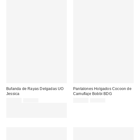
Bufanda de Rayas Delgadas UO
Pantalones Holgados Cocoon de
Jessica
Camuflaje Bobbi BDG
Precio
Precio
Precio
Precio
10,00 €
22,00 €
32,00 €
69,00 €
original:
original:
rebajado:
rebajado:
EXTRA -30% REBAJAS
SELECCIONADAS : USA EL
CÓDIGO: EXTRA30