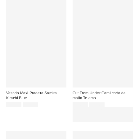
Vestido Maxi Pradera Samira
Out From Under Cami corta de
Kimchi Blue
malla Te amo
Precio
Precio
Precio
Precio
45,00 €
75,00 €
14,00 €
29,00 €
original:
original:
rebajado:
rebajado:
EXTRA -30% REBAJAS
SELECCIONADAS : USA EL
CÓDIGO: EXTRA30