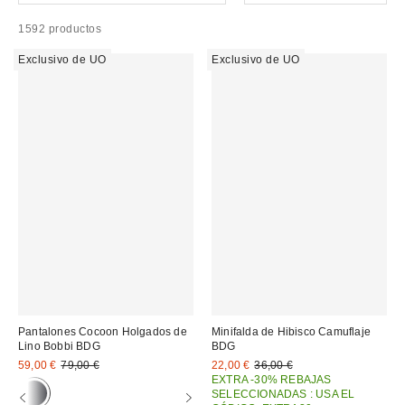
1592 productos
Exclusivo de UO
Exclusivo de UO
Pantalones Cocoon Holgados de
Minifalda de Hibisco Camuflaje
Lino Bobbi BDG
BDG
Precio
Precio
Precio
Precio
59,00 €
79,00 €
22,00 €
36,00 €
original:
original:
rebajado:
rebajado:
EXTRA -30% REBAJAS
SELECCIONADAS : USA EL