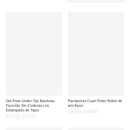
CÓDIGO: EXTRA30
Out From Under Top Bandeau
Pantalones Capri Retro Robin de
Fruncido Sin Costuras con
iets frans...
Estampado de Tapiz
Precio
Precio
22,00 €
59,00 €
original:
Precio
Precio
rebajado:
15,00 €
25,00 €
original:
rebajado: