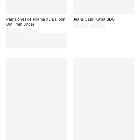
Pantalones de Pijama XL Balloon
Jeans Capri Kayla BDG
Out From Under
Precio
Precio
32,00 €
65,00 €
original:
Precio
Precio
rebajado:
35,00 €
55,00 €
original:
rebajado:
EXTRA -30% REBAJAS
SELECCIONADAS : USA EL
CÓDIGO: EXTRA30