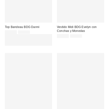
Top Bandeau BDG Danni
Vestido Midi BDG Evelyn con
Conchas y Monedas
Precio
Precio
10,00 €
20,00 €
original:
rebajado:
Precio
Precio
EXTRA -30% REBAJAS
49,00 €
99,00 €
original:
rebajado:
SELECCIONADAS : USA EL
CÓDIGO: EXTRA30