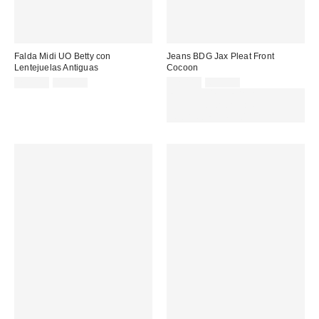
Falda Midi UO Betty con
Jeans BDG Jax Pleat Front
Lentejuelas Antiguas
Cocoon
Precio
Precio
Precio
Precio
25,00 €
85,00 €
32,00 €
69,00 €
original:
original:
rebajado:
rebajado:
EXTRA -30% REBAJAS
SELECCIONADAS : USA EL
CÓDIGO: EXTRA30